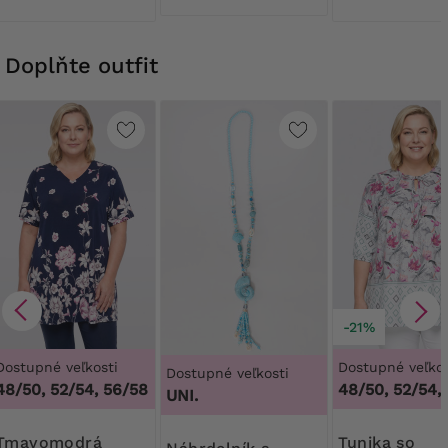
Doplňte outfit
-21%
Dostupné veľkosti
Dostupné veľkos
Dostupné veľkosti
48/50, 52/54, 56/58
48/50, 52/54,
UNI.
modrá
Tunika so