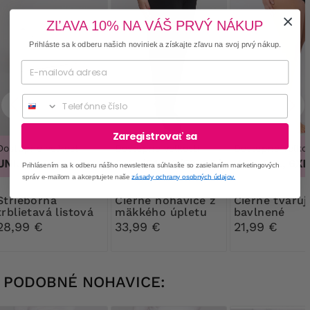
ZĽAVA 10% NA VÁŠ PRVÝ NÁKUP
Prihláste sa k odberu našich noviniek a získajte zľavu na svoj prvý nákup.
Phone
Zaregistrovať sa
Dostupné veľkosti
Dostupné veľkosti
Dostupné veľkos
UNI.
48/50, 52/54, 56/58, 60/62
3XL, 4XL, 5XL, 6XL,
,
48/50, 52/54,
Prihlásením sa k odberu nášho newslettera súhlasíte so zasielaním marketingových
správ e-mailom a akceptujete naše
zásady ochrany osobných údajov.
eborná
Čierne nohavice z
Čierne tvarujúce
trblietavá listová
mäkkého úpletu
bavlnené
kabelka
nohavičky s 
28,99 €
33,99 €
21,99 €
PODOBNÉ NOHAVICE: