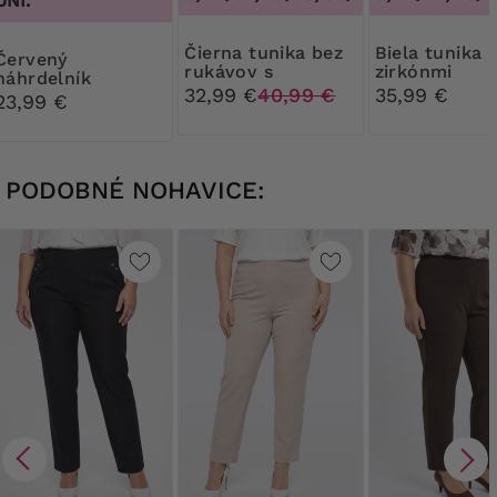
UNI.
Čierna tunika bez
Biela tunika so
vený
rukávov s
zirkónmi
náhrdelník
modrými a
32,99 €
40,99 €
35,99 €
23,99 €
červenými opasky
PODOBNÉ NOHAVICE: