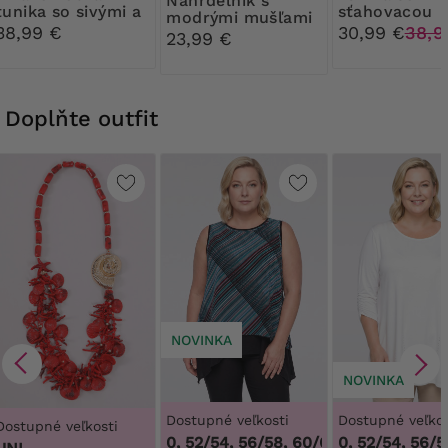
Náhrdelník s
tunika so sivými a
sťahovacou
modrými mušľami
ružovými kvetmi
šnúrkou, sivé
38,99 €
30,99 €
38,9
23,99 €
ružové vzory
Doplňte outfit
NOVINKA
NOVINKA
Dostupné veľkosti
Dostupné veľkos
Dostupné veľkosti
48/50, 52/54, 56/58, 60/62
48/50, 52/54, 56/58
,
48/50, 52/54,