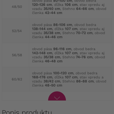
obvod pása
80-100 cm
, obvod bedra
120-126 cm
, dĺžka
106 cm
, stav vpredu aj
48/50
vzadu
35/40 cm
, Stehno
64-66 cm
, obvod
členka
42-44 cm
obvod pása
86-106 cm
, obvod bedra
138-144 cm
, dĺžka
107 cm
, stav vpredu aj
52/54
vzadu
35/38 cm
, Stehno
70-72 cm
, obvod
členka
44-46 cm
obvod pása
96-116 cm
, obvod bedra
142-148 cm
, dĺžka
107 cm
, stav vpredu aj
56/58
vzadu
35/38 cm
, Stehno
74-76 cm
, obvod
členka
46-48 cm
obvod pása
100-120 cm
, obvod bedra
168-176 cm
, dĺžka
107 cm
, stav vpredu a
60/62
vzadu
38/42 cm
, Stehno
86-88 cm
, obvod
členka
48-50 cm
Popis produktu