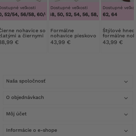
Dostupné veľkosti
Dostupné veľkosti
Dostupné veľkos
 52/54, 56/58, 60/62
46, 48, 50, 52, 54, 56, 58, 60, 62, 64
,
48/50, 52/54, 56/58, 60/62
62, 64
,
46, 48
nohavice so
Formálne
Štýlové hnedé
zlatými a čiernymi
nohavice pieskovo
formálne noh
gombíkmi
béžovej farby
38,99 €
43,99 €
43,99 €
Naša spoločnosť

O objednávkach

Môj účet

Informácie o e-shope
