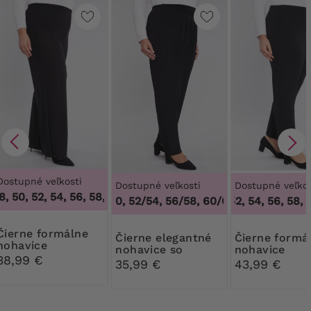
Dostupné veľkosti
Dostupné veľkosti
Dostupné veľkos
 50, 52, 54, 56, 58, 60, 62, 64
,
46, 48, 50, 52, 54, 56, 58, 6
48/50, 52/54, 56/58, 60/62
50, 52, 54, 56, 58, 6
,
48/50, 52/54,
 formálne
Čierne elegantné
Čierne formálne
nohavice
nohavice so
nohavice
38,99 €
sedlom
35,99 €
43,99 €