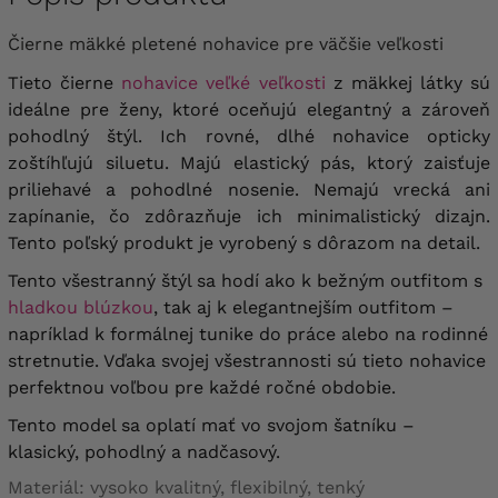
Čierne mäkké pletené nohavice pre väčšie veľkosti
Tieto čierne
nohavice veľké veľkosti
z mäkkej látky sú
ideálne pre ženy, ktoré oceňujú elegantný a zároveň
pohodlný štýl. Ich rovné, dlhé nohavice opticky
zoštíhľujú siluetu. Majú elastický pás, ktorý zaisťuje
priliehavé a pohodlné nosenie. Nemajú vrecká ani
zapínanie, čo zdôrazňuje ich minimalistický dizajn.
Tento poľský produkt je vyrobený s dôrazom na detail.
Tento všestranný štýl sa hodí ako k bežným outfitom s
hladkou blúzkou
, tak aj k elegantnejším outfitom –
napríklad k formálnej tunike do práce alebo na rodinné
stretnutie. Vďaka svojej všestrannosti sú tieto nohavice
perfektnou voľbou pre každé ročné obdobie.
Tento model sa oplatí mať vo svojom šatníku –
klasický, pohodlný a nadčasový.
Materiál: vysoko kvalitný, flexibilný, tenký