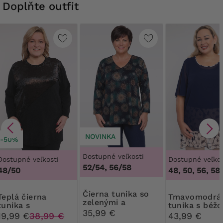
Doplňte outfit
NOVINKA
-50%
Dostupné veľkosti
Dostupné veľkosti
Dostupné veľkos
52/54, 56/58
48/50
48, 50, 56, 58
Čierna tunika so
ierna
Tmavomodrá
zelenými a
tunika s
tunika s béž
hnedými vzormi
35,99 €
trblietavým
kvetmi
19,99 €
38,99 €
43,99 €
vzorom