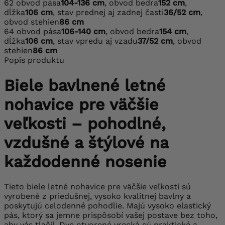
62
obvod pása
104-136 cm
, obvod bedra
152 cm
,
dĺžka
106 cm
, stav prednej aj zadnej časti
36/52 cm
,
obvod stehien
86 cm
64
obvod pása
106-140 cm
, obvod bedra
154 cm
,
dĺžka
106 cm
, stav vpredu aj vzadu
37/52 cm
, obvod
stehien
86 cm
Popis produktu
Biele bavlnené letné
nohavice pre väčšie
veľkosti – pohodlné,
vzdušné a štýlové na
každodenné nosenie
Tieto biele letné nohavice pre väčšie veľkosti sú
vyrobené z priedušnej, vysoko kvalitnej bavlny a
poskytujú celodenné pohodlie. Majú vysoko elastický
pás, ktorý sa jemne prispôsobí vašej postave bez toho,
aby vás tlačil. Dve otvorené vrecká sú praktické a