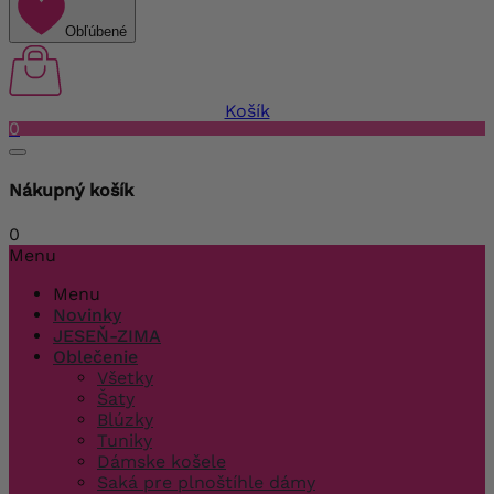
Obľúbené
Košík
0
Nákupný košík
0
Menu
Menu
Novinky
JESEŇ-ZIMA
Oblečenie
Všetky
Šaty
Blúzky
Tuniky
Dámske košele
Saká pre plnoštíhle dámy