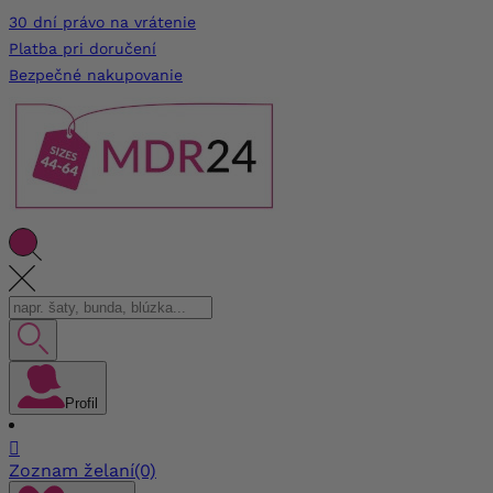
30 dní právo na vrátenie
Platba pri doručení
Bezpečné nakupovanie
Profil

Zoznam želaní
(0)