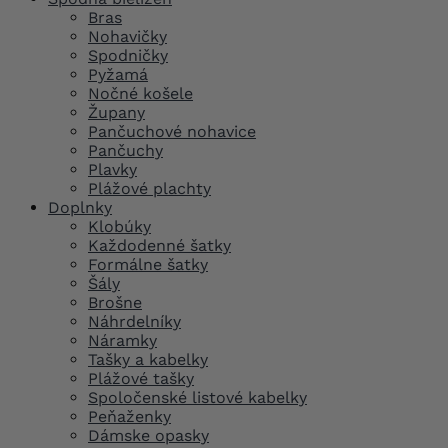
Bras
Nohavičky
Spodničky
Pyžamá
Nočné košele
Župany
Pančuchové nohavice
Pančuchy
Plavky
Plážové plachty
Doplnky
Klobúky
Každodenné šatky
Formálne šatky
Šály
Brošne
Náhrdelníky
Náramky
Tašky a kabelky
Plážové tašky
Spoločenské listové kabelky
Peňaženky
Dámske opasky