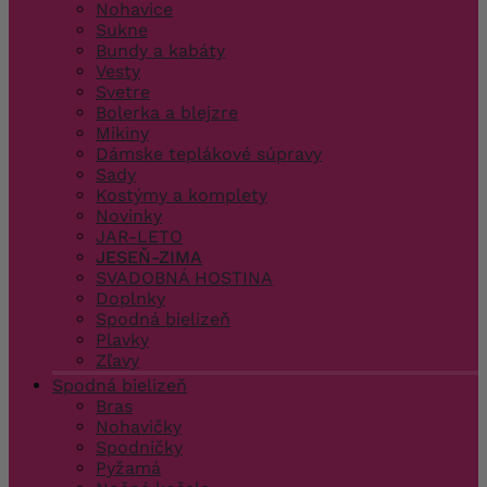
Nohavice
Sukne
Bundy a kabáty
Vesty
Svetre
Bolerka a blejzre
Mikiny
Dámske teplákové súpravy
Sady
Kostýmy a komplety
Novinky
JAR-LETO
JESEŇ-ZIMA
SVADOBNÁ HOSTINA
Doplnky
Spodná bielizeň
Plavky
Zľavy
Spodná bielizeň
Bras
Nohavičky
Spodničky
Pyžamá