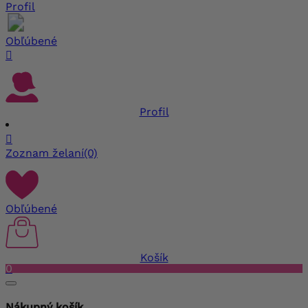
Profil
Obľúbené

Profil

Zoznam želaní
(0)
Obľúbené
Košík
0
Nákupný košík