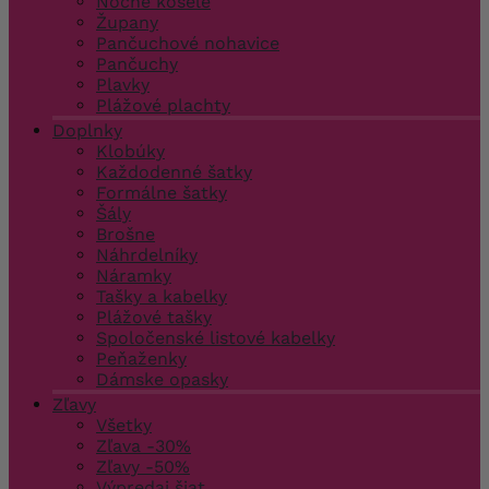
Nočné košele
Župany
Pančuchové nohavice
Pančuchy
Plavky
Plážové plachty
Doplnky
Klobúky
Každodenné šatky
Formálne šatky
Šály
Brošne
Náhrdelníky
Náramky
Tašky a kabelky
Plážové tašky
Spoločenské listové kabelky
Peňaženky
Dámske opasky
Zľavy
Všetky
Zľava -30%
Zľavy -50%
Výpredaj šiat