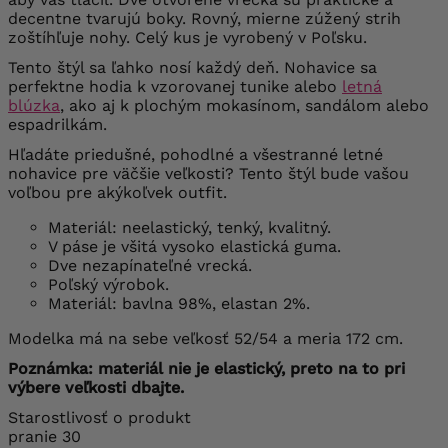
decentne tvarujú boky. Rovný, mierne zúžený strih
zoštíhľuje nohy. Celý kus je vyrobený v Poľsku.
Tento štýl sa ľahko nosí každý deň. Nohavice sa
perfektne hodia k vzorovanej tunike alebo
letná
blúzka
, ako aj k plochým mokasínom, sandálom alebo
espadrilkám.
Hľadáte priedušné, pohodlné a všestranné letné
nohavice pre väčšie veľkosti? Tento štýl bude vašou
voľbou pre akýkoľvek outfit.
Materiál: neelastický, tenký, kvalitný.
V páse je všitá vysoko elastická guma.
Dve nezapínateľné vrecká.
Poľský výrobok.
Materiál: bavlna 98%, elastan 2%.
Modelka má na sebe veľkosť 52/54 a meria 172 cm.
Poznámka: materiál nie je elastický, preto na to pri
výbere veľkosti dbajte.
Starostlivosť o produkt
pranie 30