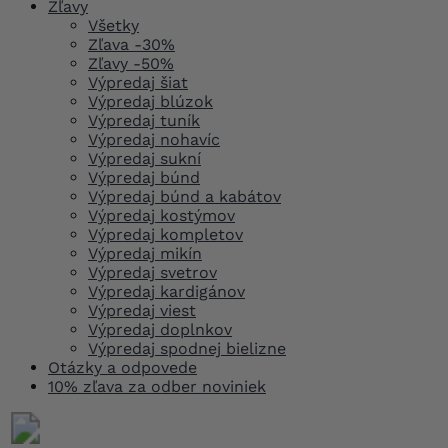
Zľavy
Všetky
Zľava -30%
Zľavy -50%
Výpredaj šiat
Výpredaj blúzok
Výpredaj tuník
Výpredaj nohavíc
Výpredaj sukní
Výpredaj búnd
Výpredaj búnd a kabátov
Výpredaj kostýmov
Výpredaj kompletov
Výpredaj mikín
Výpredaj svetrov
Výpredaj kardigánov
Výpredaj viest
Výpredaj doplnkov
Výpredaj spodnej bielizne
Otázky a odpovede
10% zľava za odber noviniek