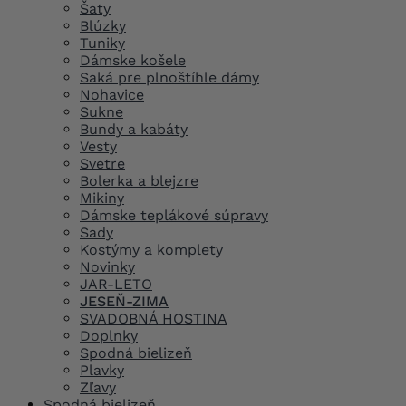
Šaty
Blúzky
Tuniky
Dámske košele
Saká pre plnoštíhle dámy
Nohavice
Sukne
Bundy a kabáty
Vesty
Svetre
Bolerka a blejzre
Mikiny
Dámske teplákové súpravy
Sady
Kostýmy a komplety
Novinky
JAR-LETO
JESEŇ-ZIMA
SVADOBNÁ HOSTINA
Doplnky
Spodná bielizeň
Plavky
Zľavy
Spodná bielizeň