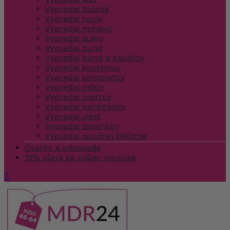
Výpredaj blúzok
Výpredaj tuník
Výpredaj nohavíc
Výpredaj sukní
Výpredaj búnd
Výpredaj búnd a kabátov
Výpredaj kostýmov
Výpredaj kompletov
Výpredaj mikín
Výpredaj svetrov
Výpredaj kardigánov
Výpredaj viest
Výpredaj doplnkov
Výpredaj spodnej bielizne
Otázky a odpovede
10% zľava za odber noviniek
