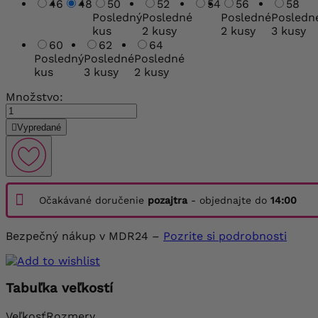
46
48
50
52
54
56
58
Posledný
Posledné
Posledné
Posledn
kus
2 kusy
2 kusy
3 kusy
60
62
64
Posledný
Posledné
Posledné
kus
3 kusy
2 kusy
Množstvo:

Vypredané
Očakávané doručenie
pozajtra
- objednajte do
14:00
Bezpečný nákup v MDR24 –
Pozrite si podrobnosti
Tabuľka veľkostí
Veľkosť
Rozmery