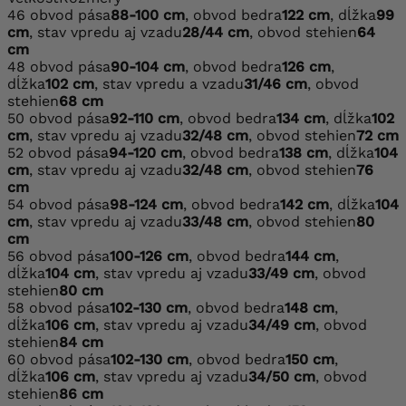
46
obvod pása
88-100 cm
, obvod bedra
122 cm
, dĺžka
99
cm
, stav vpredu aj vzadu
28/44 cm
, obvod stehien
64
cm
48
obvod pása
90-104 cm
, obvod bedra
126 cm
,
dĺžka
102 cm
, stav vpredu a vzadu
31/46 cm
, obvod
stehien
68 cm
50
obvod pása
92-110 cm
, obvod bedra
134 cm
, dĺžka
102
cm
, stav vpredu aj vzadu
32/48 cm
, obvod stehien
72 cm
52
obvod pása
94-120 cm
, obvod bedra
138 cm
, dĺžka
104
cm
, stav vpredu aj vzadu
32/48 cm
, obvod stehien
76
cm
54
obvod pása
98-124 cm
, obvod bedra
142 cm
, dĺžka
104
cm
, stav vpredu aj vzadu
33/48 cm
, obvod stehien
80
cm
56
obvod pása
100-126 cm
, obvod bedra
144 cm
,
dĺžka
104 cm
, stav vpredu aj vzadu
33/49 cm
, obvod
stehien
80 cm
58
obvod pása
102-130 cm
, obvod bedra
148 cm
,
dĺžka
106 cm
, stav vpredu aj vzadu
34/49 cm
, obvod
stehien
84 cm
60
obvod pása
102-130 cm
, obvod bedra
150 cm
,
dĺžka
106 cm
, stav vpredu aj vzadu
34/50 cm
, obvod
stehien
86 cm