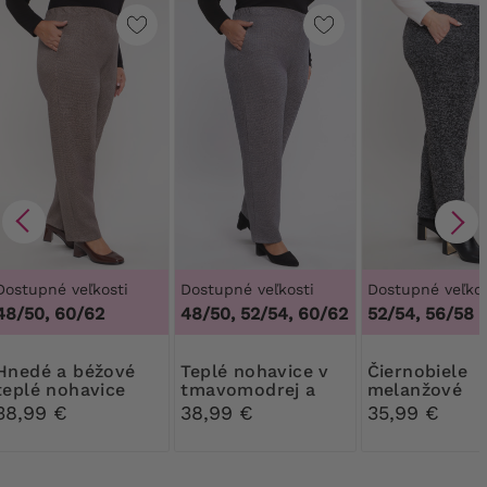
Dostupné veľkosti
Dostupné veľkosti
Dostupné veľkos
48/50, 60/62
48/50, 52/54, 60/62
52/54, 56/58
 a béžové
Teplé nohavice v
Čiernobiele
teplé nohavice
tmavomodrej a
melanžové
béžovej farbe
nohavice
38,99 €
38,99 €
35,99 €