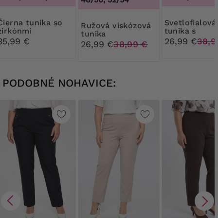
tunika so
Svetlofialová
Ružová viskózová
zirkónmi
tunika s
tunika
náhrdelníko
35,99 €
26,99 €
38,9
26,99 €
38,99 €
PODOBNÉ NOHAVICE: