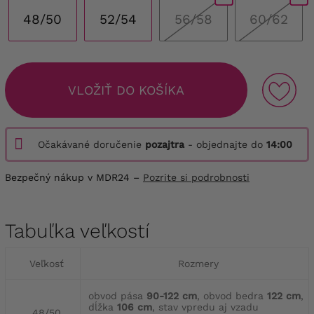
48/50
52/54
56/58
60/62
VLOŽIŤ DO KOŠÍKA
Očakávané doručenie
pozajtra
- objednajte do
14:00
Bezpečný nákup v MDR24 –
Pozrite si podrobnosti
Tabuľka veľkostí
Veľkosť
Rozmery
obvod pása
90-122 cm
, obvod bedra
122 cm
,
dĺžka
106 cm
, stav vpredu aj vzadu
48/50