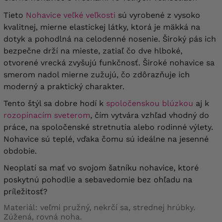
Tieto
Nohavice veľké veľkosti
sú vyrobené z vysoko
kvalitnej, mierne elastickej látky, ktorá je mäkká na
dotyk a pohodlná na celodenné nosenie. Široký pás ich
bezpečne drží na mieste, zatiaľ čo dve hlboké,
otvorené vrecká zvyšujú funkčnosť. Široké nohavice sa
smerom nadol mierne zužujú, čo zdôrazňuje ich
moderný a praktický charakter.
Tento štýl sa dobre hodí k
spoločenskou blúzkou
aj k
rozopínacím sveterom
, čím vytvára vzhľad vhodný do
práce, na spoločenské stretnutia alebo rodinné výlety.
Nohavice sú teplé, vďaka čomu sú ideálne na jesenné
obdobie.
Neoplatí sa mať vo svojom šatníku nohavice, ktoré
poskytnú pohodlie a sebavedomie bez ohľadu na
príležitosť?
Materiál: veľmi pružný, nekrčí sa, strednej hrúbky.
Zúžená, rovná noha.