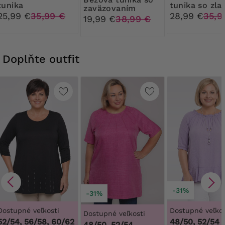
tunika
tunika so zla
zaväzovaním
gombíkmi
25,99 €
35,99 €
28,99 €
35,9
19,99 €
38,99 €
Doplňte outfit
-31%
-31%
Dostupné veľkosti
Dostupné veľkos
Dostupné veľkosti
52/54, 56/58, 60/62
48/50, 52/54
48/50, 52/54