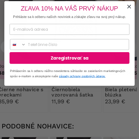
ZĽAVA 10% NA VÁŠ PRVÝ NÁKUP
Prihláste sa k odberu našich noviniek a získajte zľavu na svoj prvý nákup.
Phone
Zaregistrovať sa
Dostupné veľkosti
Dostupné veľkosti
Dostupné veľkos
Prihlásením sa k odberu nášho newslettera súhlasíte so zasielaním marketingových
48/50, 52/54
UNI.
48/50, 52/54, 56/58
správ e-mailom a akceptujete naše
zásady ochrany osobných údajov.
nohavice s
Čiernobiela
Biela pletená
vreckami
vzorovaná šatka
blúzka
35,99 €
11,99 €
23,99 €
PODOBNÉ NOHAVICE: