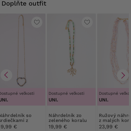
Doplňte outfit
Dostupné veľkosti
Dostupné veľkosti
Dostupné veľkos
UNI.
UNI.
UNI.
elník so
Náhrdelník zo
Ružový náhrdelník
srdiečkami z
zeleného koralu
z malých kor
modrých korálok
19,99 €
19,99 €
23,99 €