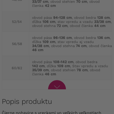
33/37 cm
, obvod stehien
70 cm
, obvod
členka
42 cm
obvod pása
94-128 cm
, obvod bedra
128 cm
,
52/54
dĺžka
106 cm
, stav vpredu a vzadu
33/38 cm
,
obvod stehna
72 cm
, obvod členka
44 cm
obvod pása
96-136 cm
, obvod bedra
136 cm
,
dĺžka
109 cm
, stav vpredu aj vzadu
56/58
34/38 cm
, obvod stehna
74 cm
, obvod členka
46 cm
obvod pása
108-142 cm
, obvod bedra
142 cm
, dĺžka
109 cm
, Stav vpredu a vzadu
60/62
35/39 cm
, obvod stehien
78 cm
, obvod
členka
46 cm
Popis produktu
Čierne nohavice s vreckami vo veľkých veľkostiach