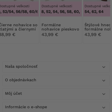
Dostupné veľkosti
Dostupné veľkosti
Dostupné veľkos
 52/54, 56/58, 60/62
46, 48, 52, 54, 56, 58, 60, 62, 64
,
48/50, 52/54, 56/58, 60/62
54, 62, 64
,
46, 48, 52
nohavice so
Formálne
Štýlové hnedé
zlatými a čiernymi
nohavice pieskovo
formálne noh
gombíkmi
béžovej farby
38,99 €
43,99 €
43,99 €
Naša spoločnosť

O objednávkach

Môj účet

Informácie o e-shope
