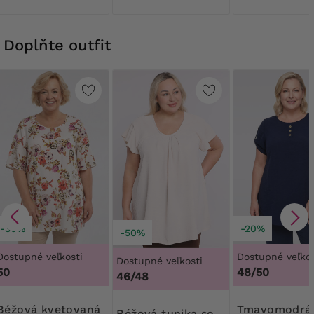
Doplňte outfit
-30%
-20%
-50%
Dostupné veľkosti
Dostupné veľkos
Dostupné veľkosti
50
48/50
46/48
kvetovaná
Tmavomodrá
Béžová tunika so