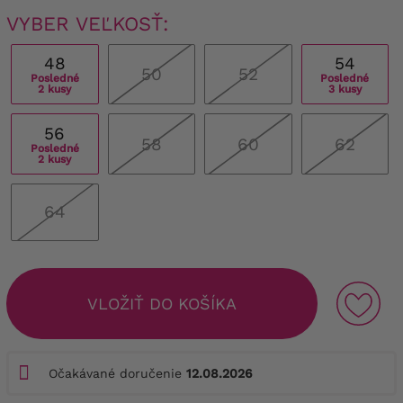
VYBER VEĽKOSŤ:
48
54
50
52
Posledné
Posledné
2 kusy
3 kusy
56
58
60
62
Posledné
2 kusy
64
VLOŽIŤ DO KOŠÍKA
Očakávané doručenie
12.08.2026