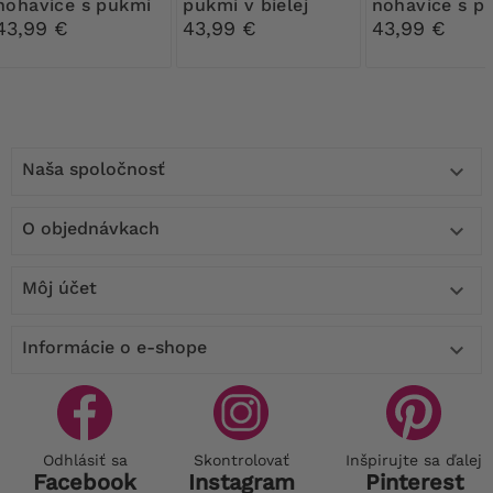
nohavice s pukmi
pukmi v bielej
nohavice s p
farbe
43,99 €
43,99 €
43,99 €
Naša spoločnosť

O objednávkach

Môj účet

Informácie o e-shope

Odhlásiť sa
Skontrolovať
Inšpirujte sa ďalej
Facebook
Instagram
Pinterest