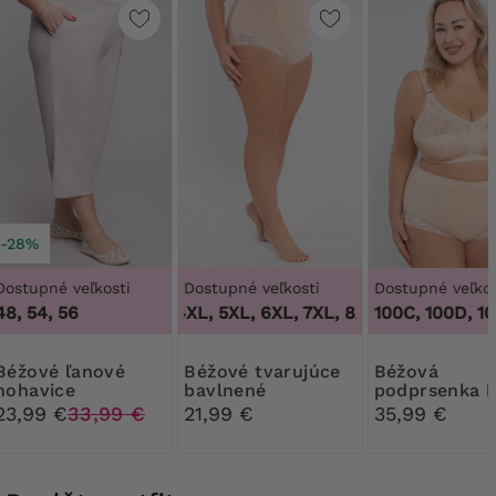
-28%
Dostupné veľkosti
Dostupné veľkosti
Dostupné veľkos
48, 54, 56
3XL, 4XL, 5XL, 6XL, 7XL, 8XL, 9XL
100B, 100C, 100D, 100D
,
3XL, 4XL
é ľanové
Béžové tvarujúce
Béžová
nohavice
bavlnené
podprsenka 
nohavičky s čipkou
kostic
23,99 €
33,99 €
21,99 €
35,99 €