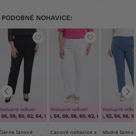
PODOBNÉ NOHAVICE:
Dostupné veľkosti
Dostupné veľkosti
Dostupné veľkos
 56, 58, 60, 62, 64
48, 50, 54, 56, 58, 60, 62, 64
,
52, 54, 56, 58, 60, 62, 64
48, 50, 52, 54, 56, 58
,
48, 50, 54, 56
e ľanové
Ľanové nohavice s
Modré ľanové