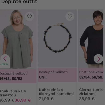
Doplňte outfit
-31%
Dostupné veľkosti
Dostupné veľkos
Dostupné veľkosti
UNI.
52/54, 56/58,
46/48, 50/52
Náhrdelník s
Čierna tunika so
tunika s
čiernymi kameňmi
zirkónmi
kravatou
21,99 €
35,99 €
26,99 €
38,99 €