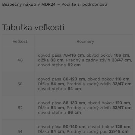
Bezpečný nákup v MDR24 –
Pozrite si podrobnosti
Tabuľka veľkostí
Veľkosť
Rozmery
obvod pása
78-116 cm
, obvod bokov
106 cm
,
48
dĺžka
83 cm
, Predný a zadný zdvih
33/47 cm
,
obvod stehna
62 cm
obvod pása
80-120 cm
, obvod bokov
116 cm
,
50
Dĺžka
84 cm
, Predný a zadný zdvih
33/47 cm
,
obvod stehna
64 cm
obvod pása
88-130 cm
, obvod bokov
120 cm
,
52
Dĺžka
84 cm
, Predný a zadný zdvih
33/47 cm
,
obvod stehna
66 cm
obvod pása
90-140 cm
, obvod bokov
126 cm
,
54
Dĺžka
84 cm
, Predný a zadný pás
33/48 cm
,