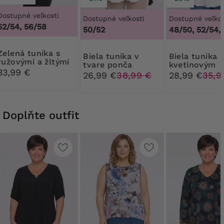
Dostupné veľkosti
Dostupné veľkosti
Dostupné veľkos
52/54, 56/58
50/52
48/50, 52/54,
tunika s
Biela tunika v
Biela tunika s
ružovými a žltými
tvare ponča
kvetinovým
kvetmi
33,99 €
vzorom
26,99 €
38,99 €
28,99 €
35,9
Doplňte outfit