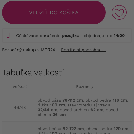
VLOŽIŤ DO KOŠÍKA
Očakávané doručenie
pozajtra
- objednajte do
14:00
Bezpečný nákup v MDR24 –
Pozrite si podrobnosti
Tabuľka veľkostí
Veľkosť
Rozmery
obvod pása
76-112 cm
, obvod bedra
116 cm
,
dĺžka
100 cm
, stav vpredu aj vzadu
46/48
32/44 cm
, obvod stehien
62 cm
, obvod
členka
36 cm
obvod pása
82-122 cm
, obvod bedra
120 cm
,
dĺžka
100 cm
, stav vpredu aj vzadu