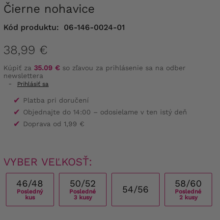
Čierne nohavice
Kód produktu:
06-146-0024-01
38,99 €
Kúpiť za
35.09 €
so zľavou za prihlásenie sa na odber
newslettera
-
Prihlásiť sa
✔
Platba pri doručení
✔
Objednajte do 14:00 – odosielame v ten istý deň
✔
Doprava od 1,99 €
VYBER VEĽKOSŤ:
46/48
50/52
58/60
54/56
Posledný
Posledné
Posledné
kus
3 kusy
2 kusy