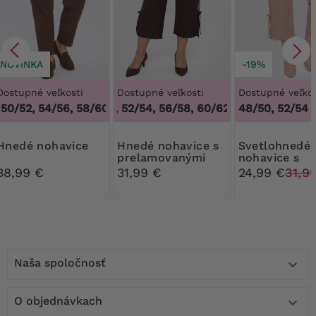
NOVINKA
-19%
Dostupné veľkosti
Dostupné veľkosti
Dostupné veľkos
0/52, 54/56, 58/60
48/50, 52/54, 56/58, 60/62
,
46/48, 50/52, 54/56, 58/60
,
48/50, 52/54, 5
48/50, 52/54
Hnedé nohavice
Hnedé nohavice s
Svetlohnedé
prelamovanými
nohavice s
vsadkami
prelamovaný
38,99 €
31,99 €
24,99 €
31,9
vsadkami
Naša spoločnosť

O objednávkach
