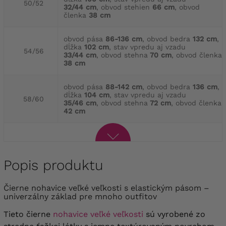
50/52
32/44 cm
, obvod stehien
66 cm
, obvod
členka
38 cm
obvod pása
86-136 cm
, obvod bedra
132 cm
,
dĺžka
102 cm
, stav vpredu aj vzadu
54/56
33/44 cm
, obvod stehna
70 cm
, obvod členka
38 cm
obvod pása
88-142 cm
, obvod bedra
136 cm
,
dĺžka
104 cm
, stav vpredu aj vzadu
58/60
35/46 cm
, obvod stehna
72 cm
, obvod členka
42 cm
Popis produktu
Čierne nohavice veľké veľkosti s elastickým pásom –
univerzálny základ pre mnoho outfitov
Tieto čierne
nohavice veľké veľkosti
sú vyrobené zo