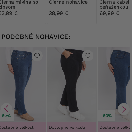
mikina so
Čierne nohavice
Čierna kabelka s
zipsom
peňaženkou
52,99 €
38,99 €
69,99 €
PODOBNÉ NOHAVICE:
-50%
-50%
Dostupné veľkosti
Dostupné veľkosti
Dostupné veľkos