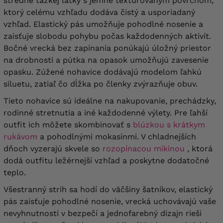
stredne ťažkej látky s jemne textúrovaným povrchom,
ktorý celému vzhľadu dodáva čistý a usporiadaný
vzhľad. Elastický pás umožňuje pohodlné nosenie a
zaisťuje slobodu pohybu počas každodenných aktivít.
Bočné vrecká bez zapínania ponúkajú úložný priestor
na drobnosti a pútka na opasok umožňujú zavesenie
opasku. Zúžené nohavice dodávajú modelom ľahkú
siluetu, zatiaľ čo dĺžka po členky zvýrazňuje obuv.
Tieto nohavice sú ideálne na nakupovanie, prechádzky,
rodinné stretnutia a iné každodenné výlety. Pre ľahší
outfit ich môžete skombinovať s
blúzkou s krátkym
rukávom
a pohodlnými mokasínmi. V chladnejších
dňoch vyzerajú skvele so
rozopínacou mikinou
, ktorá
dodá outfitu ležérnejší vzhľad a poskytne dodatočné
teplo.
Všestranný strih sa hodí do väčšiny šatníkov, elastický
pás zaisťuje pohodlné nosenie, vrecká uchovávajú vaše
nevyhnutnosti v bezpečí a jednofarebný dizajn rieši