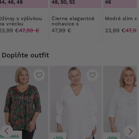
44, 46, 48
48, 50, 52
46
 s výšivkou
Čierne elegantné
Modré slim d
na vrecku
nohavice s
vreckami
23,99 €
47,99 €
47,99 €
23,99 €
47,9
Doplňte outfit
NOVINKA
-31%
-20%