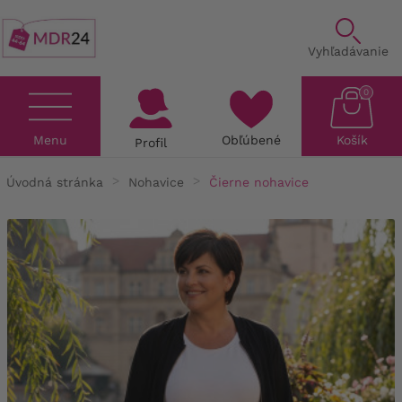
Vyhľadávanie
0
Menu
Obľúbené
Košík
Profil
Úvodná stránka
Nohavice
Čierne nohavice