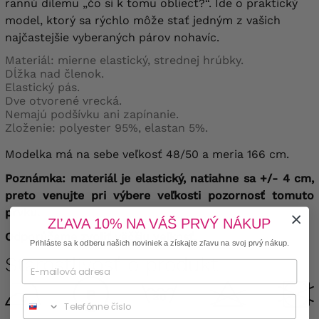
rannú dilemu „čo si k tomu obliecť?“. Ide o praktický
model, ktorý sa rýchlo môže stať jedným z vašich
najčastejšie vyberaných párov nohavíc.
Materiál: mierne elastický, strednej hrúbky.
Dĺžka nad členok.
Elastický pás.
Dve otvorené vrecká.
Nemajú podšívku ani zapínanie.
Zloženie: polyester 95%, elastan 5%.
Modelka má na sebe veľkosť 48/50 a meria 166 cm.
Poznámka: materiál je elastický, natiahne sa +/- 4 cm,
preto venujte pri výbere veľkosti pozornosť tomuto
prvku.
ZĽAVA 10% NA VÁŠ PRVÝ NÁKUP
Odporúčame zvoliť väčšiu veľkosť.
Prihláste sa k odberu našich noviniek a získajte zľavu na svoj prvý nákup.
Starostlivosť o produkt
Phone