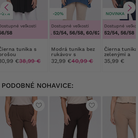
-21%
-20%
NOVINKA
Dostupné veľkosti
Dostupné veľkosti
Dostupné veľkos
56/58
48/50, 52/54, 56/58, 60/62
,
48/50, 52/54, 5
52/54, 56/58
 tunika s
Modrá tunika bez
Čierna tunika so
brošou
rukávov s
zelenými a
pastelovými
hnedými vzo
30,99 €
38,99 €
32,99 €
40,99 €
35,99 €
vzormi
PODOBNÉ NOHAVICE: