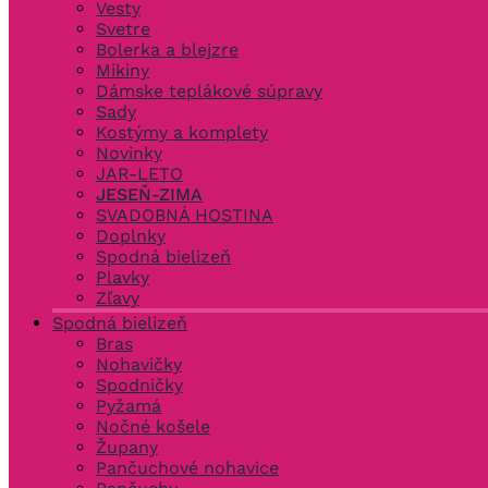
Vesty
Svetre
Bolerka a blejzre
Mikiny
Dámske teplákové súpravy
Sady
Kostýmy a komplety
Novinky
JAR-LETO
JESEŇ-ZIMA
SVADOBNÁ HOSTINA
Doplnky
Spodná bielizeň
Plavky
Zľavy
Spodná bielizeň
Bras
Nohavičky
Spodničky
Pyžamá
Nočné košele
Župany
Pančuchové nohavice