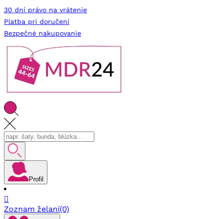
30 dní právo na vrátenie
Platba pri doručení
Bezpečné nakupovanie
Profil

Zoznam želaní
(0)