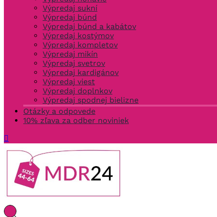
Výpredaj sukní
Výpredaj búnd
Výpredaj búnd a kabátov
Výpredaj kostýmov
Výpredaj kompletov
Výpredaj mikín
Výpredaj svetrov
Výpredaj kardigánov
Výpredaj viest
Výpredaj doplnkov
Výpredaj spodnej bielizne
Otázky a odpovede
10% zľava za odber noviniek
