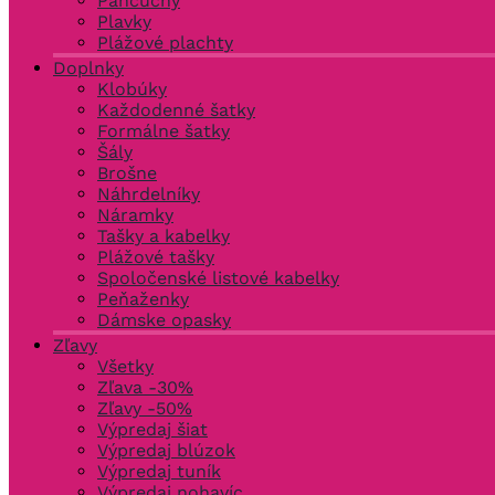
Pančuchy
Plavky
Plážové plachty
Doplnky
Klobúky
Každodenné šatky
Formálne šatky
Šály
Brošne
Náhrdelníky
Náramky
Tašky a kabelky
Plážové tašky
Spoločenské listové kabelky
Peňaženky
Dámske opasky
Zľavy
Všetky
Zľava -30%
Zľavy -50%
Výpredaj šiat
Výpredaj blúzok
Výpredaj tuník
Výpredaj nohavíc