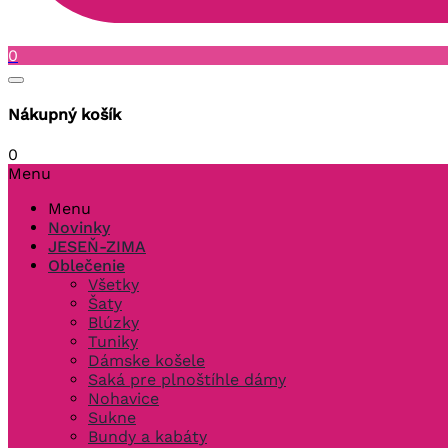
0
Nákupný košík
0
Menu
Menu
Novinky
JESEŇ-ZIMA
Oblečenie
Všetky
Šaty
Blúzky
Tuniky
Dámske košele
Saká pre plnoštíhle dámy
Nohavice
Sukne
Bundy a kabáty