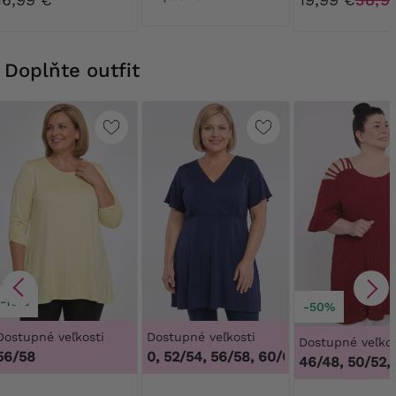
Doplňte outfit
-10%
-50%
Dostupné veľkosti
Dostupné veľkosti
Dostupné veľkos
56/58
48/50, 52/54, 56/58, 60/62
,
48/50, 52/54, 
46/48, 50/52,