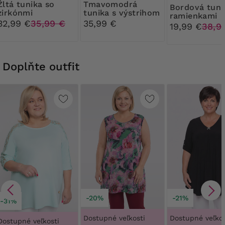
unika so
Tmavomodrá
Bordová tunika s
zirkónmi
tunika s výstrihom
ramienkami
do V
32,99 €
35,99 €
35,99 €
19,99 €
38,9
Doplňte outfit
-20%
-21%
-31%
Dostupné veľkosti
Dostupné veľkos
Dostupné veľkosti