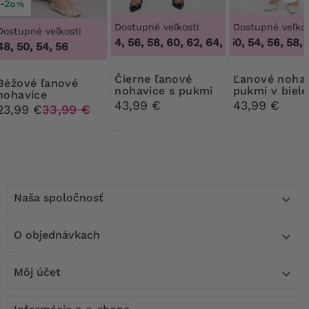
-28%
Dostupné veľkosti
Dostupné veľkos
Dostupné veľkosti
52, 54, 56, 58, 60, 62, 64
48, 50, 54, 56, 58, 6
,
52, 54, 56, 58, 60
48, 50, 54, 56
Čierne ľanové
Ľanové nohavice s
é ľanové
nohavice s pukmi
pukmi v biele
nohavice
farbe
43,99 €
43,99 €
23,99 €
33,99 €
Naša spoločnosť

O objednávkach

Môj účet
