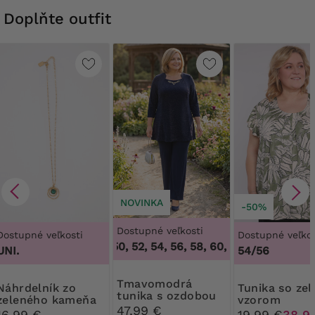
Doplňte outfit
NOVINKA
-50%
Dostupné veľkosti
Dostupné veľkosti
Dostupné veľkos
48, 50, 52, 54, 56, 58, 60, 62, 64
,
48, 50, 52
UNI.
54/56
Tmavomodrá
elník zo
Tunika so zeleným
tunika s ozdobou
zeleného kameňa
vzorom
na výstrihu
47,99 €
16,99 €
19,99 €
38,9