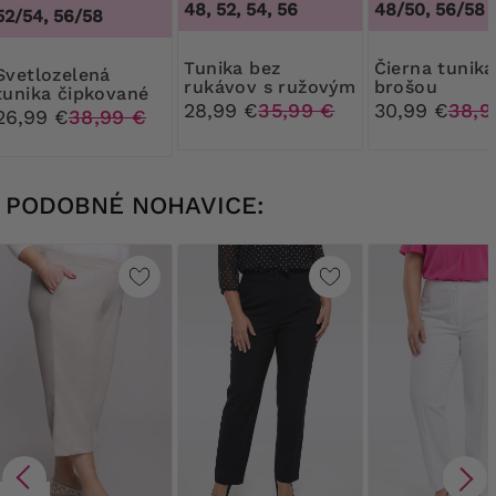
48, 52, 54, 56
48/50, 56/58
52/54, 56/58
Tunika bez
Čierna tunika s
ozelená
rukávov s ružovým
brošou
tunika čipkované
vzorom
28,99 €
35,99 €
30,99 €
38,9
ramená
26,99 €
38,99 €
PODOBNÉ NOHAVICE: