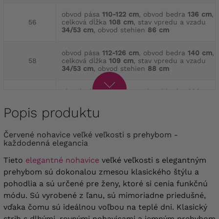
obvod pása
110-122 cm
, obvod bedra
136 cm
,
56
celková dĺžka
108 cm
, stav vpredu a vzadu
34/53 cm
, obvod stehien
86 cm
obvod pása
112-126 cm
, obvod bedra
140 cm
,
58
celková dĺžka
109 cm
, stav vpredu a vzadu
34/53 cm
, obvod stehien
88 cm
obvod pása
116-132 cm
, obvod bedra
144 cm
,
60
celková dĺžka
109 cm
, stav vpredu aj vzadu
34/54 cm
, obvod stehien
90 cm
Popis produktu
obvod pása
122-138 cm
, obvod bedra
148 cm
,
Červené nohavice veľké veľkosti s prehybom -
62
celková dĺžka
110 cm
, stav vpredu aj vzadu
každodenná elegancia
35/55 cm
, obvod stehien
92 cm
Tieto
elegantné nohavice
veľké veľkosti s elegantným
obvod pása
128-144 cm
, obvod bedra
152 cm
,
prehybom sú dokonalou zmesou klasického štýlu a
64
celková dĺžka
110 cm
, stav vpredu aj vzadu
pohodlia a sú určené pre ženy, ktoré si cenia funkčnú
35/55 cm
, obvod stehien
94 cm
módu. Sú vyrobené z ľanu, sú mimoriadne priedušné,
vďaka čomu sú ideálnou voľbou na teplé dni. Klasický
strih s dlhými, rovnými nohavicami a jemným prehybom