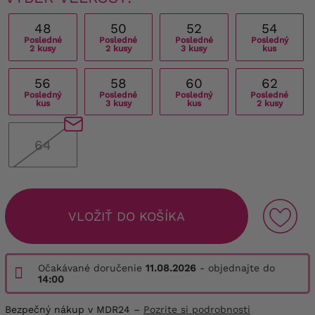
48
50
52
54
Posledné
Posledné
Posledné
Posledný
2 kusy
2 kusy
3 kusy
kus
56
58
60
62
Posledný
Posledné
Posledný
Posledné
kus
3 kusy
kus
2 kusy
64
VLOŽIŤ DO KOŠÍKA
Očakávané doručenie
11.08.2026
- objednajte do
14:00
Bezpečný nákup v MDR24 –
Pozrite si podrobnosti