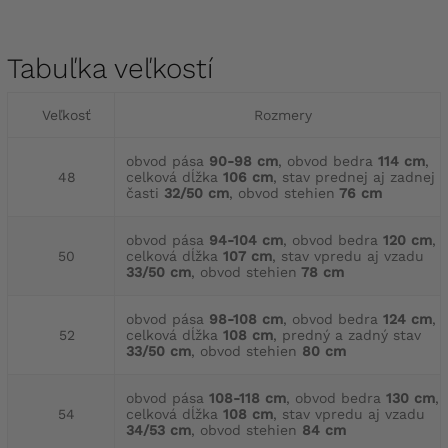
Tabuľka veľkostí
Veľkosť
Rozmery
obvod pása
90-98 cm
, obvod bedra
114 cm
,
48
celková dĺžka
106 cm
, stav prednej aj zadnej
časti
32/50 cm
, obvod stehien
76 cm
obvod pása
94-104 cm
, obvod bedra
120 cm
,
50
celková dĺžka
107 cm
, stav vpredu aj vzadu
33/50 cm
, obvod stehien
78 cm
obvod pása
98-108 cm
, obvod bedra
124 cm
,
52
celková dĺžka
108 cm
, predný a zadný stav
33/50 cm
, obvod stehien
80 cm
obvod pása
108-118 cm
, obvod bedra
130 cm
,
54
celková dĺžka
108 cm
, stav vpredu aj vzadu
34/53 cm
, obvod stehien
84 cm