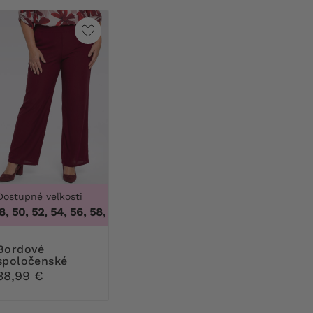
Dostupné veľkosti
 50, 52, 54, 56, 58, 60, 62, 64
,
46, 48, 50, 52, 54, 56, 58, 60
dové
spoločenské
nohavice
38,99 €