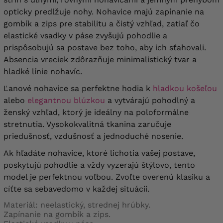
opticky predlžuje nohy.
Nohavice majú zapínanie na
gombík a zips pre stabilitu a čistý vzhľad, zatiaľ čo
elastické vsadky v páse zvyšujú pohodlie a
prispôsobujú sa postave bez toho, aby ich sťahovali.
Absencia vreciek zdôrazňuje minimalistický tvar a
hladké línie nohavíc.
Ľanové nohavice sa perfektne hodia k
hladkou košeľou
alebo
elegantnou blúzkou
a vytvárajú pohodlný a
ženský vzhľad, ktorý je ideálny na poloformálne
stretnutia. Vysokokvalitná tkanina zaručuje
priedušnosť, vzdušnosť a jednoduché nosenie.
Ak hľadáte nohavice, ktoré lichotia vašej postave,
poskytujú pohodlie a vždy vyzerajú štýlovo, tento
model je perfektnou voľbou. Zvoľte overenú klasiku a
cíťte sa sebavedomo v každej situácii.
Materiál: neelastický, strednej hrúbky.
Zapínanie na gombík a zips.