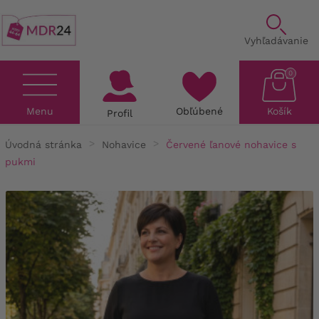
Vyhľadávanie
0
Menu
Obľúbené
Košík
Profil
Úvodná stránka
Nohavice
Červené ľanové nohavice s
pukmi