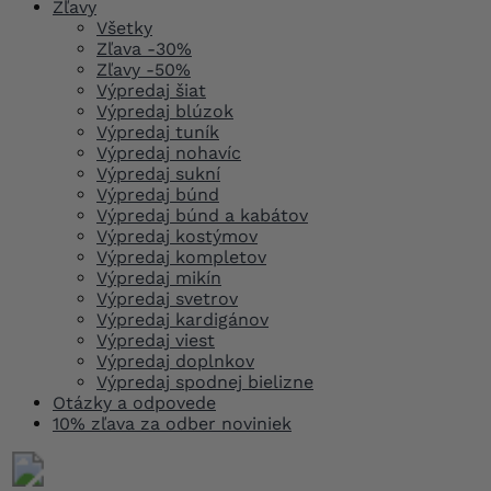
Zľavy
Všetky
Zľava -30%
Zľavy -50%
Výpredaj šiat
Výpredaj blúzok
Výpredaj tuník
Výpredaj nohavíc
Výpredaj sukní
Výpredaj búnd
Výpredaj búnd a kabátov
Výpredaj kostýmov
Výpredaj kompletov
Výpredaj mikín
Výpredaj svetrov
Výpredaj kardigánov
Výpredaj viest
Výpredaj doplnkov
Výpredaj spodnej bielizne
Otázky a odpovede
10% zľava za odber noviniek