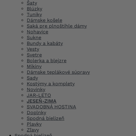
Šaty
Blúzky
Tuniky
Dámske košele
Saká pre plnoštíhle dámy
Nohavice
Sukne
Bundy a kabáty
Vesty
Svetre
Bolerka a blejzre
Mikiny
Dámske teplákové súpravy
Sady
Kostýmy a komplety
Novinky
JAR-LETO
JESEŇ-ZIMA
SVADOBNÁ HOSTINA
Doplnky
Spodná bielizeň
Plavky
Zľavy
Spodná bielizeň