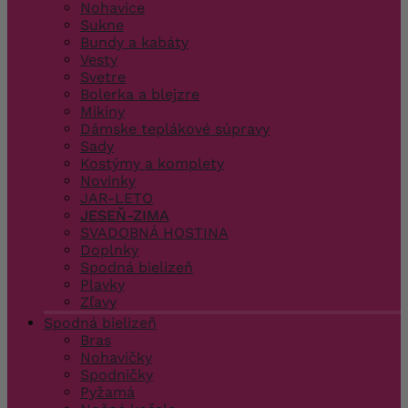
Nohavice
Sukne
Bundy a kabáty
Vesty
Svetre
Bolerka a blejzre
Mikiny
Dámske teplákové súpravy
Sady
Kostýmy a komplety
Novinky
JAR-LETO
JESEŇ-ZIMA
SVADOBNÁ HOSTINA
Doplnky
Spodná bielizeň
Plavky
Zľavy
Spodná bielizeň
Bras
Nohavičky
Spodničky
Pyžamá