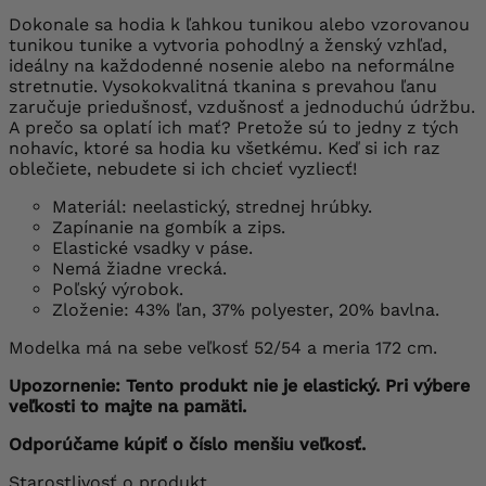
Dokonale sa hodia k ľahkou tunikou alebo vzorovanou
tunikou tunike a vytvoria pohodlný a ženský vzhľad,
ideálny na každodenné nosenie alebo na neformálne
stretnutie. Vysokokvalitná tkanina s prevahou ľanu
zaručuje priedušnosť, vzdušnosť a jednoduchú údržbu.
A prečo sa oplatí ich mať? Pretože sú to jedny z tých
nohavíc, ktoré sa hodia ku všetkému. Keď si ich raz
oblečiete, nebudete si ich chcieť vyzliecť!
Materiál: neelastický, strednej hrúbky.
Zapínanie na gombík a zips.
Elastické vsadky v páse.
Nemá žiadne vrecká.
Poľský výrobok.
Zloženie: 43% ľan, 37% polyester, 20% bavlna.
Modelka má na sebe veľkosť 52/54 a meria 172 cm.
Upozornenie: Tento produkt nie je elastický. Pri výbere
veľkosti to majte na pamäti.
Odporúčame kúpiť o číslo menšiu veľkosť.
Starostlivosť o produkt