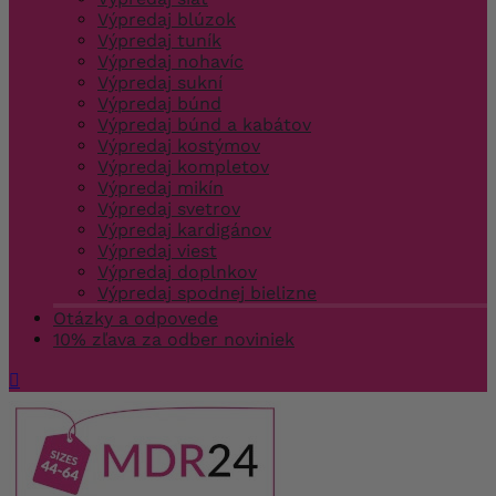
Výpredaj blúzok
Výpredaj tuník
Výpredaj nohavíc
Výpredaj sukní
Výpredaj búnd
Výpredaj búnd a kabátov
Výpredaj kostýmov
Výpredaj kompletov
Výpredaj mikín
Výpredaj svetrov
Výpredaj kardigánov
Výpredaj viest
Výpredaj doplnkov
Výpredaj spodnej bielizne
Otázky a odpovede
10% zľava za odber noviniek
