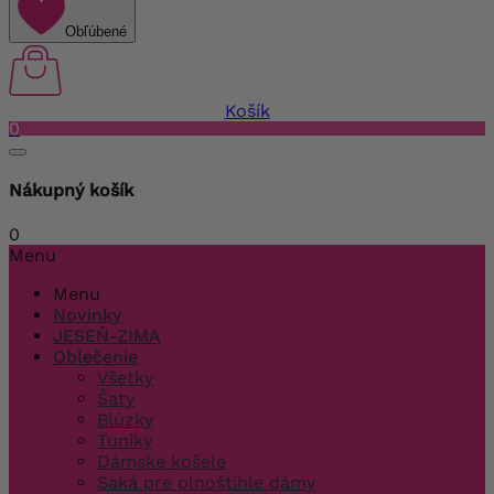
Obľúbené
Košík
0
Nákupný košík
0
Menu
Menu
Novinky
JESEŇ-ZIMA
Oblečenie
Všetky
Šaty
Blúzky
Tuniky
Dámske košele
Saká pre plnoštíhle dámy