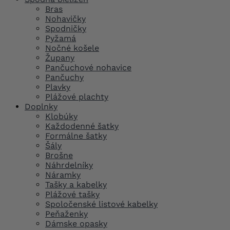
Bras
Nohavičky
Spodničky
Pyžamá
Nočné košele
Župany
Pančuchové nohavice
Pančuchy
Plavky
Plážové plachty
Doplnky
Klobúky
Každodenné šatky
Formálne šatky
Šály
Brošne
Náhrdelníky
Náramky
Tašky a kabelky
Plážové tašky
Spoločenské listové kabelky
Peňaženky
Dámske opasky