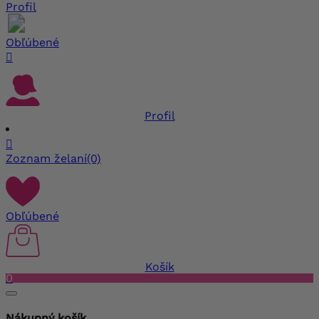
Profil
Obľúbené

Profil

Zoznam želaní
(0)
Obľúbené
Košík
0
Nákupný košík