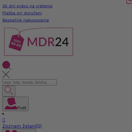
30 dní právo na vrátenie
Platba pri doručení
Bezpečné nakupovanie
Profil

Zoznam želaní
(0)