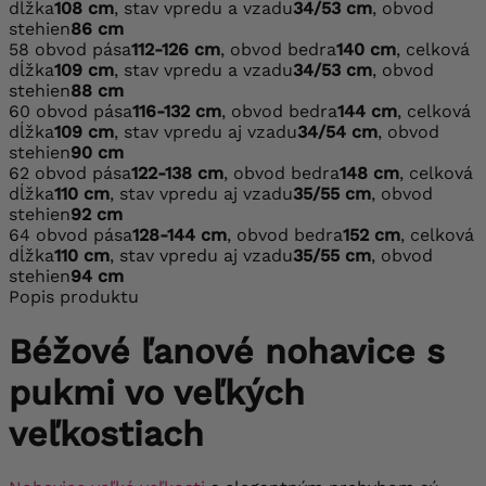
dĺžka
108 cm
, stav vpredu a vzadu
34/53 cm
, obvod
stehien
86 cm
58
obvod pása
112-126 cm
, obvod bedra
140 cm
, celková
dĺžka
109 cm
, stav vpredu a vzadu
34/53 cm
, obvod
stehien
88 cm
60
obvod pása
116-132 cm
, obvod bedra
144 cm
, celková
dĺžka
109 cm
, stav vpredu aj vzadu
34/54 cm
, obvod
stehien
90 cm
62
obvod pása
122-138 cm
, obvod bedra
148 cm
, celková
dĺžka
110 cm
, stav vpredu aj vzadu
35/55 cm
, obvod
stehien
92 cm
64
obvod pása
128-144 cm
, obvod bedra
152 cm
, celková
dĺžka
110 cm
, stav vpredu aj vzadu
35/55 cm
, obvod
stehien
94 cm
Popis produktu
Béžové ľanové nohavice s
pukmi vo veľkých
veľkostiach