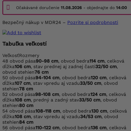
Očakávané doručenie
11.08.2026
- objednajte do
14:00
Bezpečný nákup v MDR24 –
Pozrite si podrobnosti
Tabuľka veľkostí
Veľkosť
Rozmery
48
obvod pása
90-98 cm
, obvod bedra
114 cm
, celková
dĺžka
106 cm
, stav prednej aj zadnej časti
32/50 cm
,
obvod stehien
76 cm
50
obvod pása
94-104 cm
, obvod bedra
120 cm
, celková
dĺžka
107 cm
, stav vpredu aj vzadu
33/50 cm
, obvod
stehien
78 cm
52
obvod pása
98-108 cm
, obvod bedra
124 cm
, celková
dĺžka
108 cm
, predný a zadný stav
33/50 cm
, obvod
stehien
80 cm
54
obvod pása
108-118 cm
, obvod bedra
130 cm
, celková
dĺžka
108 cm
, stav vpredu aj vzadu
34/53 cm
, obvod
stehien
84 cm
56
obvod pása
110-122 cm
, obvod bedra
136 cm
, celková