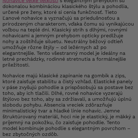
Nohavice veľké veľkosti
s elegantným prehybom sú
dokonalou kombináciou klasického štýlu a pohodlia,
určené pre ženy, ktoré si cenia funkčnosť. Tieto
Ľanové nohavice a vyznačujú sa priedušnosťou a
prirodzeným charakterom, vďaka čomu sú vynikajúcou
voľbou na teplé dni. Klasický strih s dlhými, rovnými
nohavicami a jemným prehybom opticky predlžuje
nohy a zoštíhľuje siluetu. Neutrálny béžový odtieň
umožňuje rôzne štýly – od ležérnych až po
elegantnejšie. Tento všestranný model je ideálny na
letné prechádzky, rodinné stretnutia a formálnejšie
príležitosti.
Nohavice majú klasické zapínanie na gombík a zips,
ktoré zaisťuje stabilitu a čistý vzhľad. Elastické panely
v páse zvyšujú pohodlie a prispôsobujú sa postave bez
toho, aby ich tlačili. Dlhé, rovné nohavice vyzerajú
štýlovo bez toho, aby sa zdržiavali, a umožňujú úplnú
slobodu pohybu. Absencia vreciek zdôrazňuje
minimalistický tvar a hladké línie nohavíc. Jemne
štruktúrovaný materiál, hoci nie je elastický, je mäkký a
príjemný na pokožku, čo zaisťuje pohodlie. Tento
model kombinuje pohodlie s elegantným povrchom –
bez zbytočných ozdôb.