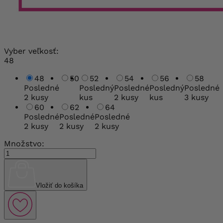
Vyber veľkosť:
48
48
50
52
54
56
58
Posledné
Posledný
Posledné
Posledný
Posledné
2 kusy
kus
2 kusy
kus
3 kusy
60
62
64
Posledné
Posledné
Posledné
2 kusy
2 kusy
2 kusy
Množstvo:
Vložiť do košíka