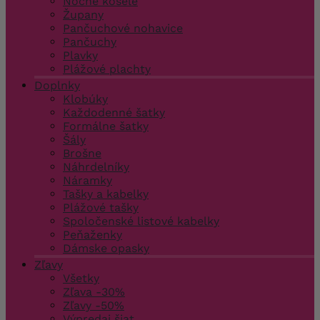
Nočné košele
Župany
Pančuchové nohavice
Pančuchy
Plavky
Plážové plachty
Doplnky
Klobúky
Každodenné šatky
Formálne šatky
Šály
Brošne
Náhrdelníky
Náramky
Tašky a kabelky
Plážové tašky
Spoločenské listové kabelky
Peňaženky
Dámske opasky
Zľavy
Všetky
Zľava -30%
Zľavy -50%
Výpredaj šiat