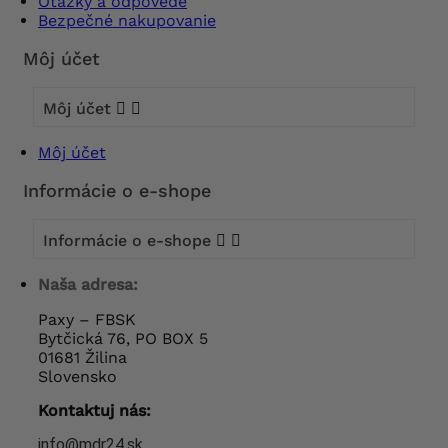
Otázky a odpovede
Bezpečné nakupovanie
Môj účet
Môj účet


Môj účet
Informácie o e-shope
Informácie o e-shope


Naša adresa:
Paxy – FBSK
Bytčická 76, PO BOX 5
01681 Žilina
Slovensko
Kontaktuj nás:
info@mdr24.sk