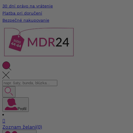
30 dní právo na vrátenie
Platba pri doručení
Bezpečné nakupovanie
Profil

Zoznam želaní
(0)