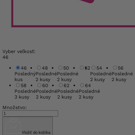
Vyber veľkosť:
46
46
48
50
52
54
56
Posledný
Posledné
Posledné
Posledné
Posledné
kus
2 kusy
2 kusy
2 kusy
2 kusy
58
60
62
64
Posledné
Posledné
Posledné
Posledné
3 kusy
2 kusy
2 kusy
2 kusy
Množstvo:
Vložiť do košíka