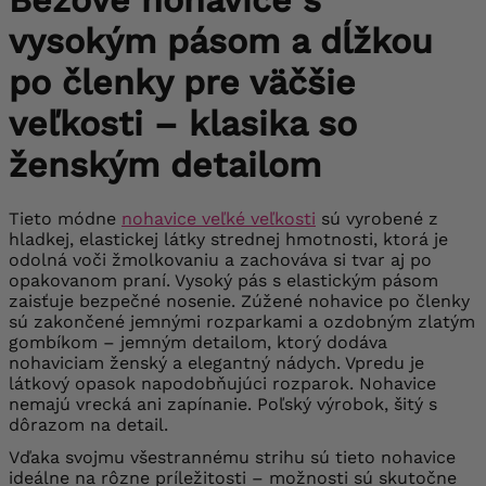
Béžové nohavice s
vysokým pásom a dĺžkou
po členky pre väčšie
veľkosti – klasika so
ženským detailom
Tieto módne
nohavice veľké veľkosti
sú vyrobené z
hladkej, elastickej látky strednej hmotnosti, ktorá je
odolná voči žmolkovaniu a zachováva si tvar aj po
opakovanom praní. Vysoký pás s elastickým pásom
zaisťuje bezpečné nosenie. Zúžené nohavice po členky
sú zakončené jemnými rozparkami a ozdobným zlatým
gombíkom – jemným detailom, ktorý dodáva
nohaviciam ženský a elegantný nádych. Vpredu je
látkový opasok napodobňujúci rozparok. Nohavice
nemajú vrecká ani zapínanie. Poľský výrobok, šitý s
dôrazom na detail.
Vďaka svojmu všestrannému strihu sú tieto nohavice
ideálne na rôzne príležitosti – možnosti sú skutočne