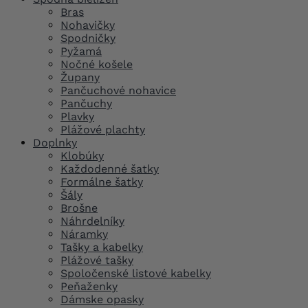
Bras
Nohavičky
Spodničky
Pyžamá
Nočné košele
Župany
Pančuchové nohavice
Pančuchy
Plavky
Plážové plachty
Doplnky
Klobúky
Každodenné šatky
Formálne šatky
Šály
Brošne
Náhrdelníky
Náramky
Tašky a kabelky
Plážové tašky
Spoločenské listové kabelky
Peňaženky
Dámske opasky