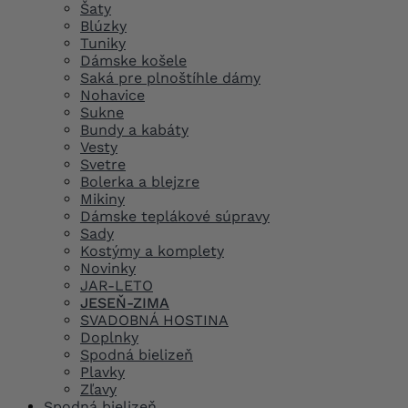
Šaty
Blúzky
Tuniky
Dámske košele
Saká pre plnoštíhle dámy
Nohavice
Sukne
Bundy a kabáty
Vesty
Svetre
Bolerka a blejzre
Mikiny
Dámske teplákové súpravy
Sady
Kostýmy a komplety
Novinky
JAR-LETO
JESEŇ-ZIMA
SVADOBNÁ HOSTINA
Doplnky
Spodná bielizeň
Plavky
Zľavy
Spodná bielizeň