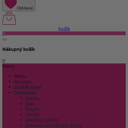
Obľúbené
Košík
0
Nákupný košík
0
Menu
Menu
Novinky
JESEŇ-ZIMA
Oblečenie
Všetky
Šaty
Blúzky
Tuniky
Dámske košele
Saká pre plnoštíhle dámy