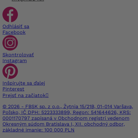
Odhlásiť sa
Facebook
Skontrolovať
Instagram
Inšpirujte sa ďalej
Pinterest
Prejsť na začiatok

© 2026 - FBSK sp. z o.o., Żytnia 15/21B, 01-014 Varšava,
Poľsko, IČ DPH: 5223333899, Regon: 541644626, KRS:
0001170797 zapísaná v Obchodnom registri vedenom
Okresným súdom Bratislava I, XII. obchodný odbor,
základné imanie: 100 000 PLN