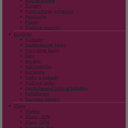
Nočné košele
Župany
Pančuchové nohavice
Pančuchy
Plavky
Plážové plachty
Doplnky
Klobúky
Každodenné šatky
Formálne šatky
Šály
Brošne
Náhrdelníky
Náramky
Tašky a kabelky
Plážové tašky
Spoločenské listové kabelky
Peňaženky
Dámske opasky
Zľavy
Všetky
Zľava -30%
Zľavy -50%
Výpredaj šiat