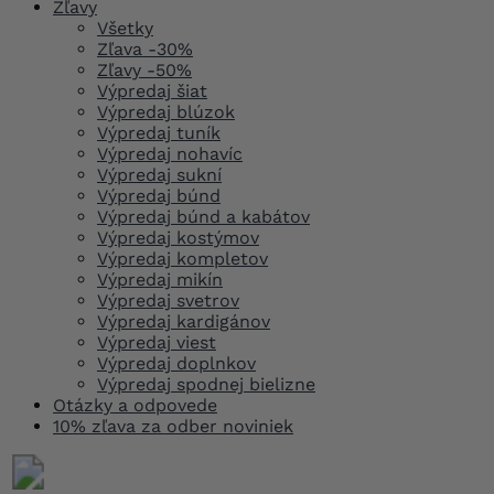
Zľavy
Všetky
Zľava -30%
Zľavy -50%
Výpredaj šiat
Výpredaj blúzok
Výpredaj tuník
Výpredaj nohavíc
Výpredaj sukní
Výpredaj búnd
Výpredaj búnd a kabátov
Výpredaj kostýmov
Výpredaj kompletov
Výpredaj mikín
Výpredaj svetrov
Výpredaj kardigánov
Výpredaj viest
Výpredaj doplnkov
Výpredaj spodnej bielizne
Otázky a odpovede
10% zľava za odber noviniek