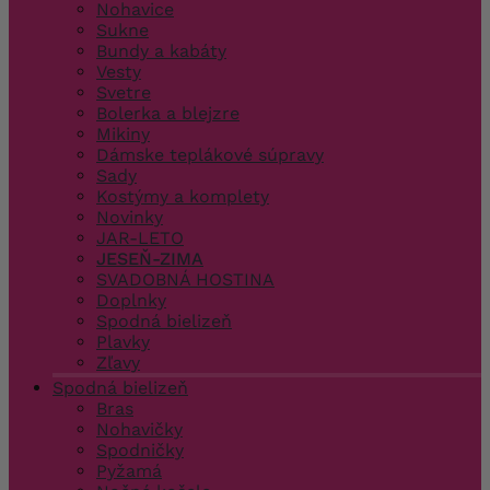
Nohavice
Sukne
Bundy a kabáty
Vesty
Svetre
Bolerka a blejzre
Mikiny
Dámske teplákové súpravy
Sady
Kostýmy a komplety
Novinky
JAR-LETO
JESEŇ-ZIMA
SVADOBNÁ HOSTINA
Doplnky
Spodná bielizeň
Plavky
Zľavy
Spodná bielizeň
Bras
Nohavičky
Spodničky
Pyžamá