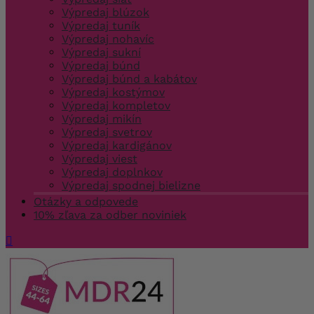
Výpredaj blúzok
Výpredaj tuník
Výpredaj nohavíc
Výpredaj sukní
Výpredaj búnd
Výpredaj búnd a kabátov
Výpredaj kostýmov
Výpredaj kompletov
Výpredaj mikín
Výpredaj svetrov
Výpredaj kardigánov
Výpredaj viest
Výpredaj doplnkov
Výpredaj spodnej bielizne
Otázky a odpovede
10% zľava za odber noviniek
