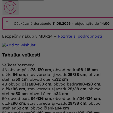
Očakávané doručenie
11.08.2026
- objednajte do
14:00
Bezpečný nákup v MDR24 –
Pozrite si podrobnosti
Tabuľka veľkostí
Veľkosť
Rozmery
46
obvod pása
78-120 cm
, obvod bedra
98-118 cm
,
dĺžka
96 cm
, stav vpredu aj vzadu
29/38 cm
, obvod
stehna
50 cm
, obvod členka
32 cm
48
obvod pása
80-130 cm
, obvod bedra
100-120 cm
,
dĺžka
96 cm
, stav vpredu aj vzadu
29/38 cm
, obvod
stehna
50 cm
, obvod členka
34 cm
50
obvod pása
84-136 cm
, obvod bedra
104-124 cm
,
dĺžka
96 cm
, stav vpredu aj vzadu
29/38 cm
, obvod
stehien
52 cm
, obvod členka
34 cm
52
obvod pása
90-142 cm
, obvod bedra
106-126 cm
,