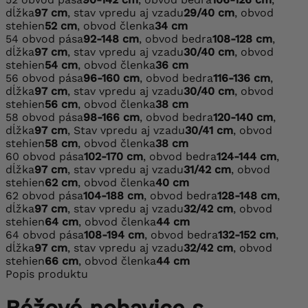
dĺžka
97 cm
, stav vpredu aj vzadu
29/40 cm
, obvod
stehien
52 cm
, obvod členka
34 cm
54
obvod pása
92-148 cm
, obvod bedra
108-128 cm
,
dĺžka
97 cm
, stav vpredu aj vzadu
30/40 cm
, obvod
stehien
54 cm
, obvod členka
36 cm
56
obvod pása
96-160 cm
, obvod bedra
116-136 cm
,
dĺžka
97 cm
, stav vpredu aj vzadu
30/40 cm
, obvod
stehien
56 cm
, obvod členka
38 cm
58
obvod pása
98-166 cm
, obvod bedra
120-140 cm
,
dĺžka
97 cm
, Stav vpredu aj vzadu
30/41 cm
, obvod
stehien
58 cm
, obvod členka
38 cm
60
obvod pása
102-170 cm
, obvod bedra
124-144 cm
,
dĺžka
97 cm
, stav vpredu aj vzadu
31/42 cm
, obvod
stehien
62 cm
, obvod členka
40 cm
62
obvod pása
104-188 cm
, obvod bedra
128-148 cm
,
dĺžka
97 cm
, stav vpredu aj vzadu
32/42 cm
, obvod
stehien
64 cm
, obvod členka
44 cm
64
obvod pása
108-194 cm
, obvod bedra
132-152 cm
,
dĺžka
97 cm
, stav vpredu aj vzadu
32/42 cm
, obvod
stehien
66 cm
, obvod členka
44 cm
Popis produktu