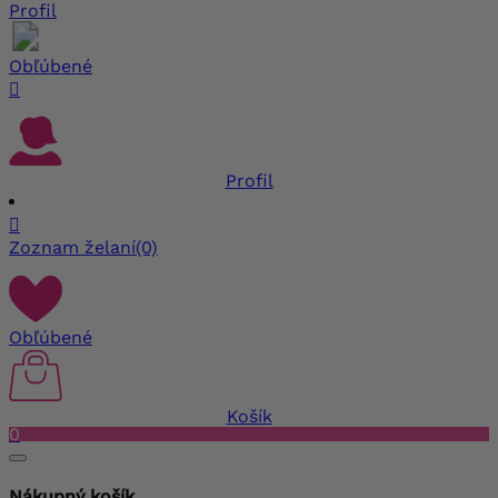
Profil
Obľúbené

Profil

Zoznam želaní
(0)
Obľúbené
Košík
0
Nákupný košík