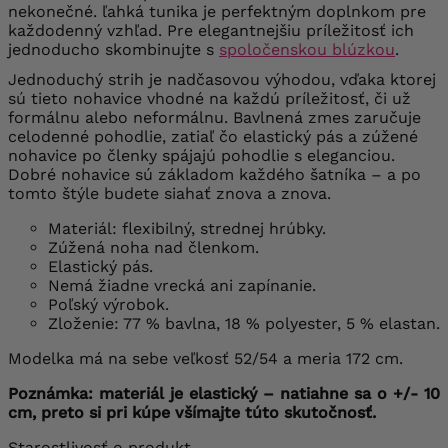
nekonečné. ľahká tunika je perfektným doplnkom pre
každodenný vzhľad. Pre elegantnejšiu príležitosť ich
jednoducho skombinujte s
spoločenskou blúzkou
.
Jednoduchý strih je nadčasovou výhodou, vďaka ktorej
sú tieto nohavice vhodné na každú príležitosť, či už
formálnu alebo neformálnu. Bavlnená zmes zaručuje
celodenné pohodlie, zatiaľ čo elastický pás a zúžené
nohavice po členky spájajú pohodlie s eleganciou.
Dobré nohavice sú základom každého šatníka – a po
tomto štýle budete siahať znova a znova.
Materiál: flexibilný, strednej hrúbky.
Zúžená noha nad členkom.
Elastický pás.
Nemá žiadne vrecká ani zapínanie.
Poľský výrobok.
Zloženie: 77 % bavlna, 18 % polyester, 5 % elastan.
Modelka má na sebe veľkosť 52/54 a meria 172 cm.
Poznámka: materiál je elastický – natiahne sa o +/- 10
cm, preto si pri kúpe všímajte túto skutočnosť.
Starostlivosť o produkt