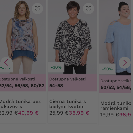
-20%
-30%
-50%
Dostupné veľkosti
Dostupné veľkosti
Dostupné veľkos
2/54, 56/58, 60/62
,
48/50, 52/54, 56/58, 60/62
54-58
46/48, 50/52, 54/56, 
 tunika bez
Čierna tunika s
Modrá tunika s
rukávov s
bielymi kvetmi
ramienkami
pastelovými
32,99 €
40,99 €
25,99 €
35,99 €
19,99 €
38,9
vzormi