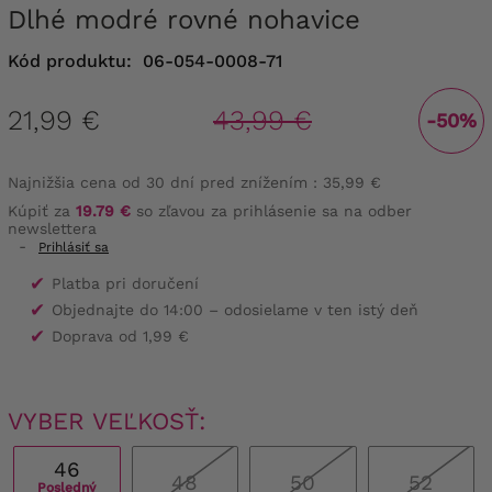
Dlhé modré rovné nohavice
Kód produktu:
06-054-0008-71
21,99 €
43,99 €
-50%
Najnižšia cena od 30 dní pred znížením :
35,99 €
Kúpiť za
19.79 €
so zľavou za prihlásenie sa na odber
newslettera
-
Prihlásiť sa
✔
Platba pri doručení
✔
Objednajte do 14:00 – odosielame v ten istý deň
✔
Doprava od 1,99 €
VYBER VEĽKOSŤ:
46
48
50
52
Posledný