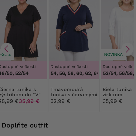
-20%
NOVINKA
Dostupné veľkosti
Dostupné veľkosti
Dostupné veľkos
48/50, 52/54
50, 52, 54, 56, 58, 60, 62, 64
48/50, 52/54, 56/58, 
,
50, 52, 54, 56, 
 tunika s
Tmavomodrá
Biela tunika so
výstrihom do "V"
tunika s červenými
zirkónmi
opasky
28,99 €
35,99 €
52,99 €
35,99 €
Doplňte outfit