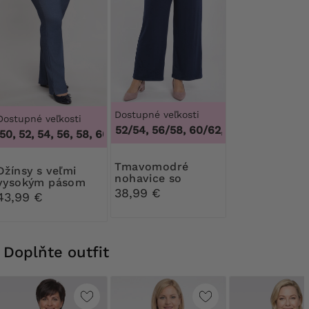
Dostupné veľkosti
Dostupné veľkosti
48/50, 52/54, 56/58, 60/62
,
48/50, 52/54, 5
0, 52, 54, 56, 58, 60, 62, 64
,
46, 48, 50, 52, 54, 56, 58, 60,
Tmavomodré
y s veľmi
nohavice so
vysokým pásom
širokými
38,99 €
43,99 €
nohavicami a
vreckami
Doplňte outfit