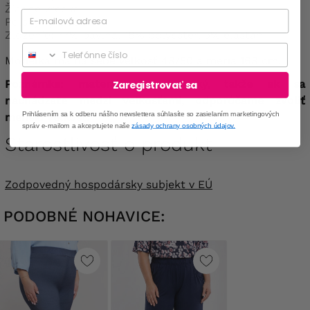
Žiadne vrecká
Poľský výrobok
Zloženie: 77% bavlna, 18% polyester, 5% elastan
Phone
Modelka má na sebe veľkosť 48/50 a meria 168 cm.
Poznámka: materiál je elastický, takže ak sa
Zaregistrovať sa
nachádzate medzi veľkosťami, odporúčame zvoliť
Prihlásením sa k odberu nášho newslettera súhlasíte so zasielaním marketingových
menšiu veľkosť.
správ e-mailom a akceptujete naše
zásady ochrany osobných údajov.
Starostlivosť o produkt
Zodpovedný hospodársky subjekt v EÚ
PODOBNÉ NOHAVICE: