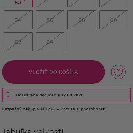
kus
54
56
58
60
62
64
VLOŽIŤ DO KOŠÍKA
Očakávané doručenie
12.08.2026
Bezpečný nákup v MDR24 –
Pozrite si podrobnosti
Tabuľka veľkostí