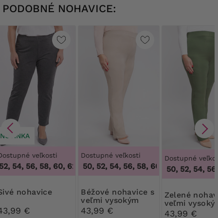
PODOBNÉ NOHAVICE:
NOVINKA
Dostupné veľkosti
Dostupné veľkosti
Dostupné veľkos
2, 54, 56, 58, 60, 62, 64
46, 48, 50, 52, 54, 56, 58, 60, 62, 64
,
48, 50, 52, 54, 56, 58, 60, 62, 64
,
46, 48, 
46, 48, 50, 52, 54, 56,
Sivé nohavice
Béžové nohavice s
Zelené nohavice s
veľmi vysokým
veľmi vysoký
pásom
43,99 €
43,99 €
pásom
43,99 €