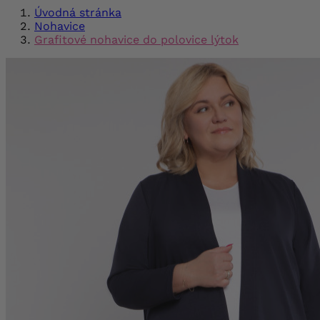
Úvodná stránka
Nohavice
Grafitové nohavice do polovice lýtok