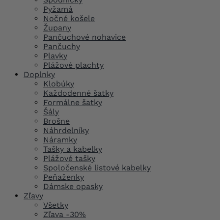
Pyžamá
Nočné košele
Župany
Pančuchové nohavice
Pančuchy
Plavky
Plážové plachty
Doplnky
Klobúky
Každodenné šatky
Formálne šatky
Šály
Brošne
Náhrdelníky
Náramky
Tašky a kabelky
Plážové tašky
Spoločenské listové kabelky
Peňaženky
Dámske opasky
Zľavy
Všetky
Zľava -30%