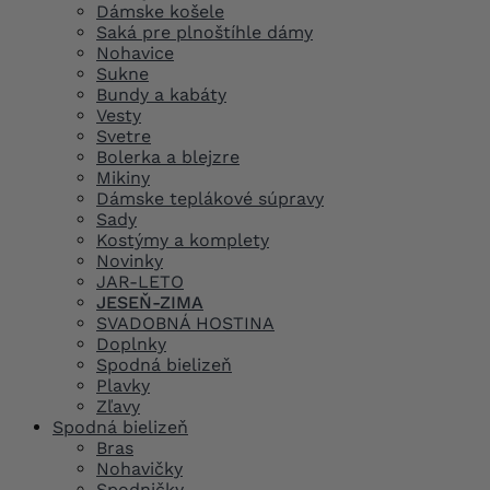
Dámske košele
Saká pre plnoštíhle dámy
Nohavice
Sukne
Bundy a kabáty
Vesty
Svetre
Bolerka a blejzre
Mikiny
Dámske teplákové súpravy
Sady
Kostýmy a komplety
Novinky
JAR-LETO
JESEŇ-ZIMA
SVADOBNÁ HOSTINA
Doplnky
Spodná bielizeň
Plavky
Zľavy
Spodná bielizeň
Bras
Nohavičky
Spodničky