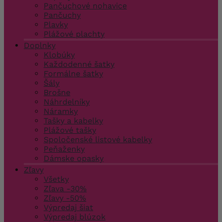
Pančuchové nohavice
Pančuchy
Plavky
Plážové plachty
Doplnky
Klobúky
Každodenné šatky
Formálne šatky
Šály
Brošne
Náhrdelníky
Náramky
Tašky a kabelky
Plážové tašky
Spoločenské listové kabelky
Peňaženky
Dámske opasky
Zľavy
Všetky
Zľava -30%
Zľavy -50%
Výpredaj šiat
Výpredaj blúzok