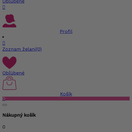
Obľúbené

Profil

Zoznam želaní
(0)
Obľúbené
Košík
0
Nákupný košík
0