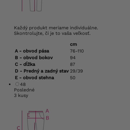
Každý produkt meriame individuálne.
Skontrolujte, či je to vaša veľkosť.
cm
A - obvod pása
76-110
B - obvod bokov
94
C - dĺžka
87
D - Predný a zadný stav
29/39
E - obvod stehna
50
48
Posledné
3 kusy