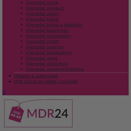
Výpredaj tuník
Výpredaj nohavíc
Výpredaj sukní
Výpredaj búnd
Výpredaj búnd a kabátov
Výpredaj kostýmov
Výpredaj kompletov
Výpredaj mikín
Výpredaj svetrov
Výpredaj kardigánov
Výpredaj viest
Výpredaj doplnkov
Výpredaj spodnej bielizne
Otázky a odpovede
10% zľava za odber noviniek
