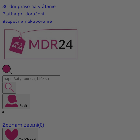
30 dní právo na vrátenie
Platba pri doručení
Bezpečné nakupovanie
Profil

Zoznam želaní
(0)