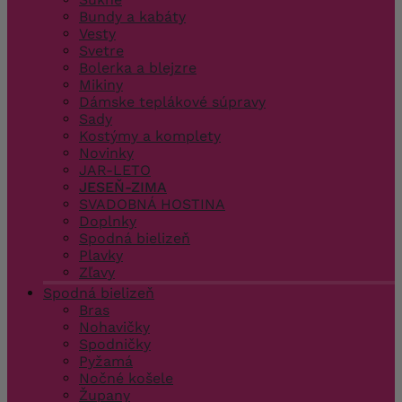
Bundy a kabáty
Vesty
Svetre
Bolerka a blejzre
Mikiny
Dámske teplákové súpravy
Sady
Kostýmy a komplety
Novinky
JAR-LETO
JESEŇ-ZIMA
SVADOBNÁ HOSTINA
Doplnky
Spodná bielizeň
Plavky
Zľavy
Spodná bielizeň
Bras
Nohavičky
Spodničky
Pyžamá
Nočné košele
Župany