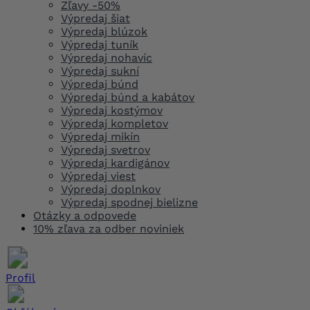
Zľavy -50%
Výpredaj šiat
Výpredaj blúzok
Výpredaj tuník
Výpredaj nohavíc
Výpredaj sukní
Výpredaj búnd
Výpredaj búnd a kabátov
Výpredaj kostýmov
Výpredaj kompletov
Výpredaj mikín
Výpredaj svetrov
Výpredaj kardigánov
Výpredaj viest
Výpredaj doplnkov
Výpredaj spodnej bielizne
Otázky a odpovede
10% zľava za odber noviniek
Profil