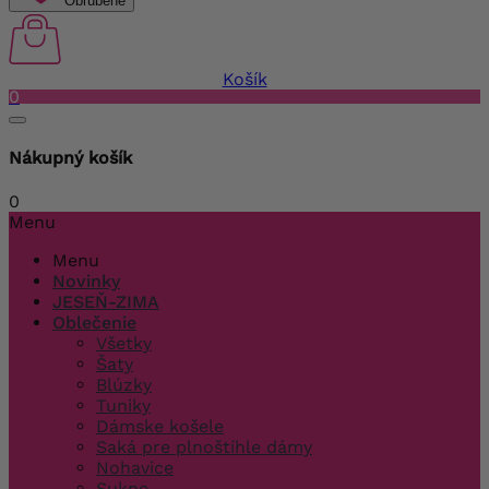
Obľúbené
Košík
0
Nákupný košík
0
Menu
Menu
Novinky
JESEŇ-ZIMA
Oblečenie
Všetky
Šaty
Blúzky
Tuniky
Dámske košele
Saká pre plnoštíhle dámy
Nohavice
Sukne