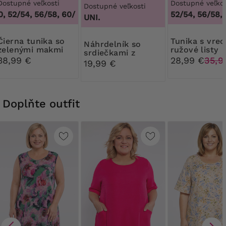
Dostupné veľkosti
Dostupné veľkos
Dostupné veľkosti
 52/54, 56/58, 60/62
,
48/50, 52/54, 56/58, 60/62
52/54, 56/58,
UNI.
tunika so
Tunika s vreckami,
Náhrdelník so
zelenými makmi
ružové listy
srdiečkami z
38,99 €
28,99 €
35,9
ružových korálok
19,99 €
Doplňte outfit