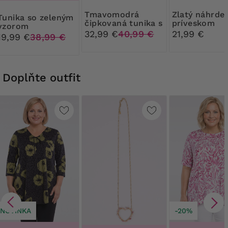
Tmavomodrá
Zlatý náhrdelník s
 zeleným
čipkovaná tunika s
príveskom
vzorom
bielymi kvetmi
stromček
32,99 €
40,99 €
21,99 €
19,99 €
38,99 €
Doplňte outfit
NOVINKA
-20%