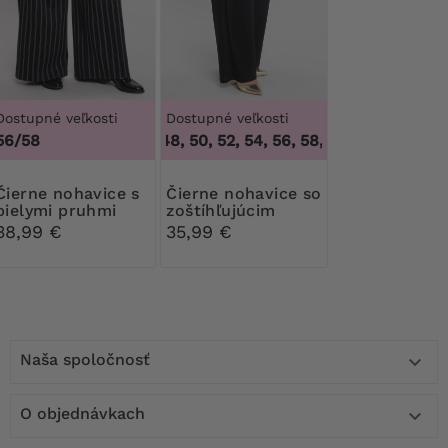
Dostupné veľkosti
Dostupné veľkosti
56/58
46, 48, 50, 52, 54, 56, 58, 60, 62, 64
,
46, 48
nohavice s
Čierne nohavice so
bielymi pruhmi
zoštíhľujúcim
pásom
38,99 €
35,99 €
Naša spoločnosť

O objednávkach
