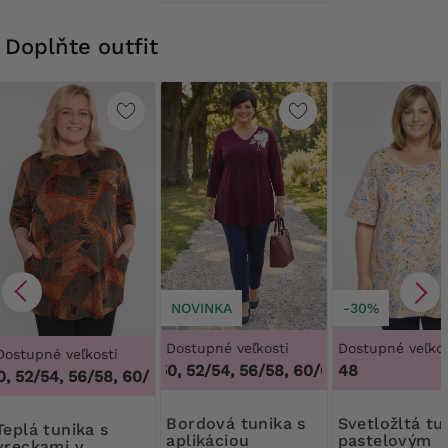
Doplňte outfit
NOVINKA
-30%
Dostupné veľkosti
Dostupné veľkos
Dostupné veľkosti
48/50, 52/54, 56/58, 60/62
,
48/50, 52/54,
48
 52/54, 56/58, 60/62
,
48/50, 52/54, 56/58, 60/62
Bordová tunika s
Svetložltá tunika s
nika s
aplikáciou
pastelovým
vreckami v