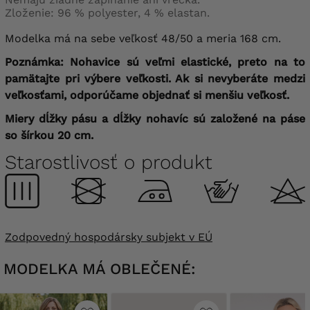
Zloženie: 96 % polyester, 4 % elastan.
Modelka má na sebe veľkosť 48/50 a meria 168 cm.
Poznámka: Nohavice sú veľmi elastické, preto na to
pamätajte pri výbere veľkosti. Ak si nevyberáte medzi
veľkosťami, odporúčame objednať si menšiu veľkosť.
Miery dĺžky pásu a dĺžky nohavíc sú založené na páse
so šírkou 20 cm.
Starostlivosť o produkt
Zodpovedný hospodársky subjekt v EÚ
MODELKA MÁ OBLEČENÉ: