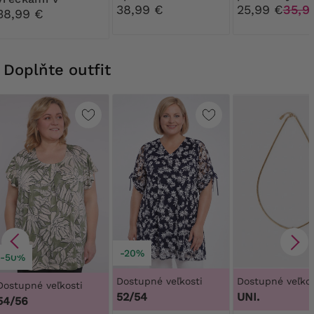
listovým vzo
38,99 €
25,99 €
35,9
orientálnych
38,99 €
vzoroch
Doplňte outfit
-20%
-50%
Dostupné veľkosti
Dostupné veľkos
Dostupné veľkosti
52/54
UNI.
54/56