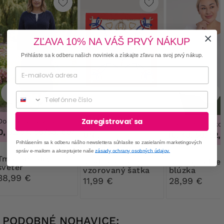
ZĽAVA 10% NA VÁŠ PRVÝ NÁKUP
Prihláste sa k odberu našich noviniek a získajte zľavu na svoj prvý nákup.
Phone
Zaregistrovať sa
Dostupné veľkosti
Dostupné veľkosti
Dostupné veľkos
 52/54, 56/58, 60/62
,
48/50, 52/54, 56/58, 60/62
UNI.
44, 46, 48, 50, 52, 5
Prihlásením sa k odberu nášho newslettera súhlasíte so zasielaním marketingových
správ e-mailom a akceptujete naše
zásady ochrany osobných údajov.
modrý
Modročervený
Obyčajná biela
sveter
vzorovaný šatka
blúzka
38,99 €
11,99 €
28,99 €
PODOBNÉ NOHAVICE: