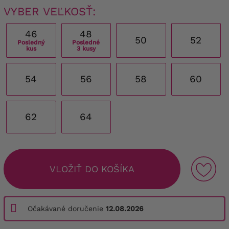
VYBER VEĽKOSŤ:
46
48
50
52
Posledný
Posledné
kus
3 kusy
54
56
58
60
62
64
VLOŽIŤ DO KOŠÍKA
Očakávané doručenie
12.08.2026