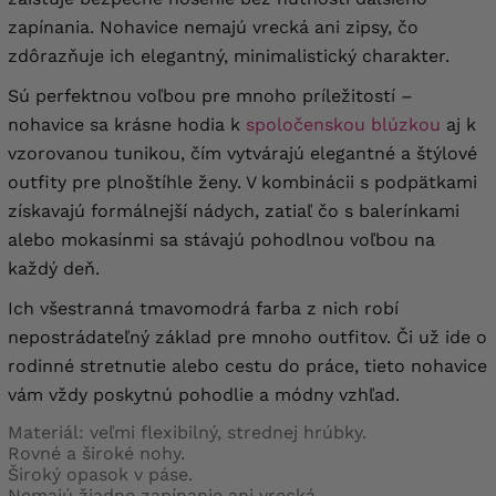
64
172-182 cm
, dĺžka
130 cm
, stav vpredu a
zapínania. Nohavice nemajú vrecká ani zipsy, čo
vzadu
52/65 cm
, obvod stehien
92 cm
zdôrazňuje ich elegantný, minimalistický charakter.
Sú perfektnou voľbou pre mnoho príležitostí –
nohavice sa krásne hodia k
spoločenskou blúzkou
aj k
vzorovanou tunikou, čím vytvárajú elegantné a štýlové
outfity pre plnoštíhle ženy. V kombinácii s podpätkami
získavajú formálnejší nádych, zatiaľ čo s balerínkami
alebo mokasínmi sa stávajú pohodlnou voľbou na
každý deň.
Ich všestranná tmavomodrá farba z nich robí
nepostrádateľný základ pre mnoho outfitov. Či už ide o
rodinné stretnutie alebo cestu do práce, tieto nohavice
vám vždy poskytnú pohodlie a módny vzhľad.
Materiál: veľmi flexibilný, strednej hrúbky.
Rovné a široké nohy.
Široký opasok v páse.
Nemajú žiadne zapínanie ani vrecká.