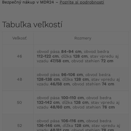
Bezpečný nákup v MDR24 –
Pozrite si podrobnosti
Tabuľka veľkostí
Veľkosť
Rozmery
obvod pása
84-94 cm
, obvod bedra
46
112-122 cm
, dĺžka
128 cm
, stav vpredu aj
vzadu
47/58 cm
, obvod stehien
72 cm
obvod pása
96-106 cm
, obvod bedra
48
128-138 cm
, dĺžka
128 cm
, stav vpredu aj
vzadu
46/58 cm
, obvod stehien
74 cm
obvod pása
100-110 cm
, obvod bedra
50
132-142 cm
, dĺžka
128 cm
, stav vpredu aj
vzadu
48/60 cm
, obvod stehien
76 cm
obvod pása
106-116 cm
, obvod bedra
52
136-146 cm
, dĺžka
128 cm
, stav vpredu aj
vzadu
48/61 cm
, obvod stehien
78 cm