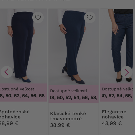
Dostupné veľkosti
Dostupné veľkos
Dostupné veľkosti
 50, 52, 54, 56, 58, 60, 62, 64
,
46, 48, 50, 52, 54, 56, 58, 6
48, 50, 52, 54, 56, 5
46, 48, 50, 52, 54, 56, 58, 60, 62, 64
,
46, 48
čenské
Elegantné
Klasické tenké
nohavice
nohavice
tmavomodré
tmavomodrej
38,99 €
43,99 €
nohavice
38,99 €
farby