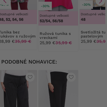
-20%
-30%
-30%
Dostupné veľkosti
Dostupné veľkos
Dostupné veľkosti
48, 52, 54, 56
48
52/54, 56/58
a bez
Svetložltá tunika s
Ružová tunika s
rukávov s ružovým
pastelovým
vreckami
vzorom
listovým vzo
28,99 €
35,99 €
25,99 €
35,9
25,99 €
35,99 €
PODOBNÉ NOHAVICE: