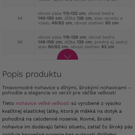
obvod pása
112-122 cm
, obvod bedra
54
140-150 cm
, dĺžka
128 cm
, stav vpredu a
vzadu
49/62 cm
, obvod stehien
80 cm
obvod pása
118-128 cm
, obvod bedra
56
148-158 cm
, dĺžka
128 cm
, predný aj zadný
stav
50/62 cm
, obvod stehien
82 cm
obvod pása
124-134 cm
, obvod bedra
58
154-164 cm
, dĺžka
130 cm
, stav prednej aj
zadnej časti
50/63 cm
, obvod stehien
86 cm
Popis produktu
obvod pása
130-140 cm
, obvod bedra
Tmavomodré nohavice s dlhými, širokými nohavicami –
60
164-174 cm
, dĺžka
130 cm
, stav vpredu aj
pohodlie a elegancia vo verzii pre väčšie veľkosti
vzadu
50/63 cm
, obvod stehien
88 cm
Tieto
nohavice veľké veľkosti
sú vyrobené z vysoko
obvod pása
134-144 cm
, obvod bokov
kvalitnej elastickej látky, ktorá je mäkká na dotyk a
62
168-178 cm
, dĺžka
130 cm
, stav prednej aj
zadnej časti
51/64 cm
, obvod stehien
90 cm
pohodlná na celodenné nosenie. Rovné, široké
nohavice im dodávajú ľahkú siluetu, zatiaľ čo široký pás
obvod pása
138-148 cm
, obvod bedra
zaisťuje bezpečné nosenie bez nutnosti ďalšieho