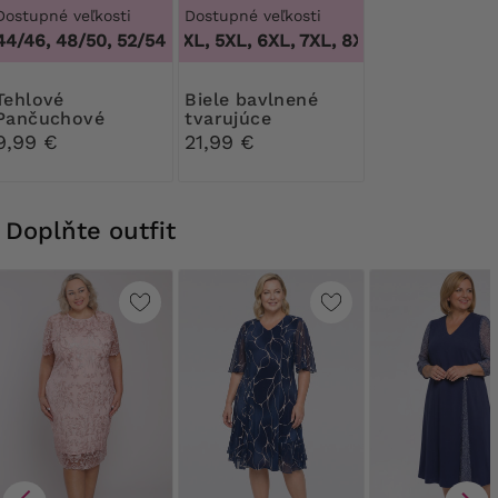
Dostupné veľkosti
Dostupné veľkosti
44/46, 48/50, 52/54
3XL, 4XL, 5XL, 6XL, 7XL, 8XL, 9XL
,
3XL, 4XL
ové
Biele bavlnené
Pančuchové
tvarujúce
nohavice Ribessa
nohavičky s čipkou
9,99 €
21,99 €
30 DEN
Doplňte outfit