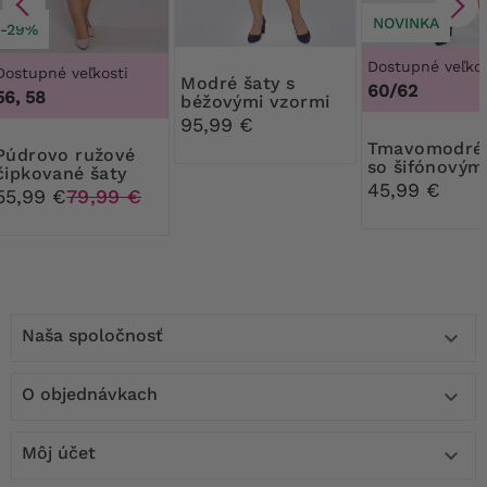
NOVINKA
-29%
Dostupné veľkos
NOVINKA
Dostupné veľkosti
Modré šaty s
60/62
56, 58
béžovými vzormi
95,99 €
Tmavomodré šaty
o ružové
so šifónovým
čipkované šaty
rukávmi a ma
45,99 €
55,99 €
79,99 €
bodkami
Naša spoločnosť

O objednávkach

Môj účet
