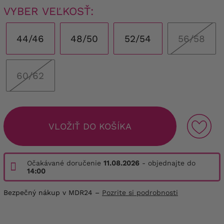
VYBER VEĽKOSŤ:
44/46
48/50
52/54
56/58
60/62
VLOŽIŤ DO KOŠÍKA
Očakávané doručenie
11.08.2026
- objednajte do
14:00
Bezpečný nákup v MDR24 –
Pozrite si podrobnosti