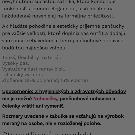
nevyhnutnou súčasťou šatníka, ktorá kombinuje
funkčnosť s jemnou eleganciou, a sú ideálne na
každodenné nosenie aj na formálne príležitosti.
Ak hľadáte pohodlné a esteticky príjemné pančuchy
pre väčšie veľkosti, ktoré doplnia váš outfit a dodajú
vám pocit sebavedomia, tieto pančuchové nohavice
budú tou najlepšou voľbou.
Tenký, flexibilný materiál.
Vysoký pás.
Vystužená časť nohavičiek.
taliansky výrobok
Zloženie: 85% polyamid, 15% elastan
Upozornenie: Z hygienických a zdravotných dôvodov
nie je možné
Nohavičky
, pančuchové nohavice a
čelenky vrátiť ani vymeniť.
Rozmery uvedené v tabuľke sa vzťahujú na výrobok
meraný na osobe, nie v rozloženej polohe.