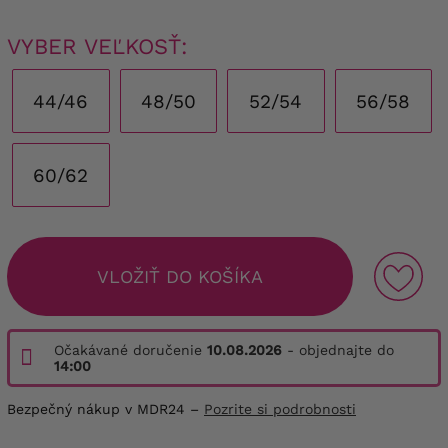
VYBER VEĽKOSŤ:
44/46
48/50
52/54
56/58
60/62
VLOŽIŤ DO KOŠÍKA
Očakávané doručenie
10.08.2026
- objednajte do
14:00
Bezpečný nákup v MDR24 –
Pozrite si podrobnosti