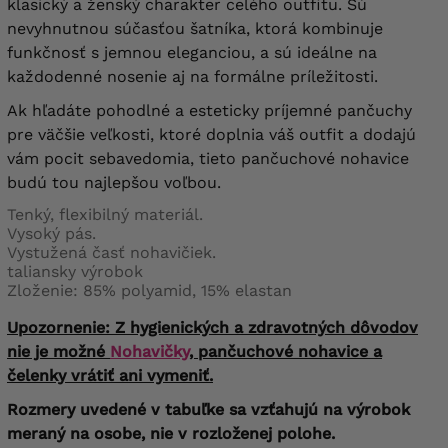
klasický a ženský charakter celého outfitu. Sú
nevyhnutnou súčasťou šatníka, ktorá kombinuje
funkčnosť s jemnou eleganciou, a sú ideálne na
každodenné nosenie aj na formálne príležitosti.
Ak hľadáte pohodlné a esteticky príjemné pančuchy
pre väčšie veľkosti, ktoré doplnia váš outfit a dodajú
vám pocit sebavedomia, tieto pančuchové nohavice
budú tou najlepšou voľbou.
Tenký, flexibilný materiál.
Vysoký pás.
Vystužená časť nohavičiek.
taliansky výrobok
Zloženie: 85% polyamid, 15% elastan
Upozornenie: Z hygienických a zdravotných dôvodov
nie je možné
Nohavičky
, pančuchové nohavice a
čelenky vrátiť ani vymeniť.
Rozmery uvedené v tabuľke sa vzťahujú na výrobok
meraný na osobe, nie v rozloženej polohe.