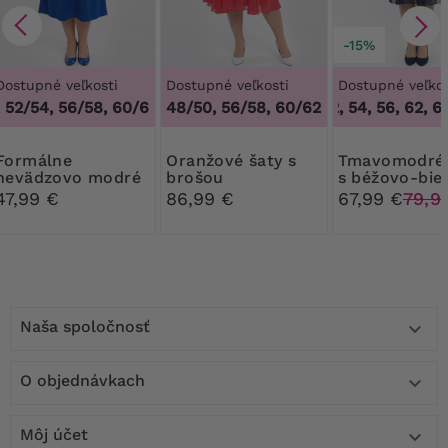
-15%
Dostupné veľkosti
Dostupné veľkosti
Dostupné veľkos
52/54, 56/58, 60/62
,
48/50, 52/54, 56/58, 60/62
48/50, 56/58, 60/62
50, 52, 54, 56, 62, 64
álne
Oranžové šaty s
Tmavomodré šaty
nevädzovo modré
brošou
s béžovo-bie
šaty s brošou
vzorom
47,99 €
86,99 €
67,99 €
79,9
Naša spoločnosť

O objednávkach

Môj účet
