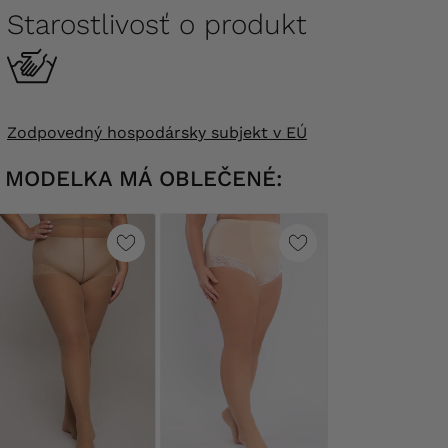
Starostlivosť o produkt
Zodpovedný hospodársky subjekt v EÚ
MODELKA MÁ OBLEČENÉ: