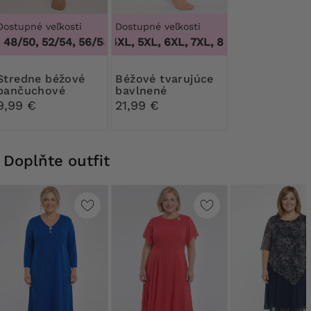
Dostupné veľkosti
Dostupné veľkosti
48/50, 52/54, 56/58, 60/62
3XL, 4XL, 5XL, 6XL, 7XL, 8XL, 9XL
,
44/46, 48/50, 52/54, 56/58, 6
,
3XL, 4XL
e béžové
Béžové tvarujúce
pančuchové
bavlnené
nohavice 30 DEN
nohavičky s čipkou
9,99 €
21,99 €
Ribessa
Doplňte outfit