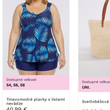
Dostupné veľkosti
Dostupné veľkos
54, 56, 58
UNI.
Tmavomodré plavky s listami
Svetlobéžová
nevädze
40,99 €