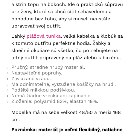
a strih topu na bokoch. Ide o praktickú súpravu
pre ženy, ktoré sa chcú cítiť sebavedomo a
pohodlne bez toho, aby si museli neustále
upravovať svoj outfit.
Ľahký
plážová tunika
, veľká kabelka a klobúk sa
k tomuto outfitu perfektne hodia. Žabky a
slnečné okuliare sú všetko, čo potrebujete na
letný outfit pripravený na pláž alebo k bazénu.
Pružný, stredne hrubý materiál.
Nastaviteľné popruhy.
Zaviazané vzadu.
Má odnímateľné, vystužené košíčky na hrudi.
Podšité mäkkou podšívkou.
Nemá žiadne vrecká ani zapínanie.
Zloženie: polyamid 82%, elastan 18%.
Modelka má na sebe veľkosť 48/50 a meria 168
cm.
Poznámka: materiál je veľmi flexibilný, natiahne