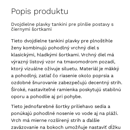
Popis produktu
Dvojdielne plavky tankini pre plnšie postavy s
čiernymi šortkami
Tieto dvojdielne tankini plavky pre plnoštíhle
ženy kombinujú pohodlný vrchný diel s
klasickými, hladkými šortkami. Vrchný diel má
výrazný listový vzor na tmavomodrom pozadí,
ktorý vizuálne oživuje siluetu. Materiál je mäkký
a pohodlný, zatiaľ čo riasenie okolo poprsia a
ozdobné šnurovanie zabezpečujú decentný strih.
Široké, nastaviteľné ramienka poskytujú stabilnú
oporu a pohodlie aj pri pohybe.
Tieto jednofarebné šortky priliehavo sedia a
ponúkajú pohodlné nosenie vo vode aj na pláži.
Vrch má mierne rozšírený strih a ďalšie
zaväzovanie na bokoch umožňuje nastaviť dĺžku