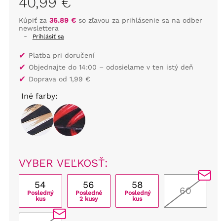
40,99 €
Kúpiť za
36.89 €
so zľavou za prihlásenie sa na odber
newslettera
-
Prihlásiť sa
✔
Platba pri doručení
✔
Objednajte do 14:00 – odosielame v ten istý deň
✔
Doprava od 1,99 €
Iné farby:
VYBER VEĽKOSŤ:
54
56
58
60
Posledný
Posledné
Posledný
kus
2 kusy
kus