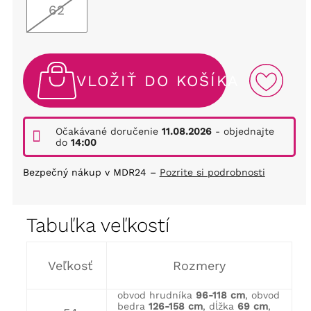
62
VLOŽIŤ DO KOŠÍKA
Očakávané doručenie
11.08.2026
- objednajte
do
14:00
Bezpečný nákup v MDR24 –
Pozrite si podrobnosti
Tabuľka veľkostí
Veľkosť
Rozmery
obvod hrudníka
96-118 cm
, obvod
bedra
126-158 cm
, dĺžka
69 cm
,