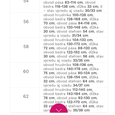
54
obvod pása
82-114 cm
, obvod
bedra
118-138 cm
, dĺžka
33 cm
, E
– stav vpredu aj vzadu
30/33 cm
obvod hrudníka
100-128 cm
,
obvod bedra
128-168 cm
, dĺžka
56
70 cm
, obvod pása
84-116 cm
,
obvod bedra
120-148 cm
, dĺžka
30 cm
, obvod stehien
54 cm
, stav
vpredu a vzadu
31/34 cm
obvod hrudníka
104-132 cm
,
obvod bedra
130-172 cm
, dĺžka
58
72 cm
, obvod pása
88-120 cm
,
obvod bedra
122-152 cm
, dĺžka
30 cm
, obvod stehien
56 cm
, stav
vpredu aj vzadu
32/35 cm
obvod hrudníka
108-136 cm
,
obvod bedra
140-178 cm
, dĺžka
60
75 cm
, obvod pása
90-124 cm
,
obvod bedra
126-154 cm
, dĺžka
32 cm
, obvod stehien
64 cm
, stav
vpredu aj vzadu
34/37 cm
obvod hrudníka
112-140 cm
,
obvod bedra
142-184 cm
, dĺžka
62
76 cm
, obvod pása
92-130 cm
,
obvod bedra
132-170 cm
, dĺžka
32 cm
, obvod stehien
64 cm
, stav
vpredu aj vzadu
35/38 cm