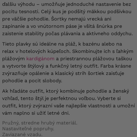
ďalšiu výhodu – umožňuje jednoduché nastavenie bez
pocitu tesnosti. Celý kus je podšitý mäkkou podšívkou
pre väčšie pohodlie. Šortky nemajú vrecká ani
zapínanie a vo vnútornom páse je všitá šnúrka pre
zaistenie stability počas plávania a aktívneho oddychu.
Tieto plavky sú ideálne na pláž, k bazénu alebo na
relax v hotelových kúpeľoch. Skombinujte ich s ľahkým
plážovým
kardigánom
a priestrannou plážovou taškou
a vytvorte štýlový a funkčný letný outfit. Farba krásne
zvýrazňuje opálenie a klasický strih šortiek zaisťuje
pohodlie a pocit slobody.
Ak hľadáte outfit, ktorý kombinuje pohodlie a ženský
vzhľad, tento štýl je perfektnou voľbou. Vyberte si
outfit, ktorý zvýrazní vaše najlepšie vlastnosti a umožní
vám naplno si užiť letné dni.
Pružný, stredne hrubý materiál.
Nastaviteľné popruhy.
Zaviazané vzadu.