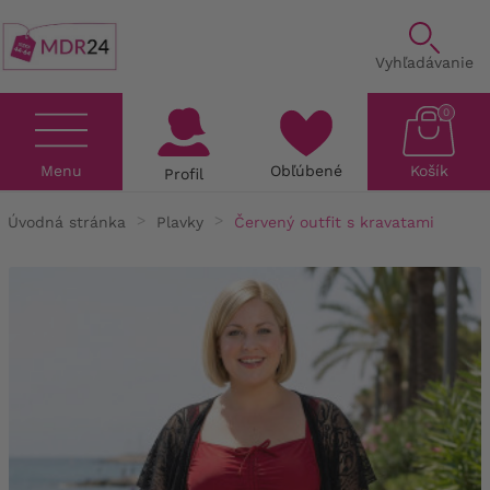
Vyhľadávanie
0
Menu
Obľúbené
Košík
Profil
Úvodná stránka
Plavky
Červený outfit s kravatami