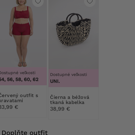
Dostupné veľkosti
Dostupné veľkosti
54, 56, 58, 60, 62
UNI.
 outfit s
Čierna a béžová
kravatami
tkaná kabelka
33,99 €
38,99 €
Doplňte outfit