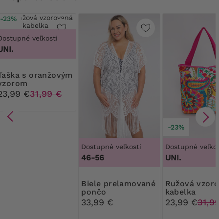
-23%
Dostupné veľkosti
UNI.
anžovým
vzorom
23,99 €
31,99 €
-23%
Dostupné veľkosti
Dostupné veľkos
46-56
UNI.
Biele prelamované
Ružová vzorovaná
pončo
kabelka
33,99 €
23,99 €
31,9