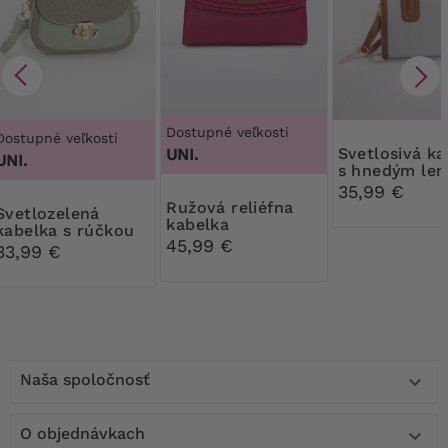
Dostupné veľkosti
Dostupné veľkosti
Svetlosivá kabelka
UNI.
UNI.
s hnedým le
35,99 €
Ružová reliéfna
ozelená
kabelka
kabelka s rúčkou
45,99 €
navrchu
33,99 €
Naša spoločnosť

O objednávkach
