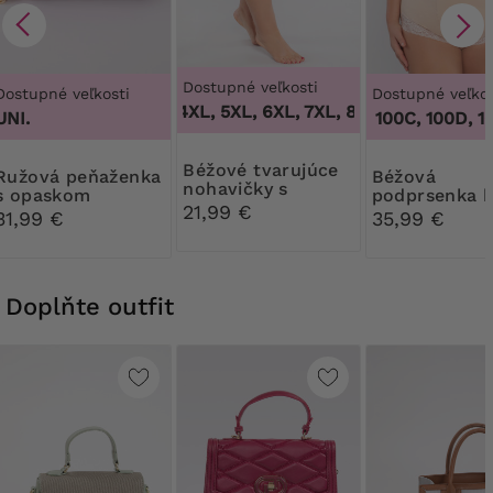
Dostupné veľkosti
Dostupné veľkosti
Dostupné veľkos
3XL, 4XL, 5XL, 6XL, 7XL, 8XL, 9XL
,
3XL, 4X
UNI.
100B, 100C, 100D, 100
Béžové tvarujúce
peňaženka
Béžová
nohavičky s
s opaskom
podprsenka 
kvetinovou čipkou
21,99 €
kostic
31,99 €
35,99 €
Doplňte outfit