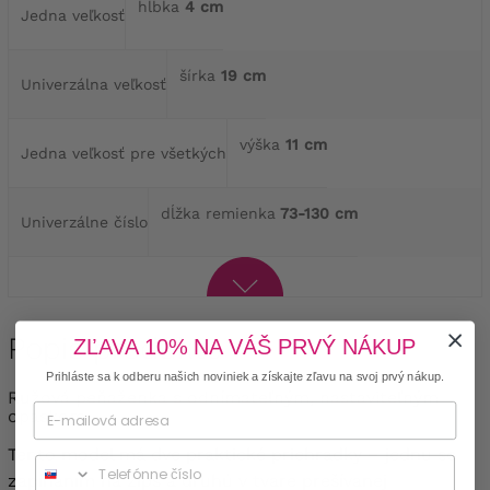
hĺbka
4 cm
Jedna veľkosť
šírka
19 cm
Univerzálna veľkosť
výška
11 cm
Jedna veľkosť pre všetkých
dĺžka remienka
73-130 cm
Univerzálne číslo
Popis produktu
ZĽAVA 10% NA VÁŠ PRVÝ NÁKUP
Prihláste sa k odberu našich noviniek a získajte zľavu na svoj prvý nákup.
Ružová peňaženka s odnímateľným, nastaviteľným
opaskom
Tento model má dve praktické priehradky – jednu so
Phone
zapínaním na zips a druhú v tvare prešívanej