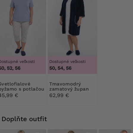
Dostupné veľkosti
Dostupné veľkosti
50, 52, 56
50, 54, 56
fialové
Tmavomodrý
pyžamo s potlačou
zamatový župan
45,99 €
62,99 €
Doplňte outfit