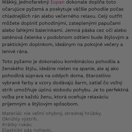
Mäkký, jednofarebný
župan
dokonale dopĺňa toto
očarujúce pyžamá a poskytuje väčšie pohodlie počas
chladnejších rán alebo večerného relaxu. Celý outfit
môžete doplniť pohodlnými, zateplenými papučami
alebo ľahkými balerínkami. Jemná páska cez oči alebo
saténová čelenka v podobnom odtieni bude štýlovým a
praktickým doplnkom, ideálnym na pokojné večery a
lenivé rána.
Toto pyžamo je dokonalou kombináciou pohodlia a
ženského štýlu, ideálne nielen na spanie, ale aj ako
pohodlná súprava na oddych doma. Starostlivo
vybrané farby a vzory dodávajú šarm, zatiaľ čo voľný
strih umožňuje úplnú slobodu pohybu. Je to perfektná
voľba pre každú ženu, ktorá oceňuje relaxáciu
príjemným a štýlovým spôsobom.
Materiál: nie veľmi ohybný, strednej hrúbky.
Okrúhly výstrih.
Krátky rukáv.
Elastický pás nohavíc.