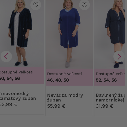
Dostupné veľkosti
Dostupné veľkosti
Dostupné veľkos
50, 54, 56
46, 48, 50
52, 54, 56
modrý
Nevädza modrý
Bavlnený župan v
zamatový župan
župan
námorníckej
62,99 €
modrej farbe
55,99 €
31,99 €