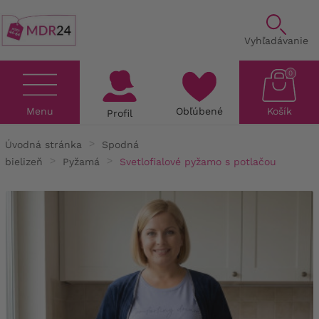
Vyhľadávanie
0
Menu
Obľúbené
Košík
Profil
Úvodná stránka
Spodná
bielizeň
Pyžamá
Svetlofialové pyžamo s potlačou