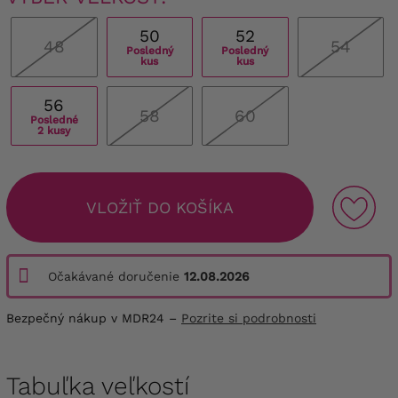
50
52
48
54
Posledný
Posledný
kus
kus
56
58
60
Posledné
2 kusy
VLOŽIŤ DO KOŠÍKA
Očakávané doručenie
12.08.2026
Bezpečný nákup v MDR24 –
Pozrite si podrobnosti
Tabuľka veľkostí