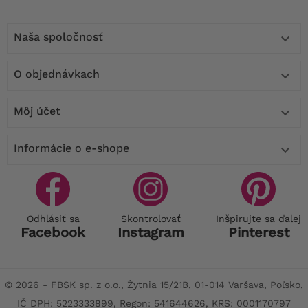
Naša spoločnosť

O objednávkach

Môj účet

Informácie o e-shope

Odhlásiť sa
Skontrolovať
Inšpirujte sa ďalej
Facebook
Instagram
Pinterest
© 2026 - FBSK sp. z o.o., Żytnia 15/21B, 01-014 Varšava, Poľsko,
IČ DPH: 5223333899, Regon: 541644626, KRS: 0001170797