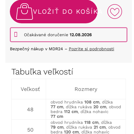
VLOŽIŤ DO KOŠÍKA
Očakávané doručenie
12.08.2026
Bezpečný nákup v MDR24 –
Pozrite si podrobnosti
Tabuľka veľkostí
Veľkosť
Rozmery
obvod hrudníka
108 cm
, dĺžka
77 cm
, dĺžka rukáva
20 cm
, obvod
48
bedra
112 cm
, dĺžka nohavíc
77 cm
obvod hrudníka
118 cm
, dĺžka
79 cm
, dĺžka rukáva
21 cm
, obvod
50
bedra
120 cm
, dĺžka nohavíc