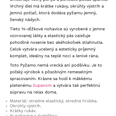
Vrchný diel má krátke rukávy, okrúhly výstrih a
jemnú potlač, ktorá dodáva pyžamu jemný,
ženský nádych.
Tieto ¾-dĺžkové nohavice sú vyrobené z jemne
vzorovanej látky a elastický pás zaisťuje
pohodlné nosenie bez akéhokoľvek stiahnutia.
Celok vytvára ucelený a esteticky príjemný
komplet, ideálny na teplé noci a lenivé rána.
Toto Pyžamo nemá vrecká ani podšívku. Je to
poľský výrobok s pôsobivým remeselným
spracovaním. Krásne sa hodí k mäkkému
pletenému
županom
a vytvára tak perfektnú
súpravu na relax doma.
Materiál: stredne elastický, stredná hrúbka.
Okrúhly výstrih.
Krátky rukáv.
¾ nohavice s gumičkou.