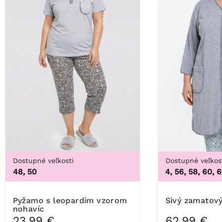
Dostupné veľkosti
Dostupné veľkos
48, 50
50, 52, 54, 56, 58, 60, 62,
pyžamo s leopardím vzorom
Sivý zamatov
nohavíc
23,99 €
62,99 €