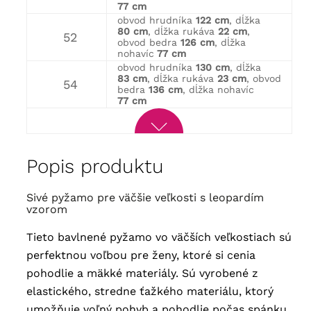
77 cm
obvod hrudníka
122 cm
, dĺžka
80 cm
, dĺžka rukáva
22 cm
,
52
obvod bedra
126 cm
, dĺžka
nohavíc
77 cm
obvod hrudníka
130 cm
, dĺžka
83 cm
, dĺžka rukáva
23 cm
, obvod
54
bedra
136 cm
, dĺžka nohavíc
77 cm
Popis produktu
Sivé pyžamo pre väčšie veľkosti s leopardím
vzorom
Tieto bavlnené pyžamo vo väčších veľkostiach sú
perfektnou voľbou pre ženy, ktoré si cenia
pohodlie a mäkké materiály. Sú vyrobené z
elastického, stredne ťažkého materiálu, ktorý
umožňuje voľný pohyb a pohodlie počas spánku.