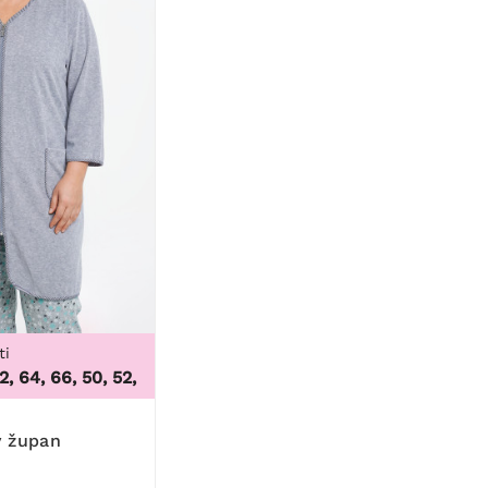
ti
 64, 66
,
50, 52, 54, 56, 58, 60, 62, 64, 66
ý župan