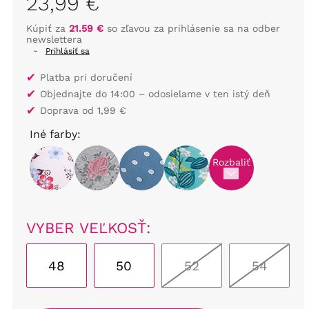
23,99 €
Kúpiť za
21.59 €
so zľavou za prihlásenie sa na odber
newslettera
-
Prihlásiť sa
✔
Platba pri doručení
✔
Objednajte do 14:00 – odosielame v ten istý deň
✔
Doprava od 1,99 €
Iné farby:
Rozbaliť
VYBER VEĽKOSŤ:
48
50
52
54