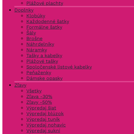
Plážové plachty
Doplnky
Klobúky
Každodenné šatky
Formálne šatky
Šály
Brošne
Náhrdelníky
Náramky
Tašky a kabelky
Plážové tašky
Spoločenské listové kabelky
Peňaženky
Dámske opasky
Zľavy
Všetky
Zľava -30%
Zľavy -50%
Výpredaj šiat
Výpredaj blúzok
Výpredaj tuník
Výpredaj nohavíc
Výpredaj sukní