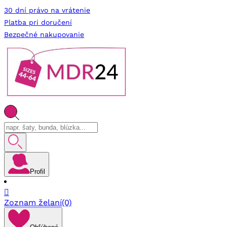
30 dní právo na vrátenie
Platba pri doručení
Bezpečné nakupovanie
Profil

Zoznam želaní
(0)