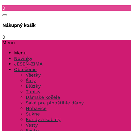
0
Nákupný košík
0
Menu
Menu
Novinky
JESEŇ-ZIMA
Oblečenie
Všetky
Šaty
Blúzky
Tuniky
Dámske košele
Saká pre plnoštíhle dámy
Nohavice
Sukne
Bundy a kabáty
Vesty
Svetre