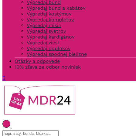
Výpredaj búnd
Výpredaj búnd a kabátov
Výpredaj kostýmov
Výpredaj kompletov
Výpredaj mikín
Výpredaj svetrov
Výpredaj kardigánov
Výpredaj viest
Výpredaj doplnkov
Výpredaj spodnej bielizne
Otázky a odpovede
10% zľava za odber noviniek
