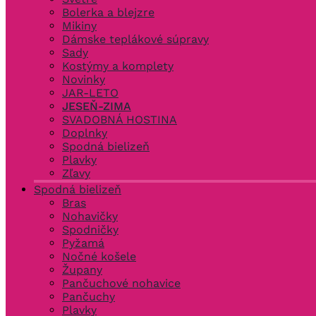
Bolerka a blejzre
Mikiny
Dámske teplákové súpravy
Sady
Kostýmy a komplety
Novinky
JAR-LETO
JESEŇ-ZIMA
SVADOBNÁ HOSTINA
Doplnky
Spodná bielizeň
Plavky
Zľavy
Spodná bielizeň
Bras
Nohavičky
Spodničky
Pyžamá
Nočné košele
Župany
Pančuchové nohavice
Pančuchy
Plavky