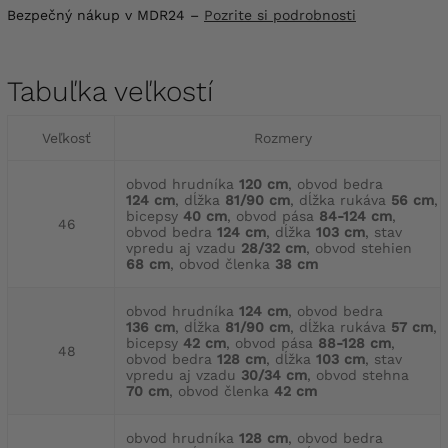
Bezpečný nákup v MDR24 –
Pozrite si podrobnosti
Tabuľka veľkostí
Veľkosť
Rozmery
obvod hrudníka
120 cm
, obvod bedra
124 cm
, dĺžka
81/90 cm
, dĺžka rukáva
56 cm
,
bicepsy
40 cm
, obvod pása
84-124 cm
,
46
obvod bedra
124 cm
, dĺžka
103 cm
, stav
vpredu aj vzadu
28/32 cm
, obvod stehien
68 cm
, obvod členka
38 cm
obvod hrudníka
124 cm
, obvod bedra
136 cm
, dĺžka
81/90 cm
, dĺžka rukáva
57 cm
,
bicepsy
42 cm
, obvod pása
88-128 cm
,
48
obvod bedra
128 cm
, dĺžka
103 cm
, stav
vpredu aj vzadu
30/34 cm
, obvod stehna
70 cm
, obvod členka
42 cm
obvod hrudníka
128 cm
, obvod bedra