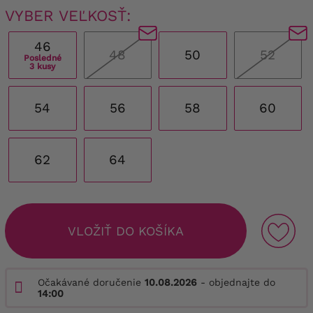
VYBER VEĽKOSŤ:
46
48
50
52
Posledné
3 kusy
54
56
58
60
62
64
VLOŽIŤ DO KOŠÍKA
Očakávané doručenie
10.08.2026
- objednajte do
14:00