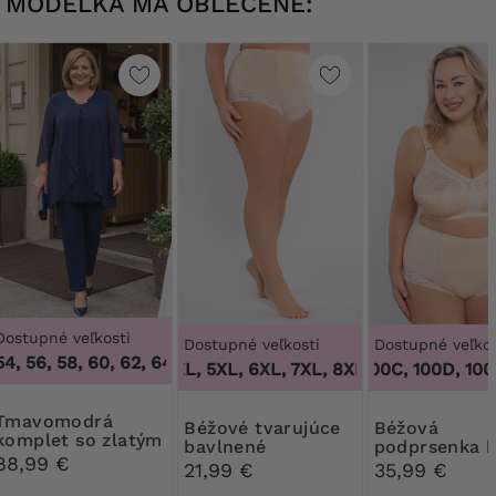
MODELKA MÁ OBLEČENÉ:
Dostupné veľkosti
Dostupné veľkosti
Dostupné veľkos
, 56, 58, 60, 62, 64
,
46, 50, 54, 56, 58, 60, 62, 64
3XL, 4XL, 5XL, 6XL, 7XL, 8XL, 9XL
100B, 100C, 100D, 100DD,
,
3XL, 4XL, 
modrá
Béžové tvarujúce
Béžová
komplet so zlatým
bavlnené
podprsenka 
výstrihom
88,99 €
nohavičky s čipkou
kostic
21,99 €
35,99 €