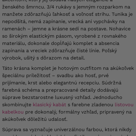
obvod stehien
80 cm
, obvod členka
48 cm
ženského šmrncu. 3/4 rukávy s jemným rozparkom na
manžete zdôrazňujú ľahkosť a voľnosť strihu. Tunika je
obvod hrudníka
148 cm
, obvod bedra
160 cm
, dĺžka
90/98 cm
, dĺžka rukáva
nepodšitá, nemá zapínanie, vrecká ani vypchávky na
58 cm
, bicepsy
54 cm
, obvod pása
58
ramenách – jemne a krásne sedí na postave. Nohavice
98-150 cm
, obvod bedra
150 cm
, dĺžka
103 cm
, stav vpredu a vzadu
33/38 cm
,
so širokým elastickým pásom, vyrobené z rovnakého
obvod stehna
82 cm
, obvod členka
48 cm
materiálu, dokonale dopĺňajú komplet a absencia
zapínania a vreciek zdôrazňuje čisté línie. Poľský
obvod hrudníka
152 cm
, obvod bedra
výrobok, ušitý s dôrazom na detail.
164 cm
, dĺžka
92/100 cm
, dĺžka rukáva
58 cm
, bicepsy
56 cm
, obvod pása
60
Táto krásna komplet je hotovým outfitom na akúkoľvek
100-154 cm
, obvod bedra
154 cm
, dĺžka
103 cm
, stav vpredu aj vzadu
34/38 cm
,
špeciálnu príležitosť – svadbu ako hosť, prvé
obvod stehien
84 cm
, obvod členka
48 cm
prijímanie, krst alebo elegantnú recepciu. Súdržná
farebná schéma a prepracované detaily dodávajú
obvod hrudníka
156 cm
, obvod bedra
súprave bezstarostne luxusný vzhľad. Jednoducho
168 cm
, dĺžka
92/101 cm
, dĺžka rukáva
58 cm
, bicepsy
58 cm
, obvod pása
skombinujte
klasický kabát
s farebne zladenou
listovou
62
108-158 cm
, obvod bedra
158 cm
, dĺžka
kabelkou
pre dokonalý, formálny vzhľad, pripravený na
103 cm
, stav vpredu aj vzadu
35/40 cm
,
obvod stehien
88 cm
, obvod členka
50 cm
akúkoľvek dôležitú udalosť.
Súprava sa vyznačuje univerzálnou farbou, ktorá nikdy
obvod hrudníka
160 cm
, obvod bedra
172 cm
, dĺžka
94/103 cm
, dĺžka rukáva