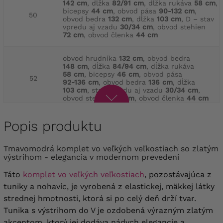
142 cm
, dĺžka
82/91 cm
, dĺžka rukáva
58 cm
,
bicepsy
44 cm
, obvod pása
90-132 cm
,
50
obvod bedra
132 cm
, dĺžka
103 cm
, D – stav
vpredu aj vzadu
30/34 cm
, obvod stehien
72 cm
, obvod členka
44 cm
obvod hrudníka
132 cm
, obvod bedra
148 cm
, dĺžka
84/94 cm
, dĺžka rukáva
58 cm
, bicepsy
46 cm
, obvod pása
52
92-136 cm
, obvod bedra
136 cm
, dĺžka
103 cm
, stav vpredu aj vzadu
30/34 cm
,
obvod stehien
76 cm
, obvod členka
44 cm
obvod hrudníka
140 cm
, obvod bedra
Popis produktu
152 cm
, dĺžka
85/94 cm
, dĺžka rukáva
58 cm
,
bicepsy
48 cm
, obvod pása
94-142 cm
,
54
obvod bedra
142 cm
, dĺžka
103 cm
, stav
Tmavomodrá komplet vo veľkých veľkostiach so zlatým
vpredu aj vzadu
30/34 cm
, obvod stehna
výstrihom - elegancia v modernom prevedení
78 cm
, obvod členka
46 cm
Táto
komplet vo veľkých veľkostiach
, pozostávajúca z
obvod hrudníka
144 cm
, obvod bedra
tuniky a nohavíc, je vyrobená z elastickej, mäkkej látky
156 cm
, dĺžka
88/98 cm
, dĺžka rukáva
strednej hmotnosti, ktorá si po celý deň drží tvar.
58 cm
, bicepsy
50 cm
, obvod pása
56
96-146 cm
, obvod bedra
146 cm
, dĺžka
Tunika s výstrihom do V je ozdobená výrazným zlatým
103 cm
, stav vpredu aj vzadu
32/36 cm
,
akcentom, ktorý jej dodáva nádych elegancie a