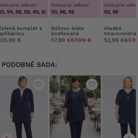
Dostupné veľkosti
Dostupné veľkosti
Dostupné veľkos
, 54, 56, 58, 60, 62, 64
50, 56, 58
,
48, 50, 52, 54, 56, 58, 60, 62, 64
52, 56
komplet s
Béžovo-biele
Hladká
aplikáciou
bodkované
tmavomodrá
komplet s
komplet
105,99 €
57,99 €
67,99 €
53,99 €
67,9
nohavicami
PODOBNÉ SADA: