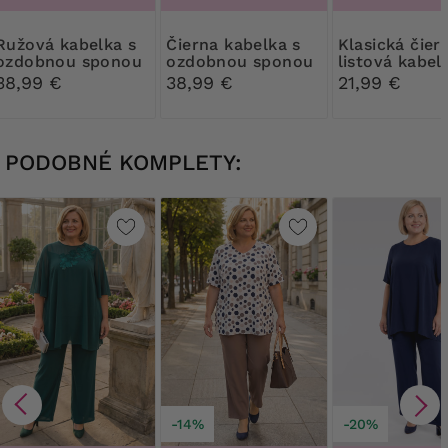
kabelka s
Čierna kabelka s
Klasická čierna
ozdobnou sponou
ozdobnou sponou
listová kabel
38,99 €
38,99 €
21,99 €
PODOBNÉ KOMPLETY:
-14%
-20%