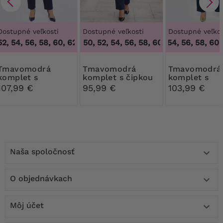
Dostupné veľkosti
Dostupné veľkosti
Dostupné veľkos
, 54, 56, 58, 60, 62, 64
46, 48, 50, 52, 54, 56, 58, 60, 62, 64
,
48, 50, 52, 54, 56, 58, 60, 62, 64
50, 52, 54, 56, 58, 60, 
,
46, 48, 5
modrá
Tmavomodrá
Tmavomodrá
komplet s
komplet s čipkou
komplet s
gombíkom
náhrdelníko
107,99 €
95,99 €
103,99 €
Naša spoločnosť

O objednávkach

Môj účet
