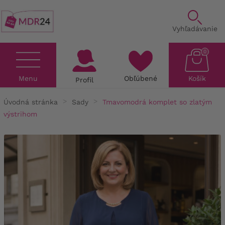
Vyhľadávanie
0
Menu
Obľúbené
Košík
Profil
Úvodná stránka
Sady
Tmavomodrá komplet so zlatým
výstrihom