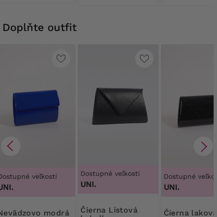
Doplňte outfit
Dostupné veľkosti
Dostupné veľkosti
Dostupné veľkos
UNI.
UNI.
UNI.
Čierna Listová
ovo modrá
Čierna lakovaná