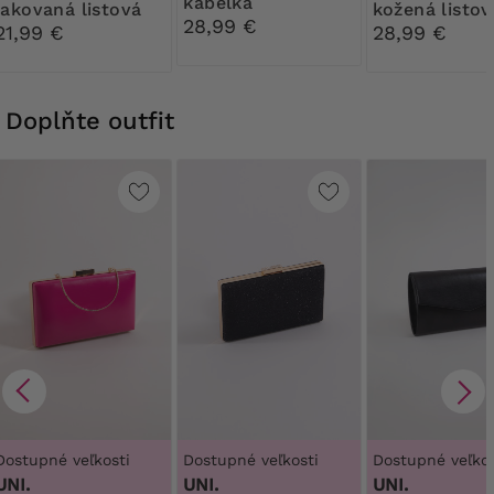
kabelka
lakovaná listová
kožená listov
28,99 €
kabelka
kabelka
21,99 €
28,99 €
Doplňte outfit
Dostupné veľkosti
Dostupné veľkosti
Dostupné veľkos
UNI.
UNI.
UNI.