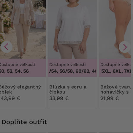
Dostupné veľkosti
Dostupné veľkosti
Dostupné veľkos
50, 52, 54, 56
48/50, 52/54, 56/58, 60/62
3XL, 4XL, 5XL, 6XL, 7XL,
,
48/50, 52/54, 56/5
100
elegantný
Blúzka s ecru a
Béžové tvarujúce
oblek
čipkou
nohavičky s
kvetinovou č
143,99 €
33,99 €
21,99 €
Doplňte outfit