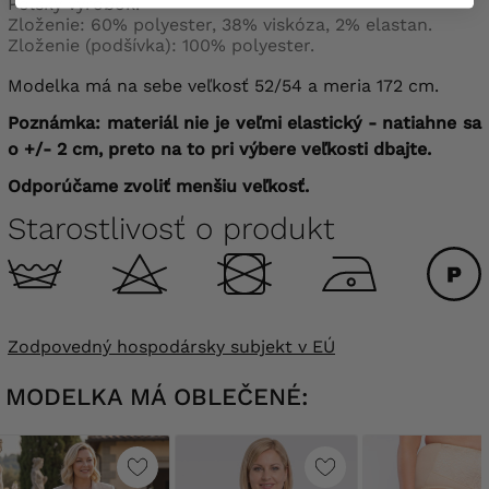
Poľský výrobok.
Zloženie: 60% polyester, 38% viskóza, 2% elastan.
Zloženie (podšívka): 100% polyester.
Modelka má na sebe veľkosť 52/54 a meria 172 cm.
Poznámka: materiál nie je veľmi elastický - natiahne sa
o +/- 2 cm, preto na to pri výbere veľkosti dbajte.
Odporúčame zvoliť menšiu veľkosť.
Starostlivosť o produkt
Zodpovedný hospodársky subjekt v EÚ
MODELKA MÁ OBLEČENÉ: