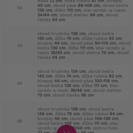
dĺžka
72 cm
, dĺžka rukáva
61 cm
, bicepsy
40 cm
, obvod pása
88-108 cm
, obvod bedra
50
126 cm
, dĺžka
110 cm
, stav vpredu aj vzadu
34/44 cm
, obvod stehien
66 cm
, obvod
členka
54 cm
obvod hrudníka
128 cm
, obvod bedra
130 cm
, dĺžka
74 cm
, dĺžka rukáva
62 cm
,
bicepsy
44 cm
, obvod pása
94-114 cm
, obvod
52
bedra
130 cm
, dĺžka
111 cm
, stav vpredu aj
vzadu
35/45 cm
, obvod stehna
70 cm
, obvod
členka
54 cm
obvod hrudníka
134 cm
, obvod bedra
142 cm
, dĺžka
74 cm
, dĺžka rukáva
62 cm
,
bicepsy
44 cm
, obvod pása
100-118 cm
,
54
obvod bedra
138 cm
, dĺžka
111 cm
, Stav
vpredu a vzadu
36/46 cm
, obvod stehien
72 cm
, obvod členka
56 cm
obvod hrudníka
138 cm
, obvod bedra
146 cm
, dĺžka
76 cm
, dĺžka rukáva
64 cm
,
bicepsy
46 cm
, obvod pása
108-126 cm
,
56
obvod bedra
140 cm
, dĺžka
111 cm
, stav
vpredu aj vzadu
37/48 cm
, stehno hore
72 cm
, obvod členka
56 cm