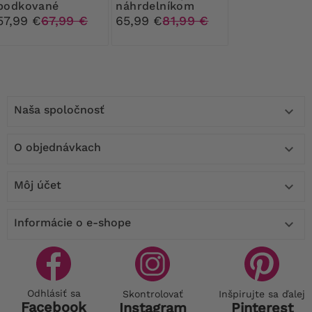
bodkované
náhrdelníkom
komplet s
57,99 €
67,99 €
65,99 €
81,99 €
nohavicami
Naša spoločnosť

O objednávkach

Môj účet

Informácie o e-shope

Odhlásiť sa
Skontrolovať
Inšpirujte sa ďalej
Facebook
Instagram
Pinterest