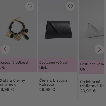
Dostupné veľkosti
Dostupné veľkosti
Dostupné veľkos
UNI.
UNI.
UNI.
a čierny
Čierna Listová
Strieborná
náramok
kabelka
trblietavá lis
16,99 €
28,99 €
kabelka
28,99 €