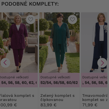
PODOBNÉ KOMPLETY:
Dostupné veľkosti
Dostupné veľkosti
Dostupné veľkos
54, 56, 58, 60, 62, 64
,
48, 50, 52, 54, 56, 58, 60, 62, 64
52/54, 56/58, 60/62
48, 50, 52, 54, 56, 58, 60
komplet s
Zelený komplet s
Tmavomodrá
kravatou
čipkovanou
komplet so z
kardigánom
ružou
100,99 €
83,99 €
71,99 €