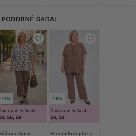
PODOBNÉ SADA:
-14%
-19%
Dostupné veľkosti
Dostupné veľkosti
50, 56, 58
50, 52
o-biele
Hnedá komplet s