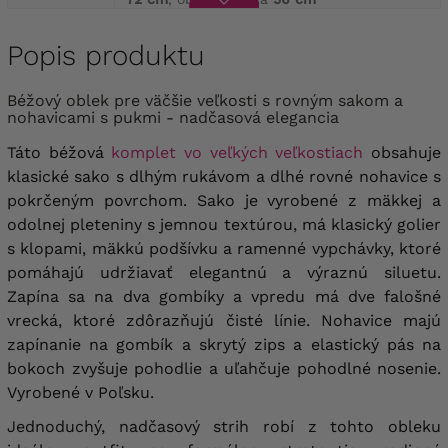
Popis produktu
Béžový oblek pre väčšie veľkosti s rovným sakom a
nohavicami s pukmi - nadčasová elegancia
Táto béžová
komplet vo veľkých veľkostiach
obsahuje
klasické sako s dlhým rukávom a dlhé rovné nohavice s
pokrčeným povrchom.
Sako je vyrobené z mäkkej a
odolnej pleteniny s jemnou textúrou, má klasický golier
s klopami, mäkkú podšívku a ramenné vypchávky, ktoré
pomáhajú udržiavať elegantnú a výraznú siluetu.
Zapína sa na dva gombíky a vpredu má dve falošné
vrecká, ktoré zdôrazňujú čisté línie. Nohavice majú
zapínanie na gombík a skrytý zips a elastický pás na
bokoch zvyšuje pohodlie a uľahčuje pohodlné nosenie.
Vyrobené v Poľsku.
Jednoduchý, nadčasový strih robí z tohto obleku