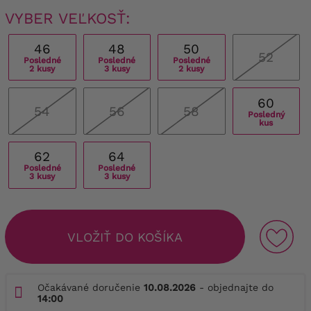
VYBER VEĽKOSŤ:
46
48
50
52
Posledné
Posledné
Posledné
2 kusy
3 kusy
2 kusy
60
54
56
58
Posledný
kus
62
64
Posledné
Posledné
3 kusy
3 kusy
VLOŽIŤ DO KOŠÍKA
Očakávané doručenie
10.08.2026
- objednajte do
14:00