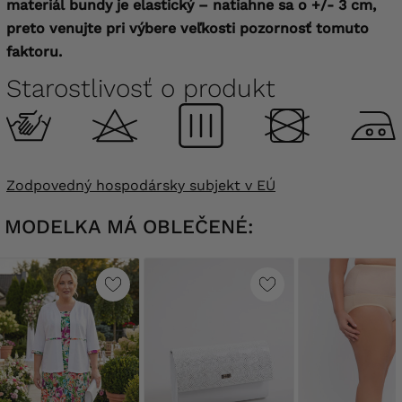
materiál bundy je elastický – natiahne sa o +/- 3 cm,
preto venujte pri výbere veľkosti pozornosť tomuto
faktoru.
Starostlivosť o produkt
Zodpovedný hospodársky subjekt v EÚ
MODELKA MÁ OBLEČENÉ: