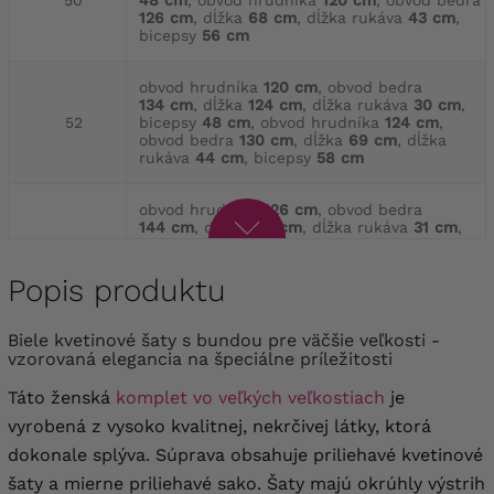
50
48 cm
, obvod hrudníka
120 cm
, obvod bedra
126 cm
, dĺžka
68 cm
, dĺžka rukáva
43 cm
,
bicepsy
56 cm
obvod hrudníka
120 cm
, obvod bedra
134 cm
, dĺžka
124 cm
, dĺžka rukáva
30 cm
,
52
bicepsy
48 cm
, obvod hrudníka
124 cm
,
obvod bedra
130 cm
, dĺžka
69 cm
, dĺžka
rukáva
44 cm
, bicepsy
58 cm
obvod hrudníka
126 cm
, obvod bedra
144 cm
, dĺžka
127 cm
, dĺžka rukáva
31 cm
,
54
bicepsy
50 cm
, obvod hrudníka
128 cm
,
obvod bedra
134 cm
, dĺžka
70 cm
, dĺžka
rukáva
44 cm
, bicepsy
58 cm
Popis produktu
obvod hrudníka
132 cm
, obvod bedra
Biele kvetinové šaty s bundou pre väčšie veľkosti -
148 cm
, dĺžka
127 cm
, dĺžka rukáva
33 cm
,
vzorovaná elegancia na špeciálne príležitosti
56
bicepsy
52 cm
, obvod hrudníka
136 cm
,
obvod bedra
140 cm
, dĺžka
71 cm
, dĺžka
Táto ženská
komplet vo veľkých veľkostiach
je
rukáva
45 cm
, bicepsy
62 cm
vyrobená z vysoko kvalitnej, nekrčivej látky, ktorá
dokonale splýva. Súprava obsahuje priliehavé kvetinové
obvod hrudníka
136 cm
, obvod bedra
152 cm
,
dĺžka
130 cm
, dĺžka rukáva
33 cm
, Bicepsy
šaty a mierne priliehavé sako. Šaty majú okrúhly výstrih
58
55 cm
, obvod hrudníka
140 cm
, obvod bedra