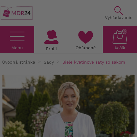
Vyhľadávanie
0
Menu
Obľúbené
Košík
Profil
Úvodná stránka
Sady
Biele kvetinové šaty so sakom