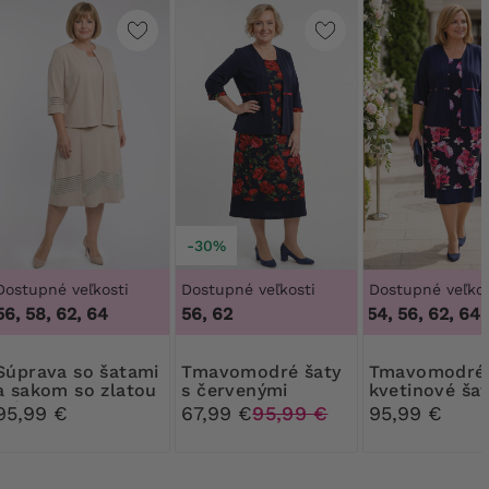
-30%
Dostupné veľkosti
Dostupné veľkosti
Dostupné veľkos
56, 58, 62, 64
56, 62
46, 48, 50, 54, 56, 62, 64
,
4
so šatami
Tmavomodré šaty
Tmavomodré
a sakom so zlatou
s červenými
kvetinové šat
niťou
kvetmi a sakom
sakom
95,99 €
67,99 €
95,99 €
95,99 €