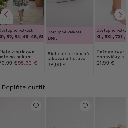
-20%
Dostupné veľkosti
Dostupné veľkos
Dostupné veľkosti
0, 62, 64
,
46, 48, 50, 60, 62, 64
3XL, 4XL, 5XL, 6XL, 7XL, 8
100B,
UNI.
kvetinové
Béžové tvarujúce
Biela a strieborná
šaty so sakom
nohavičky s
lakovaná listová
vysokým pás
76,99 €
95,99 €
21,99 €
kabelka
38,99 €
Doplňte outfit