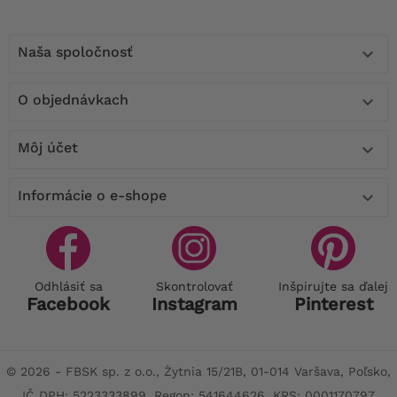
Naša spoločnosť

O objednávkach

Môj účet

Informácie o e-shope

Odhlásiť sa
Skontrolovať
Inšpirujte sa ďalej
Facebook
Instagram
Pinterest
© 2026 - FBSK sp. z o.o., Żytnia 15/21B, 01-014 Varšava, Poľsko,
IČ DPH: 5223333899, Regon: 541644626, KRS: 0001170797