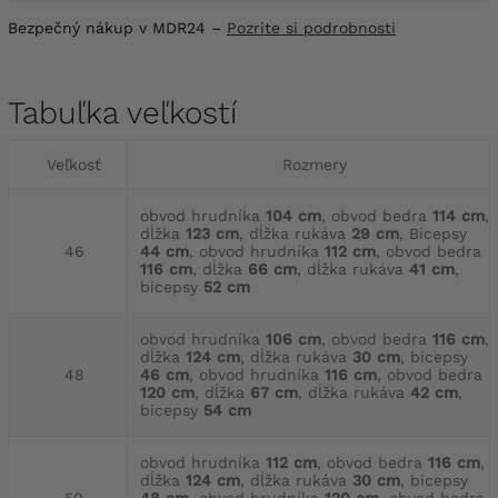
Bezpečný nákup v MDR24 –
Pozrite si podrobnosti
Tabuľka veľkostí
Veľkosť
Rozmery
obvod hrudníka
104 cm
, obvod bedra
114 cm
,
dĺžka
123 cm
, dĺžka rukáva
29 cm
, Bicepsy
46
44 cm
, obvod hrudníka
112 cm
, obvod bedra
116 cm
, dĺžka
66 cm
, dĺžka rukáva
41 cm
,
bicepsy
52 cm
obvod hrudníka
106 cm
, obvod bedra
116 cm
,
dĺžka
124 cm
, dĺžka rukáva
30 cm
, bicepsy
48
46 cm
, obvod hrudníka
116 cm
, obvod bedra
120 cm
, dĺžka
67 cm
, dĺžka rukáva
42 cm
,
bicepsy
54 cm
obvod hrudníka
112 cm
, obvod bedra
116 cm
,
dĺžka
124 cm
, dĺžka rukáva
30 cm
, bicepsy