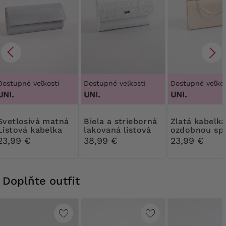
Dostupné veľkosti
Dostupné veľkosti
Dostupné veľkos
UNI.
UNI.
UNI.
ivá matná
Biela a strieborná
Zlatá kabelka s
Listová kabelka
lakovaná listová
ozdobnou sp
kabelka
23,99 €
38,99 €
23,99 €
Doplňte outfit