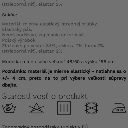
(strieborná niť), elastan 2%
Sukňa:
Materiál: mierne elastický, strednej hrúbky.
Elastický pás.
Nemá podšívku, zapínanie ani vrecká.
Poľský výrobok.
Zloženie:
polyester 84%, viskóza 7%, lurex 7%
(strieborná niť), elastan 2%
Modelka má na sebe veľkosť 48/50 a výšku 168 cm.
Poznámka: materiál je mierne elastický - natiahne sa o
+/- 4 cm, preto na to pri výbere veľkosti súpravy
dbajte.
Starostlivosť o produkt
Zodpovedný hospodársky subjekt v EÚ