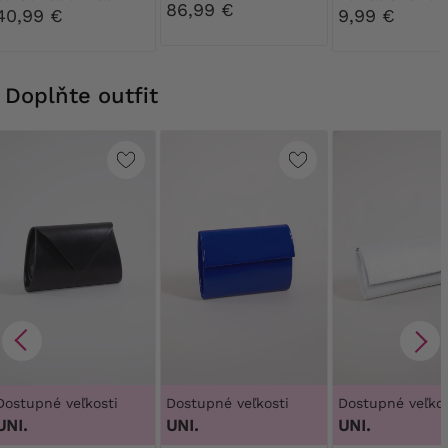
86,99 €
sponou
nohavice Rib
40,99 €
9,99 €
30 DEN
Doplňte outfit
Dostupné veľkosti
Dostupné veľkosti
Dostupné veľkos
UNI.
UNI.
UNI.