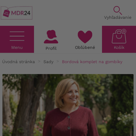
Vyhľadávanie
0
Menu
Obľúbené
Košík
Profil
Úvodná stránka
Sady
Bordová komplet na gombíky