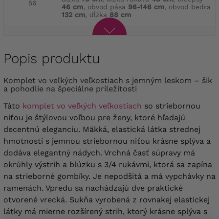
56
46 cm
, obvod pása
96-146 cm
, obvod bedra
132 cm
, dĺžka
88 cm
obvod hrudníka
136 cm
, obvod bedra
140 cm
, dĺžka
70 cm
, dĺžka rukáva
48 cm
,
58
bicepsy
48 cm
, obvod pása
100-150 cm
,
Popis produktu
obvod bedra
136 cm
, dĺžka
88 cm
komplet vo veľkých veľkostiach s jemným leskom – šik
obvod hrudníka
140 cm
, obvod bedra
a pohodlie na špeciálne príležitosti
144 cm
, dĺžka
71 cm
, dĺžka rukáva
49 cm
,
60
bicepsy
50 cm
, obvod pása
104-154 cm
,
Táto
komplet vo veľkých veľkostiach
so striebornou
obvod bedra
140 cm
, dĺžka
88 cm
niťou je štýlovou voľbou pre ženy, ktoré hľadajú
decentnú eleganciu.
Mäkká, elastická látka strednej
obvod hrudníka
144 cm
, obvod bedra
148 cm
, dĺžka
71 cm
, dĺžka rukáva
49 cm
,
hmotnosti s jemnou striebornou niťou krásne splýva a
62
bicepsy
50 cm
, obvod pása
108-158 cm
,
dodáva elegantný nádych. Vrchná časť súpravy má
obvod bedra
144 cm
, dĺžka
88 cm
okrúhly výstrih a blúzku s 3/4 rukávmi, ktorá sa zapína
na strieborné gombíky. Je nepodšitá a má vypchávky na
obvod hrudníka
148 cm
, obvod bedra
152 cm
, dĺžka
72 cm
, dĺžka rukáva
50 cm
,
ramenách. Vpredu sa nachádzajú dve praktické
64
bicepsy
52 cm
, obvod pása
110-160 cm
,
otvorené vrecká.
Sukňa vyrobená z rovnakej elastickej
obvod bedra
148 cm
, dĺžka
88 cm
látky má mierne rozšírený strih, ktorý krásne splýva s