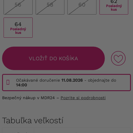
62
56
58
60
Posledný
kus
64
Posledný
kus
VLOŽIŤ DO KOŠÍKA
Očakávané doručenie
11.08.2026
- objednajte do
14:00
Bezpečný nákup v MDR24 –
Pozrite si podrobnosti
Tabuľka veľkostí