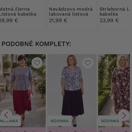
á čierna
Nevädzovo modrá
Strieborná Listová
Listová kabelka
lakovaná listová
kabelka
kabelka
28,99 €
21,99 €
23,99 €
PODOBNÉ KOMPLETY:
NOVINKA
NOVINKA
NOVINKA