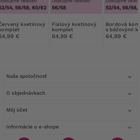
Dostupné veľkosti
Dostupné veľkosti
Dostupné veľkos
52/54, 56/58, 60/62
56/58
52/54, 56/58,
 kvetinový
Fialový kvetinový
Bordová komplet
komplet
komplet
s béžovými k
64,99 €
64,99 €
64,99 €
Naša spoločnosť

O objednávkach

Môj účet

Informácie o e-shope
