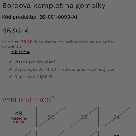
Bordová komplet na gombíky
Kód produktu:
26-001-0093-A1
86,99 €
Kúpiť za
78.29 €
so zľavou za prihlásenie sa na odber
newslettera
-
Prihlásiť sa
✔
Platba pri doručení
✔
Objednajte do 14:00 – odosielame v ten istý deň
✔
Doprava od 1,99 €
VYBER VEĽKOSŤ:
48
50
52
54
Posledné
2 kusy