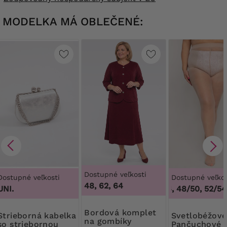
MODELKA MÁ OBLEČENÉ:
Dostupné veľkosti
Dostupné veľkosti
Dostupné veľkos
48, 62, 64
UNI.
44/46, 48/50, 52/54,
Bordová komplet
ná kabelka
Svetlobéžové
na gombíky
so striebornou
Pančuchové