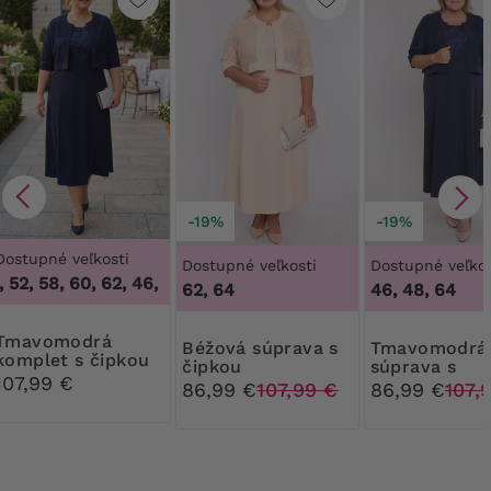
-19%
-19%
Dostupné veľkosti
Dostupné veľkosti
Dostupné veľkos
 52, 58, 60, 62
,
46, 50, 52, 58, 60, 62
62, 64
46, 48, 64
modrá
Béžová súprava s
Tmavomodrá
komplet s čipkou
čipkou
súprava s
107,99 €
čipkovaným
86,99 €
107,99 €
86,99 €
107,
bolerkom