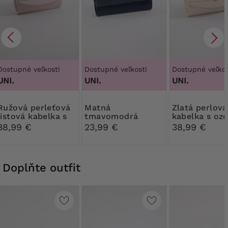
Dostupné veľkosti
Dostupné veľkosti
Dostupné veľkos
UNI.
UNI.
UNI.
perleťová
Matná
Zlatá perlová
listová kabelka s
tmavomodrá
kabelka s oz
ozdobou
Listová kabelka
38,99 €
23,99 €
38,99 €
Doplňte outfit