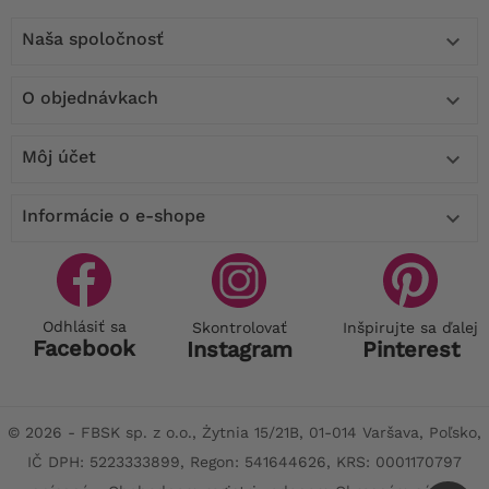
Naša spoločnosť

O objednávkach

Môj účet

Informácie o e-shope

Odhlásiť sa
Skontrolovať
Inšpirujte sa ďalej
Facebook
Instagram
Pinterest
© 2026 - FBSK sp. z o.o., Żytnia 15/21B, 01-014 Varšava, Poľsko,
IČ DPH: 5223333899, Regon: 541644626, KRS: 0001170797