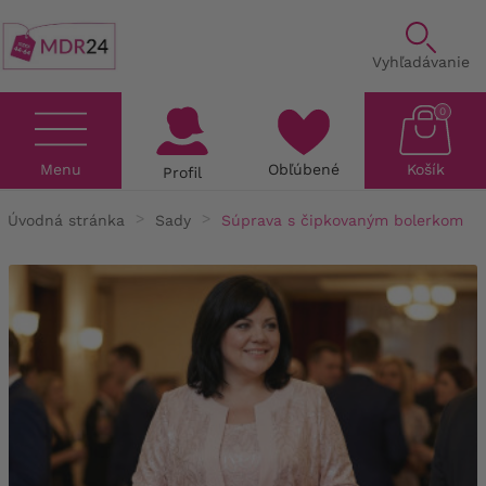
Vyhľadávanie
0
Menu
Obľúbené
Košík
Profil
Úvodná stránka
Sady
Súprava s čipkovaným bolerkom