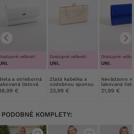
Dostupné veľkosti
Dostupné veľkosti
Dostupné veľkos
UNI.
UNI.
UNI.
 strieborná
Zlatá kabelka s
Nevädzovo modrá
lakovaná listová
ozdobnou sponou
lakovaná list
kabelka
kabelka
38,99 €
23,99 €
21,99 €
PODOBNÉ KOMPLETY: