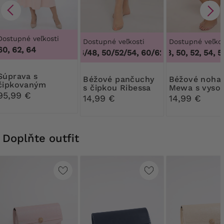
Dostupné veľkosti
Dostupné veľkosti
Dostupné veľkos
60, 62, 64
44/46/48, 50/52/54, 60/62
46, 48, 50, 52, 54, 56
,
44/46/48, 50/5
ava s
Béžové pančuchy
Béžové nohavičky
čipkovaným
s čipkou Ribessa
Mewa s vyso
bolerkom
95,99 €
pásom
14,99 €
14,99 €
Doplňte outfit