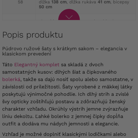
58
dĺžka
138 cm
, dĺžka rukáva
41 cm
, bicepsy
50 cm
obvod hrudníka
136 cm
, obvod bedra
60
160 cm
, dĺžka
139 cm
, dĺžka rukáva
41 cm
,
bicepsy
52 cm
Popis produktu
obvod hrudníka
140 cm
, obvod bedra
Púdrovo ružové šaty s krátkym sakom – elegancia v
62
164 cm
, dĺžka
140 cm
, dĺžka rukáva
42 cm
,
klasickom prevedení
bicepsy
54 cm
Táto
Elegantný komplet
sa skladá z dvoch
obvod hrudníka
146 cm
, obvod bedra
samostatných kusov: dlhých šiat a čipkovaného
64
168 cm
, dĺžka
142 cm
, dĺžka rukáva
44 cm
,
bolerká
, takže sa dajú nosiť spolu alebo samostatne, v
bicepsy
56 cm
závislosti od príležitosti. Šaty vyrobené z mäkkej látky
poskytujú výnimočné pohodlie. Ich dlhý strih a zvislé
švy opticky zoštíhľujú postavu a zdôrazňujú ženský
charakter vzhľadu. Okrúhly výstrih jemne zvýrazňuje
líniu dekoltu. Ľahké bolerko z jemnej čipky dopĺňa
outfit a dodáva mu nádych jemnosti a elegancie.
Vzhľad je možné doplniť klasickými lodičkami alebo