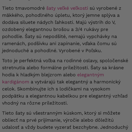
Tieto tmavomodré
šaty veľké veľkosti
sú vyrobené z
mäkkého, pohodlného úpletu, ktorý jemne splýva a
dodáva siluete nádych ľahkosti. Majú výstrih do V,
ozdobený elegantnou brošou a 3/4 rukávy pre
pohodlie. Šaty sú nepodšité, nemajú vypchávky na
ramenách, podšívku ani zapínanie, vďaka čomu sú
jednoduché a pohodlné. Vyrobené v Poľsku.
Toto je perfektná voľba na rodinné oslavy, spoločenské
stretnutia alebo formálne príležitosti. Šaty sa krásne
hodia k hladkým blejzrom alebo
elegantným
kardigánom
a vytvárajú tak elegantný a harmonický
celok. Skombinujte ich s lodičkami na vysokom
podpätku a elegantnou kabelkou pre elegantný vzhľad
vhodný na rôzne príležitosti.
Tieto šaty sú všestranným kúskom, ktorý si môžete
obliecť na prvé prijímanie, výročie alebo dôležitú
udalosť a vždy budete vyzerať bezchybne. Jednoduchý