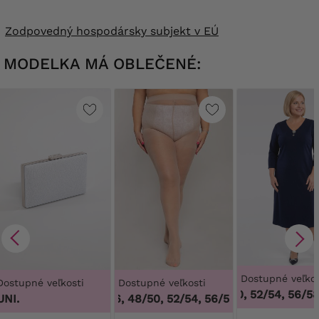
Zodpovedný hospodársky subjekt v EÚ
MODELKA MÁ OBLEČENÉ:
Dostupné veľkos
Dostupné veľkosti
Dostupné veľkosti
48/50, 52/54, 56/58,
UNI.
44/46, 48/50, 52/54, 56/58, 60/62
,
44/46, 