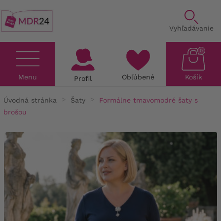
Vyhľadávanie
0
Menu
Obľúbené
Košík
Profil
Úvodná stránka
Šaty
Formálne tmavomodré šaty s
brošou