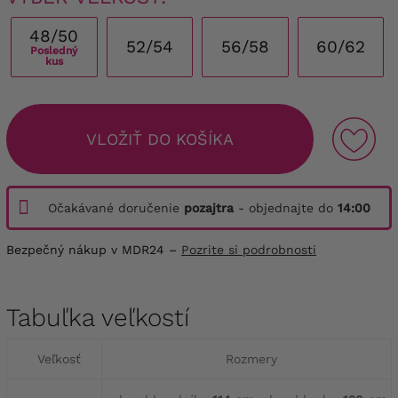
48/50
52/54
56/58
60/62
Posledný
kus
VLOŽIŤ DO KOŠÍKA
Očakávané doručenie
pozajtra
- objednajte do
14:00
Bezpečný nákup v MDR24 –
Pozrite si podrobnosti
Tabuľka veľkostí
Veľkosť
Rozmery