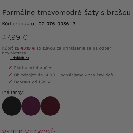
Formálne tmavomodré šaty s brošou
Kód produktu:
07-076-0036-17
47,99 €
Kúpiť za
43.19 €
so zľavou za prihlásenie sa na odber
newslettera
-
Prihlásiť sa
✔
Platba pri doručení
✔
Objednajte do 14:00 – odosielame v ten istý deň
✔
Doprava od 1,99 €
Iné farby:
VYBER VEĽKOSŤ: