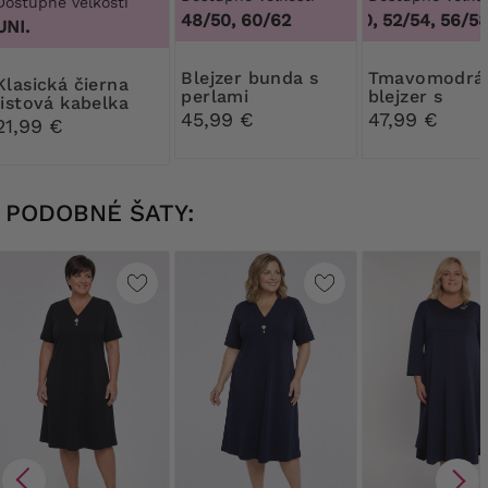
Dostupné veľkosti
48/50, 60/62
48/50, 52/54, 56/58,
UNI.
blejzer bunda s
Tmavomodrá
ká čierna
perlami
blejzer s
listová kabelka
ozdobnými
45,99 €
47,99 €
21,99 €
gombíkmi
PODOBNÉ ŠATY: