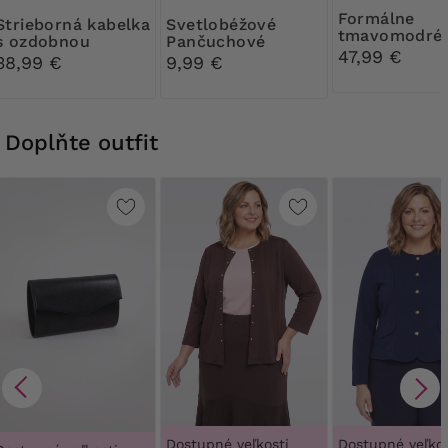
Formálne
ná kabelka
Svetlobéžové
tmavomodré 
s ozdobnou
Pančuchové
s brošou
47,99 €
sponou
nohavice Ribessa
38,99 €
9,99 €
30 DEN
Doplňte outfit
Dostupné veľkosti
Dostupné veľkos