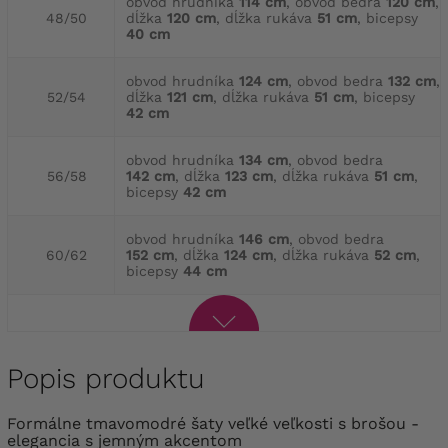
obvod hrudníka
114 cm
, obvod bedra
120 cm
,
48/50
dĺžka
120 cm
, dĺžka rukáva
51 cm
, bicepsy
40 cm
obvod hrudníka
124 cm
, obvod bedra
132 cm
,
52/54
dĺžka
121 cm
, dĺžka rukáva
51 cm
, bicepsy
42 cm
obvod hrudníka
134 cm
, obvod bedra
56/58
142 cm
, dĺžka
123 cm
, dĺžka rukáva
51 cm
,
bicepsy
42 cm
obvod hrudníka
146 cm
, obvod bedra
60/62
152 cm
, dĺžka
124 cm
, dĺžka rukáva
52 cm
,
bicepsy
44 cm
Popis produktu
Formálne tmavomodré šaty veľké veľkosti s brošou -
elegancia s jemným akcentom