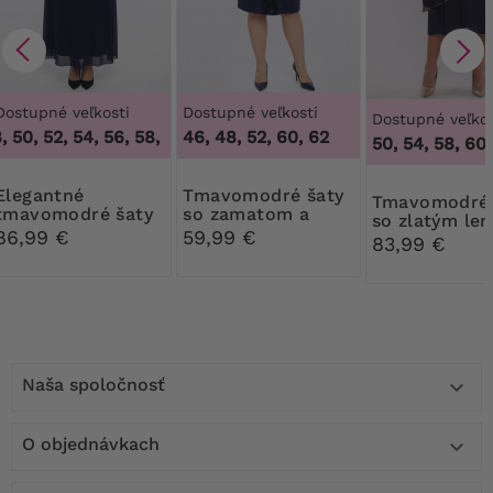
Dostupné veľkosti
Dostupné veľkosti
Dostupné veľkos
 50, 52, 54, 56, 58, 60, 62, 64
46, 48, 52, 60, 62
,
46, 48, 50, 52, 54, 56, 58, 60
50, 54, 58, 60,
antné
Tmavomodré šaty
Tmavomodré šaty
tmavomodré šaty
so zamatom a
so zlatým l
s ozdobou
flitrami
86,99 €
59,99 €
83,99 €
Naša spoločnosť

O objednávkach
