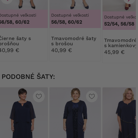
Dostupné veľkosti
Dostupné veľkosti
Dostupné veľkos
56/58, 60/62
56/58, 60/62
52/54, 56/58
e šaty s
Tmavomodré šaty
Tmavomodré šaty
brošňou
s brošou
s kamienkov
40,99 €
40,99 €
kvietkom
45,99 €
PODOBNÉ ŠATY: