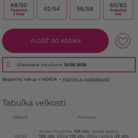
48/50
60/62
52/54
56/58
Posledné
Posledný
2 kusy
kus
VLOŽIŤ DO KOŠÍKA
Očakávané doručenie
13.08.2026
Bezpečný nákup v MDR24 –
Pozrite si podrobnosti
Tabuľka veľkostí
Veľkosť
Rozmery
obvod hrudníka
124 cm
, obvod bedra
48/50
150 cm
, dĺžka
113 cm
, dĺžka rukáva
42 cm
,