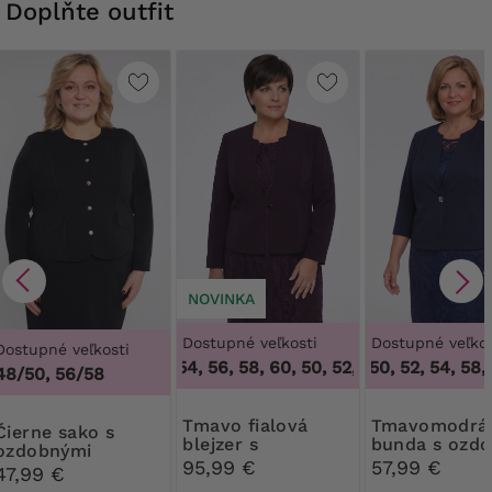
Doplňte outfit
NOVINKA
Dostupné veľkosti
Dostupné veľkos
Dostupné veľkosti
50, 52, 54, 56, 58, 60
,
50, 52, 54, 56, 58, 60
46, 48, 50, 52, 54, 58, 
48/50, 56/58
Tmavo fialová
Tmavomodrá
e sako s
blejzer s
bunda s ozd
ozdobnými
gombíkom
gombíkom
95,99 €
57,99 €
gombíkmi
47,99 €