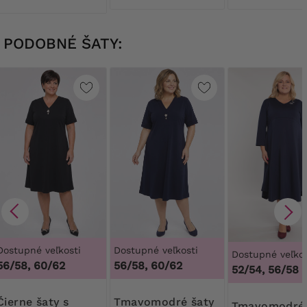
PODOBNÉ ŠATY:
Dostupné veľkosti
Dostupné veľkosti
Dostupné veľkos
56/58, 60/62
56/58, 60/62
52/54, 56/58
e šaty s
Tmavomodré šaty
Tmavomodré šaty