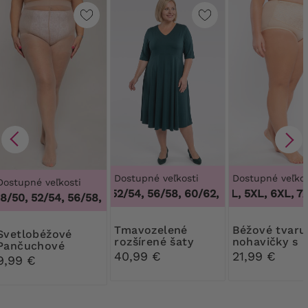
Dostupné veľkosti
Dostupné veľkos
Dostupné veľkosti
48/50, 52/54, 56/58, 60/62
3XL, 4XL, 5XL, 6XL, 7X
,
48/50, 52/54, 56
/50, 52/54, 56/58, 60/62
,
44/46, 48/50, 52/54, 56/58, 60/
Tmavozelené
Béžové tvarujúce
obéžové
rozšírené šaty
nohavičky s
Pančuchové
kvetinovou č
40,99 €
21,99 €
nohavice Ribessa
9,99 €
30 DEN