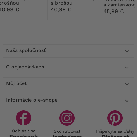
brošňou
s brošou
s kamienkov
40,99 €
40,99 €
kvietkom
45,99 €
Naša spoločnosť

O objednávkach

Môj účet

Informácie o e-shope

Odhlásiť sa
Skontrolovať
Inšpirujte sa ďalej