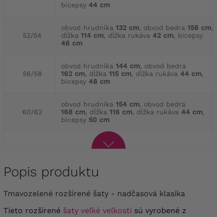
bicepsy
44 cm
obvod hrudníka
132 cm
, obvod bedra
156 cm
,
52/54
dĺžka
114 cm
, dĺžka rukáva
42 cm
, bicepsy
46 cm
obvod hrudníka
144 cm
, obvod bedra
56/58
162 cm
, dĺžka
115 cm
, dĺžka rukáva
44 cm
,
bicepsy
48 cm
obvod hrudníka
154 cm
, obvod bedra
60/62
168 cm
, dĺžka
116 cm
, dĺžka rukáva
44 cm
,
bicepsy
50 cm
Popis produktu
Tmavozelené rozšírené šaty - nadčasová klasika
Tieto rozšírené
šaty veľké veľkosti
sú vyrobené z