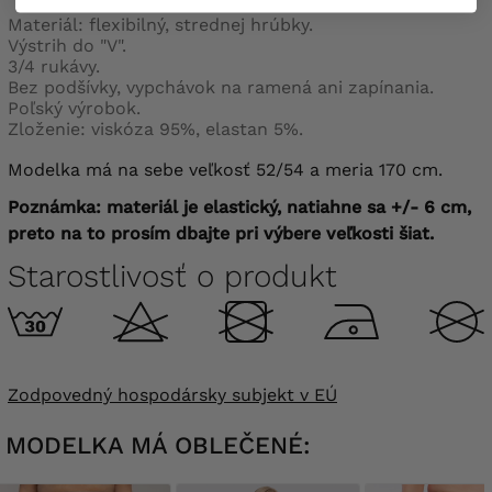
Materiál: flexibilný, strednej hrúbky.
Výstrih do "V".
3/4 rukávy.
Bez podšívky, vypchávok na ramená ani zapínania.
Poľský výrobok.
Zloženie: viskóza 95%, elastan 5%.
Modelka má na sebe veľkosť 52/54 a meria 170 cm.
Poznámka: materiál je elastický, natiahne sa +/- 6 cm,
preto na to prosím dbajte pri výbere veľkosti šiat.
Starostlivosť o produkt
Zodpovedný hospodársky subjekt v EÚ
MODELKA MÁ OBLEČENÉ: