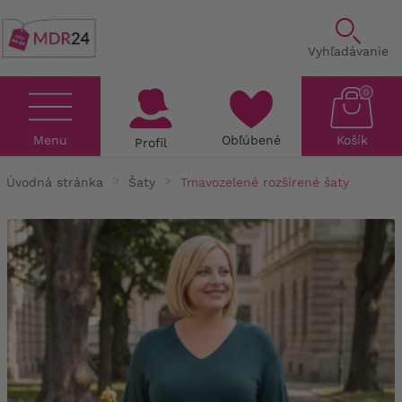
Vyhľadávanie
0
Menu
Obľúbené
Košík
Profil
Úvodná stránka
Šaty
Tmavozelené rozšírené šaty