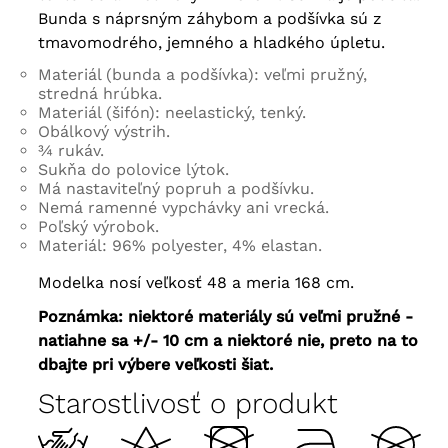
Bunda s náprsným záhybom a podšívka sú z
tmavomodrého, jemného a hladkého úpletu.
Materiál (bunda a podšívka): veľmi pružný,
stredná hrúbka.
Materiál (šifón): neelastický, tenký.
Obálkový výstrih.
¾ rukáv.
Sukňa do polovice lýtok.
Má nastaviteľný popruh a podšívku.
Nemá ramenné vypchávky ani vrecká.
Poľský výrobok.
Materiál: 96% polyester, 4% elastan.
Modelka nosí veľkosť 48 a meria 168 cm.
Poznámka: niektoré materiály sú veľmi pružné -
natiahne sa +/- 10 cm a niektoré nie, preto na to
dbajte pri výbere veľkosti šiat.
Starostlivosť o produkt