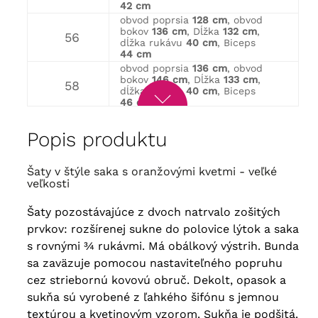
42 cm
obvod poprsia
128 cm
, obvod
bokov
136 cm
, Dĺžka
132 cm
,
56
dĺžka rukávu
40 cm
, Biceps
44 cm
obvod poprsia
136 cm
, obvod
bokov
146 cm
, Dĺžka
133 cm
,
58
dĺžka rukávu
40 cm
, Biceps
46 cm
obvod poprsia
142 cm
, obvod
bokov
150 cm
, Dĺžka
133 cm
,
60
Popis produktu
dĺžka rukávu
40 cm
, Biceps
46 cm
obvod poprsia
148 cm
, obvod
Šaty v štýle saka s oranžovými kvetmi - veľké
bokov
154 cm
, Dĺžka
135 cm
,
62
veľkosti
dĺžka rukávu
40 cm
, Biceps
48 cm
Šaty pozostávajúce z dvoch natrvalo zošitých
obvod poprsia
156 cm
, obvod
bokov
160 cm
, Dĺžka
135 cm
,
prvkov: rozšírenej sukne do polovice lýtok a saka
64
dĺžka rukávu
40 cm
, Biceps
s rovnými ¾ rukávmi. Má obálkový výstrih. Bunda
50 cm
sa zaväzuje pomocou nastaviteľného popruhu
cez striebornú kovovú obruč. Dekolt, opasok a
sukňa sú vyrobené z ľahkého šifónu s jemnou
textúrou a kvetinovým vzorom. Sukňa je podšitá.