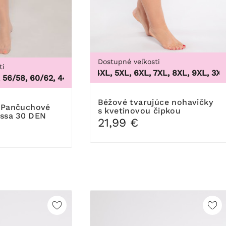
Dostupné veľkosti
ti
3XL, 4XL, 5XL, 6XL, 7XL, 8XL, 9XL
,
3XL, 4
6/58, 60/62
,
44/46, 48/50, 52/54, 56/58, 60/62
1
Béžové tvarujúce nohavičky
s kvetinovou čipkou
essa 30 DEN
21,99 €