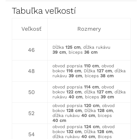
Tabuľka veľkostí
Veľkosť
Rozmery
Dĺžka
125 cm
, dĺžka rukávu
46
39 cm
, biceps
36 cm
obvod poprsia
110 cm
, obvod
48
bokov
116 cm
, Dĺžka
127 cm
, dĺžka
rukávu
39 cm
, biceps
38 cm
obvod poprsia
114 cm
, obvod
50
bokov
122 cm
, dĺžka
127 cm
, dĺžka
rukávu
40 cm
, biceps
39 cm
obvod poprsia
120 cm
, obvod
bokov
128 cm
, Dĺžka
128 cm
,
52
dĺžka rukávu
40 cm
, biceps
40 cm
obvod poprsia
124 cm
, obvod
bokov
132 cm
, Dĺžka
128 cm
,
54
dĺžka rukávu
40 cm
, Biceps