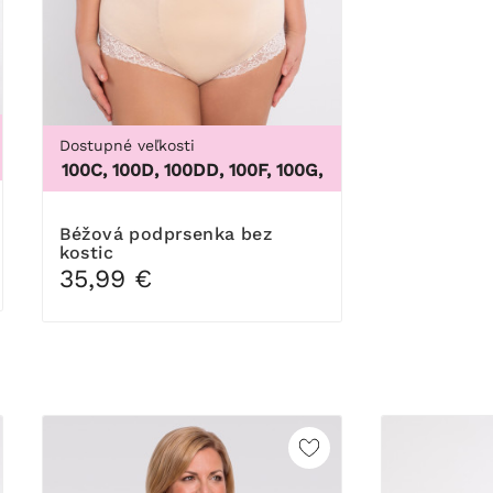
Dostupné veľkosti
XL, 5XL, 6XL, 7XL, 8XL, 9XL
00B, 100C, 100D, 100DD, 100F, 100G, 100H, 100I, 100J, 100K, 1
Béžová podprsenka bez
kostic
35,99 €