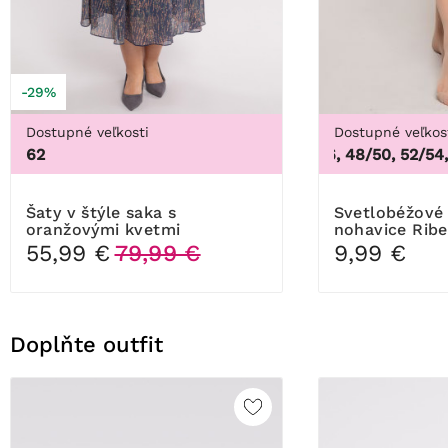
-29%
Dostupné veľkosti
Dostupné veľkos
62
44/46, 48/50, 52/54, 5
Šaty v štýle saka s
Svetlobéžové Pančuchové
oranžovými kvetmi
nohavice Rib
55,99 €
79,99 €
9,99 €
Doplňte outfit