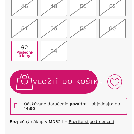
46
48
50
52
54
56
58
60
62
64
Posledné
3 kusy
VLOŽIŤ DO KOŠÍKA
Očakávané doručenie
pozajtra
- objednajte do
14:00
Bezpečný nákup v MDR24 –
Pozrite si podrobnosti