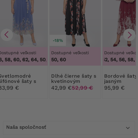
-18%
Dostupné veľkosti
Dostupné veľkosti
Dostupné veľkos
, 58, 60, 62, 64
,
50, 54, 56, 58, 60, 62, 64
50, 60
48, 50, 52, 54, 56, 58, 6
5
omodré
Dlhé čierne šaty s
Bordové šaty s
šifónové šaty s
kvetinovým
jasným
opaskom
vzorom
kvetinovým
83,99 €
42,99 €
52,99 €
95,99 €
spodným die
Naša spoločnosť
