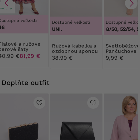
-49%
Dostupné veľkosti
Dostupné veľkosti
Dostupné veľkos
48
3
UNI.
44/46, 48/50, 52/54, 5
 a ružové
Ružová kabelka s
Svetlobéžové
perové šaty
ozdobnou sponou
Pančuchové
40,99 €
81,99 €
nohavice Rib
38,99 €
9,99 €
30 DEN
Doplňte outfit