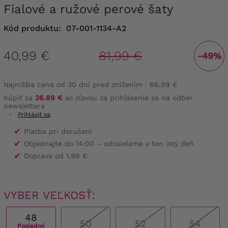
Fialové a ružové perové šaty
Kód produktu:
07-001-1134-A2
40,99 €
81,99 €
-49%
Najnižšia cena od 30 dní pred znížením :
66,99 €
Kúpiť za
36.89 €
so zľavou za prihlásenie sa na odber
newslettera
-
Prihlásiť sa
✔
Platba pri doručení
✔
Objednajte do 14:00 – odosielame v ten istý deň
✔
Doprava od 1,99 €
VYBER VEĽKOSŤ:
48
50
52
54
Posledný