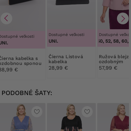
Dostupné veľkosti
Dostupné veľkos
Dostupné veľkosti
UNI.
46, 48, 50, 52, 58, 60, 6
UNI.
Čierna Listová
Ružová blejzer s
kabelka s
kabelka
ozdobným
ozdobnou sponou
gombíkom
28,99 €
57,99 €
38,99 €
PODOBNÉ ŠATY: