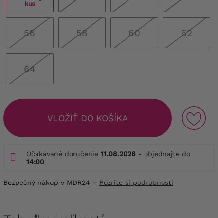
kus
56
58
60
62
64
VLOŽIŤ DO KOŠÍKA
Očakávané doručenie
11.08.2026
- objednajte do
14:00
Bezpečný nákup v MDR24 –
Pozrite si podrobnosti