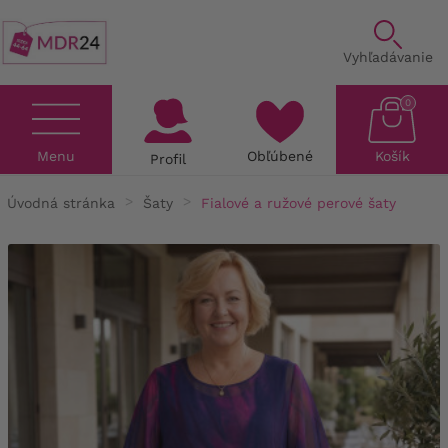
Vyhľadávanie
0
Menu
Obľúbené
Košík
Profil
Úvodná stránka
Šaty
Fialové a ružové perové šaty