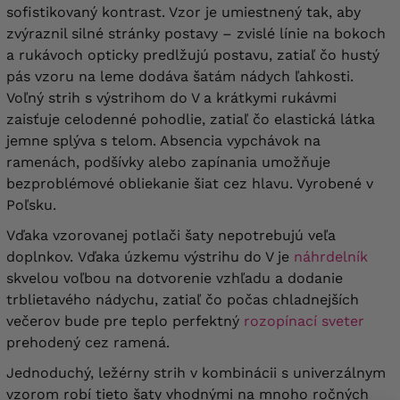
sofistikovaný kontrast. Vzor je umiestnený tak, aby
zvýraznil silné stránky postavy – zvislé línie na bokoch
a rukávoch opticky predlžujú postavu, zatiaľ čo hustý
pás vzoru na leme dodáva šatám nádych ľahkosti.
Voľný strih s výstrihom do V a krátkymi rukávmi
zaisťuje celodenné pohodlie, zatiaľ čo elastická látka
jemne splýva s telom. Absencia vypchávok na
ramenách, podšívky alebo zapínania umožňuje
bezproblémové obliekanie šiat cez hlavu. Vyrobené v
Poľsku.
Vďaka vzorovanej potlači šaty nepotrebujú veľa
doplnkov.
Vďaka úzkemu výstrihu do V je
náhrdelník
skvelou voľbou na dotvorenie vzhľadu a dodanie
trblietavého nádychu, zatiaľ čo počas
chladnejších
večerov bude pre teplo perfektný
rozopínací sveter
prehodený cez ramená.
Jednoduchý, ležérny strih v kombinácii s univerzálnym
vzorom robí tieto šaty vhodnými na mnoho ročných