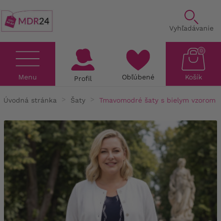
Vyhľadávanie
0
Menu
Obľúbené
Košík
Profil
Úvodná stránka
Šaty
Tmavomodré šaty s bielym vzorom