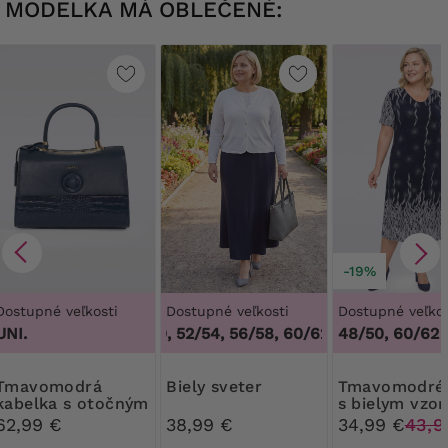
MODELKA MÁ OBLEČENÉ:
-19%
Dostupné veľkosti
Dostupné veľkosti
Dostupné veľkos
UNI.
48/50, 52/54, 56/58, 60/62
,
48/50, 52/54, 
48/50, 60/62
modrá
Biely sveter
Tmavomodré šaty
kabelka s otočným
s bielym vzo
zapínaním
62,99 €
38,99 €
34,99 €
43,9