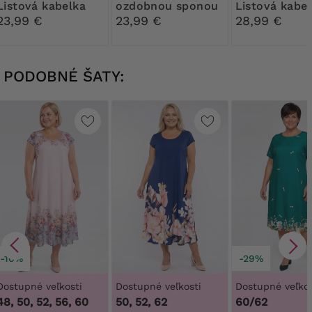
Listová kabelka
ozdobnou sponou
Listová kabe
23,99 €
23,99 €
28,99 €
PODOBNÉ ŠATY:
-10%
-29%
Dostupné veľkosti
Dostupné veľkosti
Dostupné veľkos
48, 50, 52, 56, 60
50, 52, 62
60/62