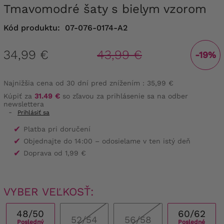
Tmavomodré šaty s bielym vzorom
Kód produktu:
07-076-0174-A2
34,99 €
43,99 €
-19%
Najnižšia cena od 30 dní pred znížením :
35,99 €
Kúpiť za
31.49 €
so zľavou za prihlásenie sa na odber
newslettera
-
Prihlásiť sa
✔
Platba pri doručení
✔
Objednajte do 14:00 – odosielame v ten istý deň
✔
Doprava od 1,99 €
VYBER VEĽKOSŤ:
48/50
60/62
52/54
56/58
Posledný
Posledné