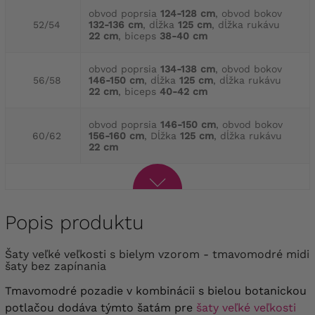
obvod poprsia
124-128 cm
, obvod bokov
52/54
132-136 cm
, dĺžka
125 cm
, dĺžka rukávu
22 cm
, biceps
38-40 cm
obvod poprsia
134-138 cm
, obvod bokov
56/58
146-150 cm
, dĺžka
125 cm
, dĺžka rukávu
22 cm
, biceps
40-42 cm
obvod poprsia
146-150 cm
, obvod bokov
60/62
156-160 cm
, Dĺžka
125 cm
, dĺžka rukávu
22 cm
Popis produktu
Šaty veľké veľkosti s bielym vzorom - tmavomodré midi
šaty bez zapínania
Tmavomodré pozadie v kombinácii s bielou botanickou
potlačou dodáva týmto šatám pre
šaty veľké veľkosti