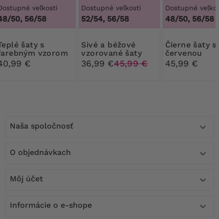
Dostupné veľkosti
Dostupné veľkosti
Dostupné veľkos
48/50, 56/58
52/54, 56/58
48/50, 56/58
aty s
Sivé a béžové
Čierne šaty s
farebným vzorom
vzorované šaty
červenou
semišovou
40,99 €
36,99 €
45,99 €
45,99 €
vsadkou
Naša spoločnosť

O objednávkach

Môj účet

Informácie o e-shope
