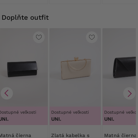
Doplňte outfit
Dostupné veľkosti
Dostupné veľkosti
Dostupné veľkos
UNI.
UNI.
UNI.
á čierna
Zlatá kabelka s
Matná čierna