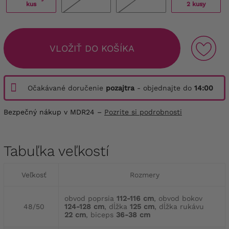
kus
2 kusy
VLOŽIŤ DO KOŠÍKA
Očakávané doručenie
pozajtra
- objednajte do
14:00
Bezpečný nákup v MDR24 –
Pozrite si podrobnosti
Tabuľka veľkostí
Veľkosť
Rozmery
obvod poprsia
112-116 cm
, obvod bokov
48/50
124-128 cm
, dĺžka
125 cm
, dĺžka rukávu
22 cm
, biceps
36-38 cm