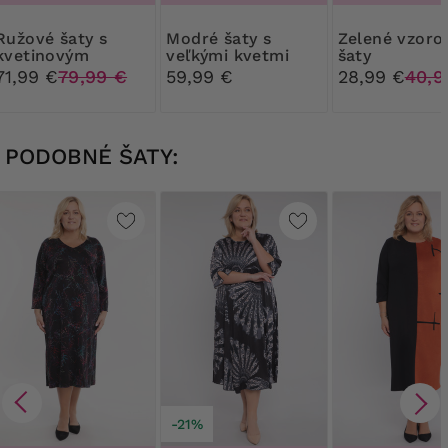
é šaty s
Modré šaty s
Zelené vzorované
kvetinovým
veľkými kvetmi
šaty
vrchom a
71,99 €
79,99 €
59,99 €
28,99 €
40,9
spodným dielom
PODOBNÉ ŠATY:
-21%