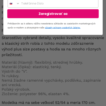
Phone
Pre dokonalý vzhľad zvážte hladký blejzer v tlmenej
farbe, ktoré neprebije čipkovaný vzor a zároveň dodá
Zaregistrovať sa
nádych elegancie. Klasické lodičky alebo topánky na
vysokom podpätku a ozdobná
listová kabelka
budú
Prihlásením sa k odberu nášho newslettera súhlasíte so zasielaním marketingových
správ e-mailom a akceptujete naše
zásady ochrany osobných údajov.
perfektným doplnkom.
Starostlivo vybrané detaily, vysoko kvalitné spracovanie
a klasický strih robia z tohto modelu zdôraznenie
výhod plus size postavy a hodia sa na mnoho rôznych
príležitostí.
Materiál (hlavný): flexibilný, strednej hrúbky.
Materiál (čipka): elastický, tenký.
Výstrih do "V".
¾ rukávy.
Nemá žiadne ramenné vypchávky, podšívku, zapínanie
ani vrecká.
Poľský výrobok.
Zloženie: polyester 96%, elastan 4%.
Modelka má na sebe veľkosť 52/54 a meria 170 cm.