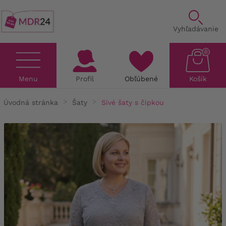
Vyhľadávanie
0
Menu
Profil
Obľúbené
Košík
Úvodná stránka
Šaty
Sivé šaty s čipkou