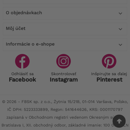
O objednávkach

Môj účet

Informácie o e-shope

Odhlásiť sa
Skontrolovať
Inšpirujte sa ďalej
Facebook
Instagram
Pinterest
© 2026 - FBSK sp. z o.o., Żytnia 15/21B, 01-014 Varšava, Poľsko,
IČ DPH: 5223333899, Regon: 541644626, KRS: 0001170797
zapísaná v Obchodnom registri vedenom Okresným súdom
Bratislava I, XII. obchodný odbor, základné imanie: 100 000 PLN