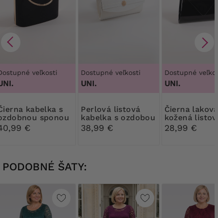
Dostupné veľkosti
Dostupné veľkosti
Dostupné veľkos
UNI.
UNI.
UNI.
kabelka s
Perlová listová
Čierna lakovaná
ozdobnou sponou
kabelka s ozdobou
kožená listov
kabelka
40,99 €
38,99 €
28,99 €
PODOBNÉ ŠATY: