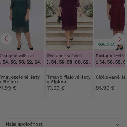
NOVINKA
Dostupné veľkosti
Dostupné veľkosti
Dostupné veľkos
 54, 56, 58, 62, 64
48, 50, 54, 56, 58, 60, 62, 64
,
48, 50, 54, 56, 58, 62, 64
50, 52, 54, 56, 58, 60
,
48, 50, 54, 56
ené šaty
Tmavo fialové šaty
čipkované ša
s čipkou
s čipkou
71,99 €
71,99 €
95,99 €
Naša spoločnosť
