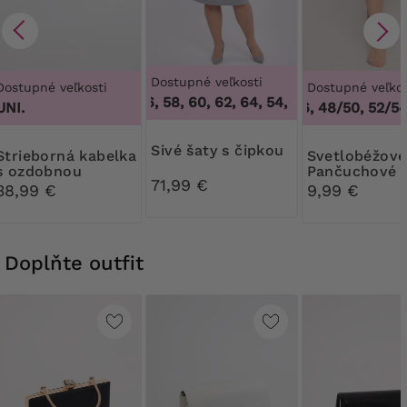
Dostupné veľkosti
Dostupné veľkosti
Dostupné veľkos
54, 56, 58, 60, 62, 64
,
54, 56, 58, 60, 62, 64
UNI.
44/46, 48/50, 52/54,
Sivé šaty s čipkou
ná kabelka
Svetlobéžové
s ozdobnou
Pančuchové
71,99 €
sponou
nohavice Rib
38,99 €
9,99 €
30 DEN
Doplňte outfit