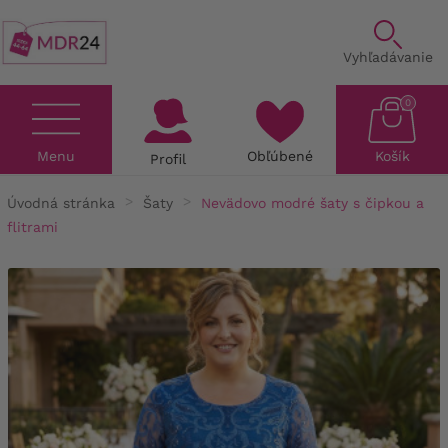
Vyhľadávanie
0
Menu
Obľúbené
Košík
Profil
Úvodná stránka
Šaty
Nevädovo modré šaty s čipkou a
flitrami