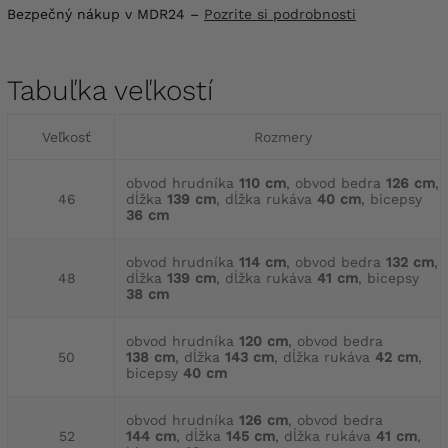
Bezpečný nákup v MDR24 –
Pozrite si podrobnosti
Tabuľka veľkostí
Veľkosť
Rozmery
obvod hrudníka
110 cm
, obvod bedra
126 cm
,
46
dĺžka
139 cm
, dĺžka rukáva
40 cm
, bicepsy
36 cm
obvod hrudníka
114 cm
, obvod bedra
132 cm
,
48
dĺžka
139 cm
, dĺžka rukáva
41 cm
, bicepsy
38 cm
obvod hrudníka
120 cm
, obvod bedra
50
138 cm
, dĺžka
143 cm
, dĺžka rukáva
42 cm
,
bicepsy
40 cm
obvod hrudníka
126 cm
, obvod bedra
52
144 cm
, dĺžka
145 cm
, dĺžka rukáva
41 cm
,