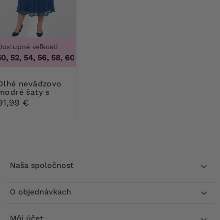
Dostupné veľkosti
, 52, 54, 56, 58, 60
,
46, 48, 50, 52, 54, 56, 58, 60
nevädzovo
modré šaty s
postriebrenými
91,99 €
kvetmi
Naša spoločnosť

O objednávkach

Môj účet
