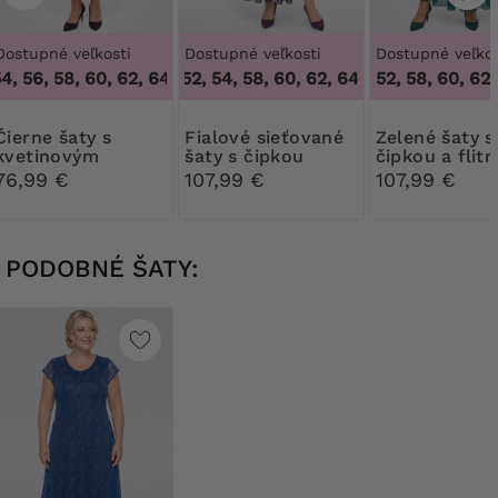
Dostupné veľkosti
Dostupné veľkosti
Dostupné veľkos
, 56, 58, 60, 62, 64
48, 50, 52, 54, 58, 60, 62, 64
,
48, 50, 54, 56, 58, 60, 62, 64
,
48, 50, 52, 54, 5
52, 58, 60, 62
4
e šaty s
Fialové sieťované
Zelené šaty s
kvetinovým
šaty s čipkou
čipkou a flit
kardigánom
76,99 €
107,99 €
107,99 €
PODOBNÉ ŠATY: