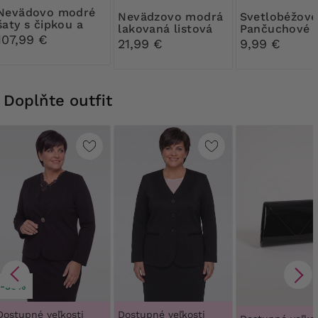
ovo modré
Nevädzovo modrá
Svetlobéžové
šaty s čipkou a
lakovaná listová
Pančuchové
flitrami
107,99 €
kabelka
nohavice Rib
21,99 €
9,99 €
30 DEN
Doplňte outfit
-30%
Dostupné veľkosti
Dostupné veľkosti