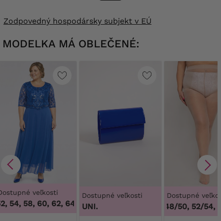
Zodpovedný hospodársky subjekt v EÚ
MODELKA MÁ OBLEČENÉ:
Dostupné veľkosti
Dostupné veľkosti
Dostupné veľkos
, 54, 58, 60, 62, 64
,
46, 50, 52, 54, 58, 60, 62, 64
3
UNI.
44/46, 48/50, 52/54, 5