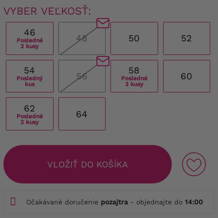
VYBER VEĽKOSŤ:
46
48
50
52
Posledné
2 kusy
54
58
56
60
Posledný
Posledné
kus
3 kusy
62
64
Posledné
2 kusy
VLOŽIŤ DO KOŠÍKA
Očakávané doručenie
pozajtra
- objednajte do
14:00