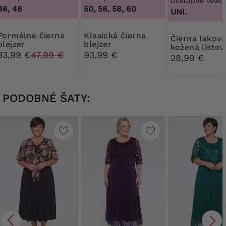
Dostupné veľkos
46, 48
50, 56, 58, 60
5
UNI.
e čierne
Klasická čierna
Čierna lakovaná
blejzer
blejzer
kožená listov
33,99 €
47,99 €
93,99 €
kabelka
28,99 €
PODOBNÉ ŠATY: