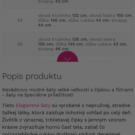
bicepsy
42 cm
obvod hrudníka
132 cm
, obvod bedra
150 cm
,
54
dĺžka
146 cm
, dĺžka rukáva
42 cm
, bicepsy
44 cm
obvod hrudníka
138 cm
, obvod bedra
56
156 cm
, dĺžka
145 cm
, dĺžka rukáva
43 cm
,
bicepsy
46 cm
obvod hrudníka
144 cm
, obvod bedra
58
162 cm
, dĺžka
145 cm
, dĺžka rukáva
43 cm
,
bicepsy
48 cm
Popis produktu
obvod hrudníka
150 cm
, obvod bedra
Nevädzovo modré šaty veľké veľkosti s čipkou a flitrami
60
168 cm
, dĺžka
145 cm
, dĺžka rukáva
43 cm
,
- šaty na špeciálne príležitosti
bicepsy
50 cm
Tieto
Elegantné šaty
sú vyrobené z nepružnej, stredne
obvod hrudníka
156 cm
, obvod bedra
174 cm
,
ťažkej látky, ktorá zaisťuje lichotivý vzhľad po celý deň.
62
dĺžka
145 cm
, dĺžka rukáva
43 cm
, bicepsy
Živôtik z výraznej, trblietavej čipky s jemným vzorom
52 cm
krásne zvýrazňuje hornú časť tela, zatiaľ čo
polopriehľadné rukávy dodávajú nádych decentnej
obvod hrudníka
162 cm
, obvod bedra