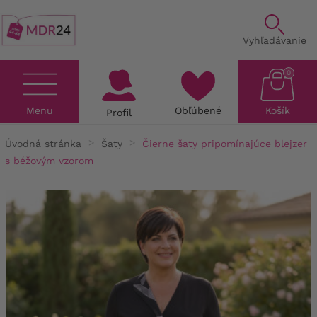
Vyhľadávanie
0
Menu
Obľúbené
Košík
Profil
Úvodná stránka
Šaty
Čierne šaty pripomínajúce blejzer
s béžovým vzorom