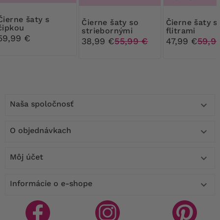
e šaty s
Čierne šaty so
Čierne šaty s
čipkou
striebornými
flitrami
59,99 €
rukávmi
38,99 €
55,99 €
47,99 €
59,9
Naša spoločnosť

O objednávkach

Môj účet

Informácie o e-shope
