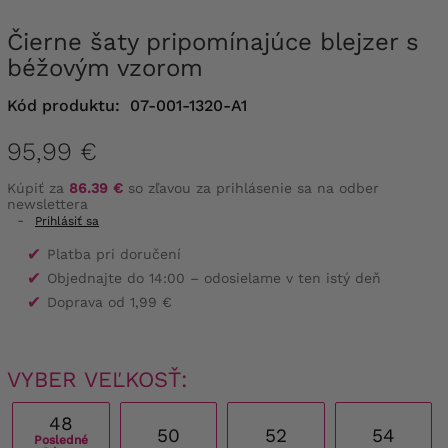
Čierne šaty pripomínajúce blejzer s
béžovým vzorom
Kód produktu:
07-001-1320-A1
95,99 €
Kúpiť za
86.39 €
so zľavou za prihlásenie sa na odber
newslettera
-
Prihlásiť sa
✔
Platba pri doručení
✔
Objednajte do 14:00 – odosielame v ten istý deň
✔
Doprava od 1,99 €
VYBER VEĽKOSŤ:
48
50
52
54
Posledné