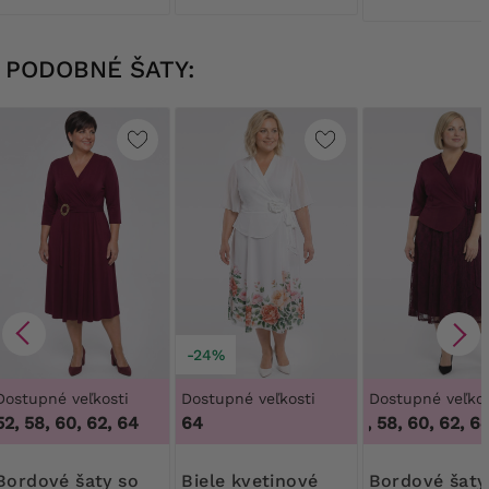
PODOBNÉ ŠATY:
-24%
Dostupné veľkosti
Dostupné veľkosti
Dostupné veľkos
52, 58, 60, 62, 64
64
50, 56, 58, 60, 62, 64
é šaty so
Biele kvetinové
Bordové šaty s