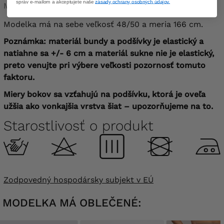
správ e-mailom a akceptujete naše
zásady ochrany osobných údajov.
Materiál: 96 % polyester, 4 % elastan.
Modelka má na sebe veľkosť 48/50 a meria 166 cm.
Poznámka: materiál bundy a podšívky je elastický a
natiahne sa +/- 6 cm a materiál sukne nie je elastický,
preto venujte pri výbere veľkosti pozornosť tomuto
faktoru.
Miery bokov sa vzťahujú na podšívku, ktorá je oveľa
užšia ako vonkajšia vrstva šiat – upozorňujeme na to.
Starostlivosť o produkt
Zodpovedný hospodársky subjekt v EÚ
MODELKA MÁ OBLEČENÉ: