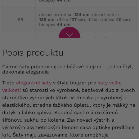
obvod hrudníka
134 cm
, obvod bedra
58
138 cm
, dĺžka
127 cm
, dĺžka rukáva
40 cm
,
bicepsy
44 cm
obvod hrudníka
144 cm
, obvod bedra
60
146 cm
, dĺžka
130 cm
, dĺžka rukáva
40 cm
,
bicepsy
46 cm
Popis produktu
obvod hrudníka
150 cm
, obvod bedra
Čierne šaty pripomínajúce béžové blejzer – jeden štýl,
62
154 cm
, dĺžka
130 cm
, dĺžka rukáva
40 cm
,
dokonalá elegancia
bicepsy
48 cm
Tieto
elegantné šaty
v štýle blejzer pre
šaty veľké
obvod hrudníka
154 cm
, obvod bedra
veľkosti
sú starostlivo vyrobené, bezšvové duo z dvoch
64
158 cm
, dĺžka
130 cm
, dĺžka rukáva
40 cm
,
starostlivo vybraných látok. Vrch saka je vyrobený z
bicepsy
50 cm
elastického, stredne ťažkého úpletu, ktorý je mäkký na
dotyk a ľahko splýva. Spodná časť má rozšírenú
šifónovú sukňu po kolená. Zavinovací výstrih s
výrazným asymetrickým lemom saka opticky predlžuje
krk. Šaty majú zaväzovanie, ktoré umožňuje