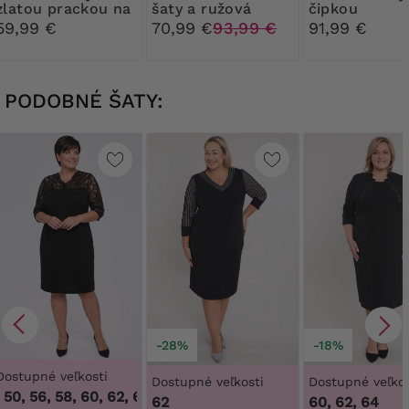
zlatou prackou na
šaty a ružová
čipkou
opasok
blejzer
59,99 €
70,99 €
93,99 €
91,99 €
PODOBNÉ ŠATY:
-28%
-18%
Dostupné veľkosti
Dostupné veľkosti
Dostupné veľkos
50, 56, 58, 60, 62, 64
,
46, 48, 50, 56, 58, 60, 62, 64
62
60, 62, 64