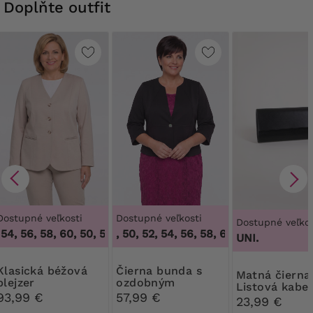
Doplňte outfit
Dostupné veľkosti
Dostupné veľkosti
Dostupné veľkos
54, 56, 58, 60
,
50, 52, 54, 56, 58, 60
46, 48, 50, 52, 54, 56, 58, 60, 62, 64
,
46, 48,
UNI.
ká béžová
Čierna bunda s
Matná čierna
blejzer
ozdobným
Listová kabe
gombíkom
93,99 €
57,99 €
23,99 €