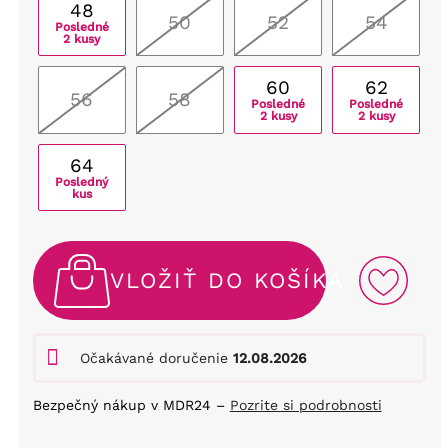
48
50
52
54
Posledné
2 kusy
60
62
56
58
Posledné
Posledné
2 kusy
2 kusy
64
Posledný
kus
VLOŽIŤ DO KOŠÍKA
Očakávané doručenie
12.08.2026
Bezpečný nákup v MDR24 –
Pozrite si podrobnosti