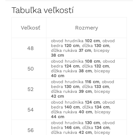
Tabuľka veľkostí
Veľkosť
Rozmery
obvod hrudníka
102 cm
, obvod
bedra
120 cm
, dĺžka
130 cm
,
48
dĺžka rukáva
37 cm
, bicepsy
38 cm
obvod hrudníka
108 cm
, obvod
bedra
124 cm
, dĺžka
132 cm
,
50
dĺžka rukáva
38 cm
, bicepsy
40 cm
obvod hrudníka
116 cm
, obvod
bedra
130 cm
, dĺžka
133 cm
,
52
dĺžka rukáva
39 cm
, bicepsy
42 cm
obvod hrudníka
124 cm
, obvod
bedra
140 cm
, dĺžka
134 cm
,
54
dĺžka rukáva
40 cm
, bicepsy
44 cm
obvod hrudníka
130 cm
, obvod
bedra
146 cm
, dĺžka
134 cm
,
56
dĺžka rukáva
42 cm
, bicepsy