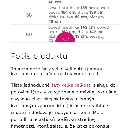
46 cm
obvod hrudníka
138 cm
, obvod
bedra
154 cm
, dĺžka
136 cm
,
58
dĺžka rukáva
42 cm
, bicepsy
48 cm
obvod hrudníka
142 cm
, obvod
bedra
162 cm
, dĺžka
142 cm
,
60
dĺžka rukáva
43 cm
, bicepsy
50 cm
obvod hrudníka
148 cm
, obvod
bedra
168 cm
, dĺžka
143 cm
,
62
Popis produktu
dĺžka rukáva
44 cm
, bicepsy
52 cm
obvod hrudníka
156 cm
, obvod
Tmavomodré šaty veľké veľkosti s jemnou
bedra
174 cm
, dĺžka
145 cm
,
64
kvetinovou potlačou na tmavom pozadí
dĺžka rukáva
45 cm
, bicepsy
54 cm
Tieto jednoduché
šaty veľké veľkosti
siahajú do
polovice lýtok a sú vyrobené z mäkkej, vzdušnej
a vysoko elastickej sieťoviny s jemným
kvetinovým vzorom, ktorý krásne zoštíhľuje
siluetu a dodáva jej nádych ľahkosti. Majú
pohodlnú, elastickú podšívku strednej
hmotnosti, ktorá zaisťuje, že látka dokonale