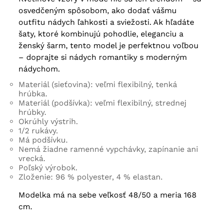
osvedčeným spôsobom, ako dodať vášmu
outfitu nádych ľahkosti a sviežosti. Ak hľadáte
šaty, ktoré kombinujú pohodlie, eleganciu a
ženský šarm, tento model je perfektnou voľbou
– doprajte si nádych romantiky s moderným
nádychom.
Materiál (sieťovina): veľmi flexibilný, tenká
hrúbka.
Materiál (podšívka): veľmi flexibilný, strednej
hrúbky.
Okrúhly výstrih.
1/2 rukávy.
Má podšívku.
Nemá žiadne ramenné vypchávky, zapínanie ani
vrecká.
Poľský výrobok.
Zloženie: 96 % polyester, 4 % elastan.
Modelka má na sebe veľkosť 48/50 a meria 168
cm.