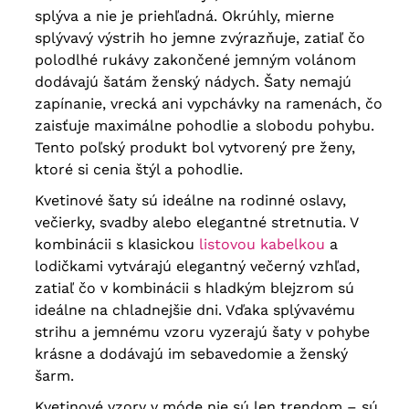
splýva a nie je priehľadná. Okrúhly, mierne
splývavý výstrih ho jemne zvýrazňuje, zatiaľ čo
polodlhé rukávy zakončené jemným volánom
dodávajú šatám ženský nádych. Šaty nemajú
zapínanie, vrecká ani vypchávky na ramenách, čo
zaisťuje maximálne pohodlie a slobodu pohybu.
Tento poľský produkt bol vytvorený pre ženy,
ktoré si cenia štýl a pohodlie.
Kvetinové šaty sú ideálne na rodinné oslavy,
večierky, svadby alebo elegantné stretnutia. V
kombinácii s klasickou
listovou kabelkou
a
lodičkami vytvárajú elegantný večerný vzhľad,
zatiaľ čo v kombinácii s hladkým blejzrom sú
ideálne na chladnejšie dni. Vďaka splývavému
strihu a jemnému vzoru vyzerajú šaty v pohybe
krásne a dodávajú im sebavedomie a ženský
šarm.
Kvetinové vzory v móde nie sú len trendom – sú