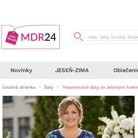
Oblečeni
Novinky
JESEŇ-ZIMA
Úvodná stránka
Šaty
Tmavomodré šaty so zelenými kvet