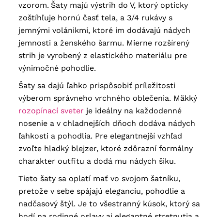
vzorom.
Šaty majú výstrih do V, ktorý opticky
zoštíhľuje hornú časť tela, a 3/4 rukávy s
jemnými volánikmi, ktoré im dodávajú nádych
jemnosti a ženského šarmu. Mierne rozšírený
strih je vyrobený z elastického materiálu pre
výnimočné pohodlie.
Šaty sa dajú ľahko prispôsobiť príležitosti
výberom správneho vrchného oblečenia. Mäkký
rozopínací sveter
je ideálny na každodenné
nosenie a v chladnejších dňoch dodáva nádych
ľahkosti a pohodlia. Pre elegantnejší vzhľad
zvoľte hladký blejzer, ktoré zdôrazní formálny
charakter outfitu a dodá mu nádych šiku.
Tieto šaty sa oplatí mať vo svojom šatníku,
pretože v sebe spájajú eleganciu, pohodlie a
nadčasový štýl. Je to všestranný kúsok, ktorý sa
hodí na rodinné oslavy aj elegantné stretnutia a