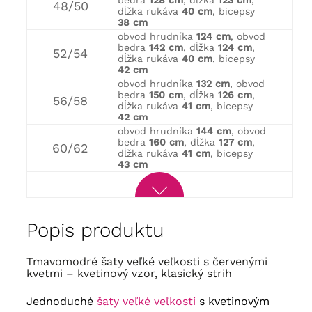
bedra
128 cm
, dĺžka
123 cm
,
48/50
dĺžka rukáva
40 cm
, bicepsy
38 cm
obvod hrudníka
124 cm
, obvod
bedra
142 cm
, dĺžka
124 cm
,
52/54
dĺžka rukáva
40 cm
, bicepsy
42 cm
obvod hrudníka
132 cm
, obvod
bedra
150 cm
, dĺžka
126 cm
,
56/58
dĺžka rukáva
41 cm
, bicepsy
42 cm
obvod hrudníka
144 cm
, obvod
bedra
160 cm
, dĺžka
127 cm
,
60/62
dĺžka rukáva
41 cm
, bicepsy
43 cm
Popis produktu
Tmavomodré šaty veľké veľkosti s červenými
kvetmi – kvetinový vzor, ​​klasický strih
Jednoduché
šaty veľké veľkosti
s kvetinovým