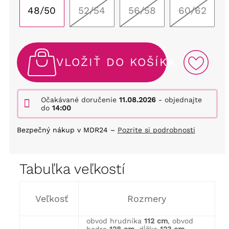
48/50
52/54
56/58
60/62
VLOŽIŤ DO KOŠÍKA
Očakávané doručenie
11.08.2026
- objednajte
do
14:00
Bezpečný nákup v MDR24 –
Pozrite si podrobnosti
Tabuľka veľkostí
Veľkosť
Rozmery
obvod hrudníka
112 cm
, obvod