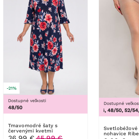
-21%
Dostupné veľkosti
Dostupné veľkos
48/50
44/46, 48/50, 52/54, 5
Tmavomodré šaty s
Svetlobéžové Pančuchové
červenými kvetmi
nohavice Rib
36,99 €
45,99 €