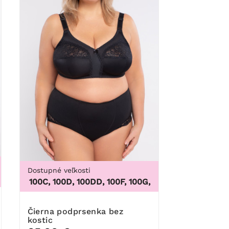
Dostupné veľkosti
XL, 5XL, 6XL, 7XL, 8XL, 9XL
00B, 100C, 100D, 100DD, 100F, 100G, 100H, 100I, 100J, 100K, 1
Čierna podprsenka bez
kostic