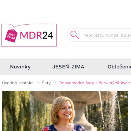
Oblečeni
Novinky
JESEŇ-ZIMA
Úvodná stránka
Šaty
Tmavomodré šaty s červenými kvet