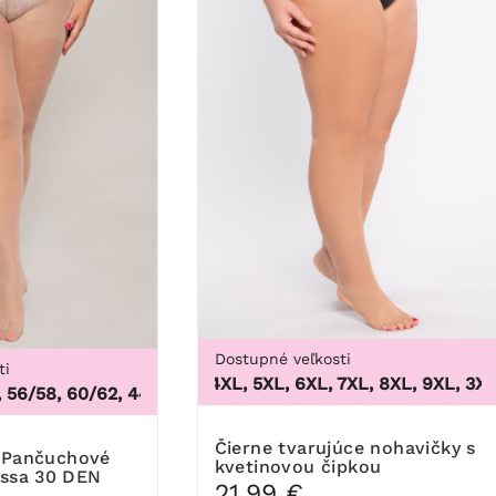
Dostupné veľkosti
ti
3XL, 4XL, 5XL, 6XL, 7XL, 8XL, 9XL
,
3XL, 4
6/58, 60/62
,
44/46, 48/50, 52/54, 56/58, 60/62
1
Čierne tvarujúce nohavičky s
kvetinovou čipkou
essa 30 DEN
21,99 €