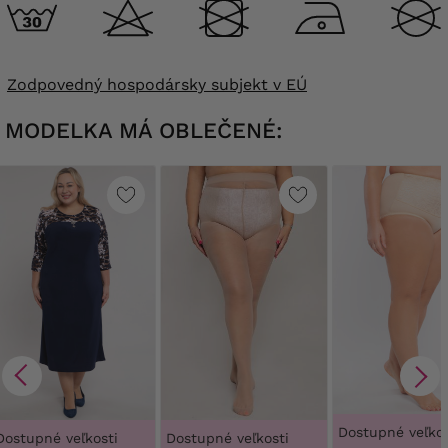
Zodpovedný hospodársky subjekt v EÚ
MODELKA MÁ OBLEČENÉ:
Dostupné veľkos
Dostupné veľkosti
Dostupné veľkosti