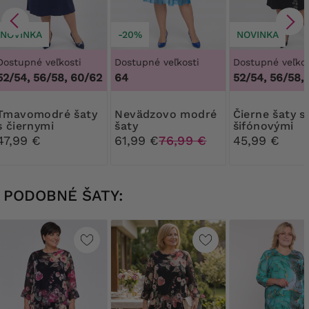
NOVINKA
-20%
NOVINKA
Dostupné veľkosti
Dostupné veľkosti
Dostupné veľkos
52/54, 56/58, 60/62
64
52/54, 56/58,
dré šaty
Nevädzovo modré
Čierne šaty so
s čiernymi
šaty
šifónovými
mašľami
rukávmi a bé
47,99 €
61,99 €
76,99 €
45,99 €
bielymi vzorm
PODOBNÉ ŠATY: