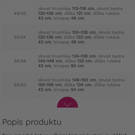
obvod hrudníka
112-116 cm
, obvod bedra
48/50
120-126 cm
, dĺžka
121 cm
, dĺžka rukáva
42 cm
, bicepsy
46 cm
obvod hrudníka
124-128 cm
, obvod bedra
52/54
132-136 cm
, dĺžka
122 cm
, dĺžka rukáva
42 cm
, bicepsy
48 cm
obvod hrudníka
134-138 cm
, obvod bedra
56/58
140-146 cm
, dĺžka
123 cm
, dĺžka rukáva
42 cm
, bicepsy
50 cm
obvod hrudníka
146-150 cm
, obvod bedra
60/62
150-156 cm
, dĺžka
124 cm
, dĺžka rukáva
42 cm
, bicepsy
54 cm
Popis produktu