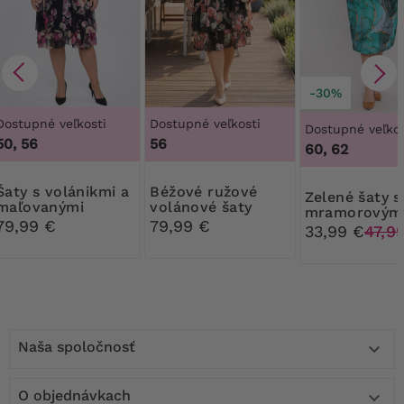
-30%
Dostupné veľkosti
Dostupné veľkosti
Dostupné veľkos
50, 56
56
60, 62
olánikmi a
Béžové ružové
Zelené šaty s
maľovanými
volánové šaty
mramorovým
ružami
79,99 €
79,99 €
vzorom
33,99 €
47,9
Naša spoločnosť

O objednávkach
