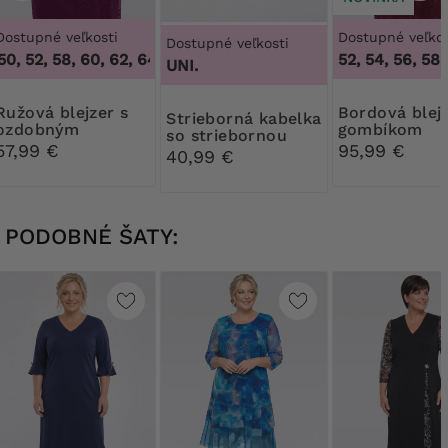
Dostupné veľkosti
Dostupné veľkos
Dostupné veľkosti
0, 52, 58, 60, 62, 64
,
46, 48, 50, 52, 58, 60, 62, 64
52, 54, 56, 58,
UNI.
blejzer s
Bordová blejzer s
Strieborná kabelka
ozdobným
gombíkom
so striebornou
gombíkom
57,99 €
95,99 €
sponou
40,99 €
PODOBNÉ ŠATY: