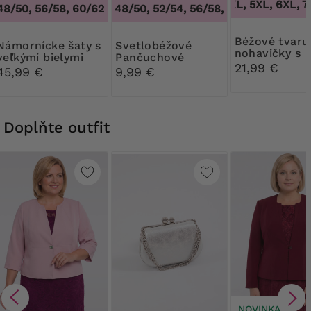
3XL, 4XL, 5XL, 6XL, 7X
48/50, 56/58, 60/62
44/46, 48/50, 52/54, 56/58, 60/62
,
44/46, 48
Béžové tvarujúce
ícke šaty s
Svetlobéžové
nohavičky s
veľkými bielymi
Pančuchové
kvetinovou č
21,99 €
kvetmi
nohavice Ribessa
45,99 €
9,99 €
30 DEN
Doplňte outfit
NOVINKA