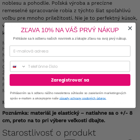
noblesu a pohodlie. Poľská výroba a precízne
remeselné spracovanie robia z týchto šiat spoľahlivú
voľbu pre mnoho príležitostí. Nie je to perfektný kúsok,
vďaka ktorému sa budete cítiť krásne a sebavedomo
ZĽAVA 10% NA VÁŠ PRVÝ NÁKUP
kedykoľvek?
Prihláste sa k odberu našich noviniek a získajte zľavu na svoj prvý nákup.
Materiál: elastický, stredne hrubý a čipka tenkej
hrúbky.
Nemá podšívku.
¾ rukáv.
Phone
Okrúhly výstrih.
Žiadne ramenné vypchávky, zapínanie ani vrecká.
Má odnímateľnú brošňu.
Zaregistrovať sa
Poľský výrobok.
Materiál: polyester 95%, elastan 5%.
Prihlásením sa k odberu nášho newslettera súhlasíte so zasielaním marketingových
správ e-mailom a akceptujete naše
zásady ochrany osobných údajov.
Modelka má na sebe veľkosť 52/54 a meria 172 cm.
Poznámka: materiál je elastický – natiahne sa o +/- 8
cm, preto na to pri výbere veľkosti dbajte.
Starostlivosť o produkt