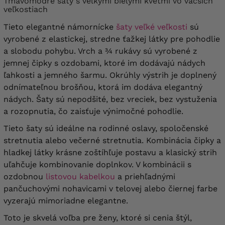
Tmavomodré šaty s veľkými bielymi kvetmi vo väčších
veľkostiach
Tieto elegantné námornícke
šaty veľké veľkosti
sú
vyrobené z elastickej, stredne ťažkej látky pre pohodlie
a slobodu pohybu. Vrch a ¾ rukávy sú vyrobené z
jemnej čipky s ozdobami, ktoré im dodávajú nádych
ľahkosti a jemného šarmu. Okrúhly výstrih je doplnený
odnímateľnou brošňou, ktorá im dodáva elegantný
nádych. Šaty sú nepodšité, bez vreciek, bez vystuženia
a rozopnutia, čo zaisťuje výnimočné pohodlie.
Tieto šaty sú ideálne na rodinné oslavy, spoločenské
stretnutia alebo večerné stretnutia. Kombinácia čipky a
hladkej látky krásne zoštíhľuje postavu a klasický strih
uľahčuje kombinovanie doplnkov. V kombinácii s
ozdobnou
listovou kabelkou
a priehľadnými
pančuchovými nohavicami v telovej alebo čiernej farbe
vyzerajú mimoriadne elegantne.
Toto je skvelá voľba pre ženy, ktoré si cenia štýl,