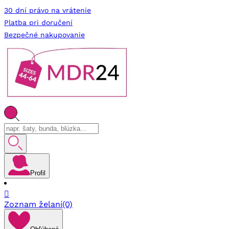
30 dní právo na vrátenie
Platba pri doručení
Bezpečné nakupovanie
Profil

Zoznam želaní
(0)