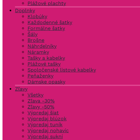
Plážové plachty
Doplnky
Klobúky
Každodenné šatky
Formálne šatky
Šály
Brošne
Náhrdelníky
Náramky
Tašky a kabelky
Plážové tašky
Spoločenské listové kabelky
Peňaženky
Dámske opasky
Zľavy
Všetky
Zľava -30%
Zľavy -50%
Výpredaj šiat
Výpredaj blúzok
Výpredaj tuník
Výpredaj nohavíc
Výpredaj sukní