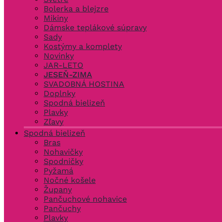
Bolerka a blejzre
Mikiny
Dámske teplákové súpravy
Sady
Kostýmy a komplety
Novinky
JAR-LETO
JESEŇ-ZIMA
SVADOBNÁ HOSTINA
Doplnky
Spodná bielizeň
Plavky
Zľavy
Spodná bielizeň
Bras
Nohavičky
Spodničky
Pyžamá
Nočné košele
Župany
Pančuchové nohavice
Pančuchy
Plavky