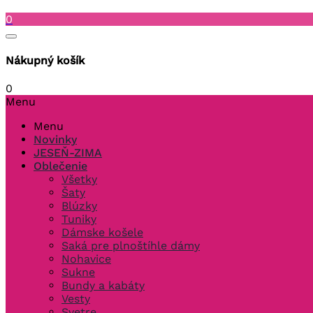
0
Nákupný košík
0
Menu
Menu
Novinky
JESEŇ-ZIMA
Oblečenie
Všetky
Šaty
Blúzky
Tuniky
Dámske košele
Saká pre plnoštíhle dámy
Nohavice
Sukne
Bundy a kabáty
Vesty
Svetre