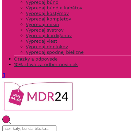
Výpredaj búnd
Výpredaj búnd a kabátov
Výpredaj kostýmov
Výpredaj kompletov
Výpredaj mikín
Výpredaj svetrov
Výpredaj kardigánov
Výpredaj viest
Výpredaj doplnkov
Výpredaj spodnej bielizne
Otázky a odpovede
10% zľava za odber noviniek
