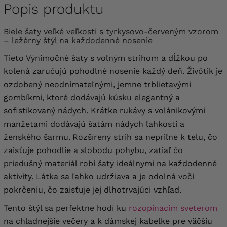
Popis produktu
Biele šaty veľké veľkosti s tyrkysovo-červeným vzorom
– ležérny štýl na každodenné nosenie
Tieto Výnimočné šaty s voľným strihom a dĺžkou po
kolená zaručujú pohodlné nosenie každý deň. Živôtik je
ozdobený neodnímateľnými, jemne trblietavými
gombíkmi, ktoré dodávajú kúsku elegantný a
sofistikovaný nádych. Krátke rukávy s volánikovými
manžetami dodávajú šatám nádych ľahkosti a
ženského šarmu.
Rozšírený strih sa nepriľne k telu, čo
zaisťuje pohodlie a slobodu pohybu, zatiaľ čo
priedušný materiál robí šaty ideálnymi na každodenné
aktivity. Látka sa ľahko udržiava a je odolná voči
pokrčeniu, čo zaisťuje jej dlhotrvajúci vzhľad.
Tento štýl sa perfektne hodí ku
rozopínacím sveterom
na chladnejšie večery a k dámskej kabelke pre väčšiu