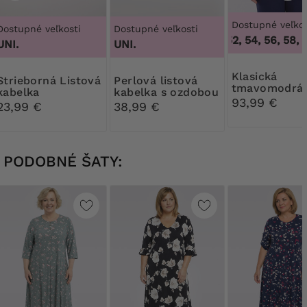
Dostupné veľkos
Dostupné veľkosti
Dostupné veľkosti
50, 52, 54, 56, 58, 6
UNI.
UNI.
Klasická
ná Listová
Perlová listová
tmavomodrá
kabelka
kabelka s ozdobou
blejzer
93,99 €
23,99 €
38,99 €
PODOBNÉ ŠATY: