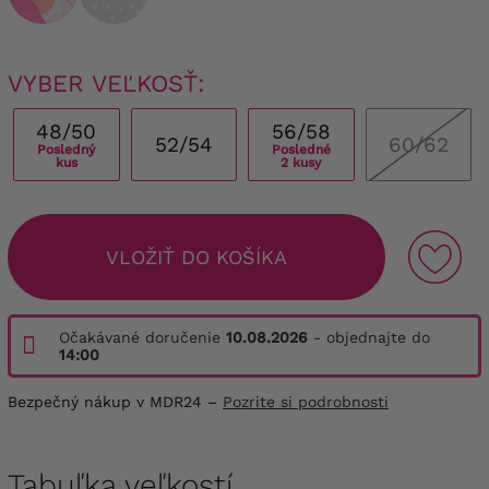
VYBER VEĽKOSŤ:
48/50
56/58
52/54
60/62
Posledný
Posledné
kus
2 kusy
VLOŽIŤ DO KOŠÍKA
Očakávané doručenie
10.08.2026
- objednajte do
14:00
Bezpečný nákup v MDR24 –
Pozrite si podrobnosti
Tabuľka veľkostí