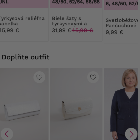
UNI.
48/50, 52/54, 56/58
44/46, 48/50, 52/54
 reliéfna
Biele šaty s
Svetlobéžové
kabelka
tyrkysovými a
Pančuchové
červenými vzormi
45,99 €
31,99 €
45,99 €
nohavice Rib
9,99 €
30 DEN
Doplňte outfit