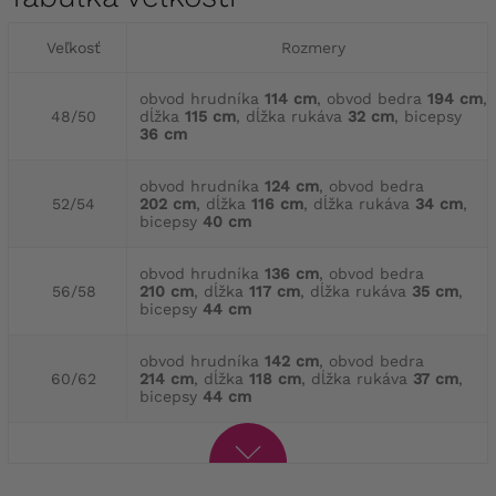
Veľkosť
Rozmery
obvod hrudníka
114 cm
, obvod bedra
194 cm
,
48/50
dĺžka
115 cm
, dĺžka rukáva
32 cm
, bicepsy
36 cm
obvod hrudníka
124 cm
, obvod bedra
52/54
202 cm
, dĺžka
116 cm
, dĺžka rukáva
34 cm
,
bicepsy
40 cm
obvod hrudníka
136 cm
, obvod bedra
56/58
210 cm
, dĺžka
117 cm
, dĺžka rukáva
35 cm
,
bicepsy
44 cm
obvod hrudníka
142 cm
, obvod bedra
60/62
214 cm
, dĺžka
118 cm
, dĺžka rukáva
37 cm
,
bicepsy
44 cm