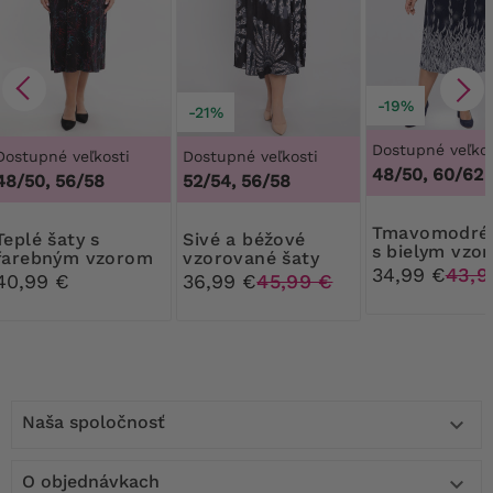
-19%
-21%
Dostupné veľkos
Dostupné veľkosti
Dostupné veľkosti
48/50, 60/62
48/50, 56/58
52/54, 56/58
Tmavomodré šaty
aty s
Sivé a béžové
s bielym vzo
farebným vzorom
vzorované šaty
34,99 €
43,9
40,99 €
36,99 €
45,99 €
Naša spoločnosť

O objednávkach
