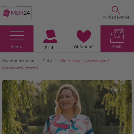
Vyhľadávanie
0
Menu
Obľúbené
Košík
Profil
Úvodná stránka
Šaty
Biele šaty s tyrkysovými a
červenými vzormi