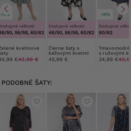
-19%
-19%
Dostupné veľkosti
Dostupné veľkosti
Dostupné veľkos
48/50, 56/58, 60/62
48/50, 56/58, 60/62
60/62
kvetinové
Čierne šaty s
Tmavomodré šaty
šaty
béžovými kvetmi
s ružovými k
34,99 €
43,99 €
45,99 €
34,99 €
43,9
PODOBNÉ ŠATY: