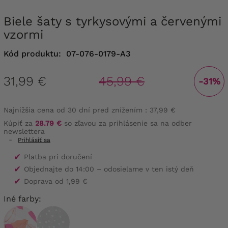
Biele šaty s tyrkysovými a červenými
vzormi
Kód produktu:
07-076-0179-A3
31,99 €
45,99 €
-31%
Najnižšia cena od 30 dní pred znížením :
37,99 €
Kúpiť za
28.79 €
so zľavou za prihlásenie sa na odber
newslettera
-
Prihlásiť sa
✔
Platba pri doručení
✔
Objednajte do 14:00 – odosielame v ten istý deň
✔
Doprava od 1,99 €
Iné farby: