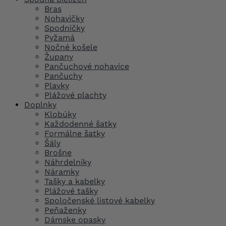
Bras
Nohavičky
Spodničky
Pyžamá
Nočné košele
Župany
Pančuchové nohavice
Pančuchy
Plavky
Plážové plachty
Doplnky
Klobúky
Každodenné šatky
Formálne šatky
Šály
Brošne
Náhrdelníky
Náramky
Tašky a kabelky
Plážové tašky
Spoločenské listové kabelky
Peňaženky
Dámske opasky