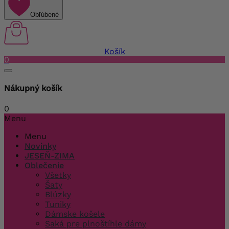
Obľúbené
Košík
0
Nákupný košík
0
Menu
Menu
Novinky
JESEŇ-ZIMA
Oblečenie
Všetky
Šaty
Blúzky
Tuniky
Dámske košele
Saká pre plnoštíhle dámy