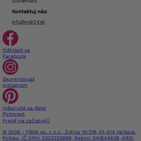
Slovensko
Kontaktuj nás:
info@mdr24.sk
Odhlásiť sa
Facebook
Skontrolovať
Instagram
Inšpirujte sa ďalej
Pinterest
Prejsť na začiatok

© 2026 - FBSK sp. z o.o., Żytnia 15/21B, 01-014 Varšava,
Poľsko, IČ DPH: 5223333899, Regon: 541644626, KRS: