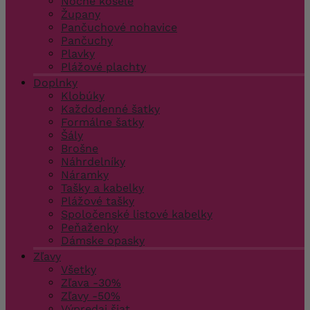
Nočné košele
Župany
Pančuchové nohavice
Pančuchy
Plavky
Plážové plachty
Doplnky
Klobúky
Každodenné šatky
Formálne šatky
Šály
Brošne
Náhrdelníky
Náramky
Tašky a kabelky
Plážové tašky
Spoločenské listové kabelky
Peňaženky
Dámske opasky
Zľavy
Všetky
Zľava -30%
Zľavy -50%
Výpredaj šiat