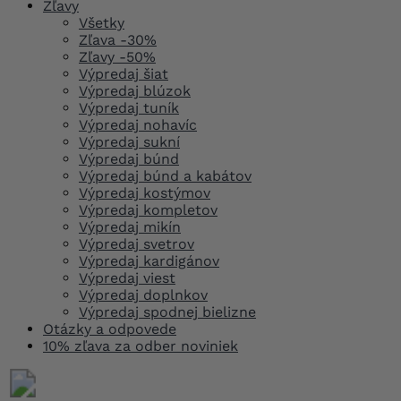
Zľavy
Všetky
Zľava -30%
Zľavy -50%
Výpredaj šiat
Výpredaj blúzok
Výpredaj tuník
Výpredaj nohavíc
Výpredaj sukní
Výpredaj búnd
Výpredaj búnd a kabátov
Výpredaj kostýmov
Výpredaj kompletov
Výpredaj mikín
Výpredaj svetrov
Výpredaj kardigánov
Výpredaj viest
Výpredaj doplnkov
Výpredaj spodnej bielizne
Otázky a odpovede
10% zľava za odber noviniek