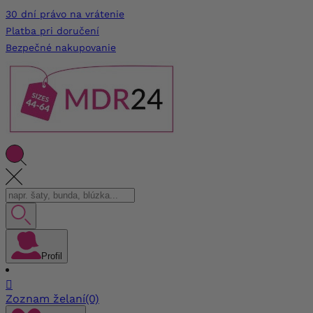
30 dní právo na vrátenie
Platba pri doručení
Bezpečné nakupovanie
Profil

Zoznam želaní
(0)