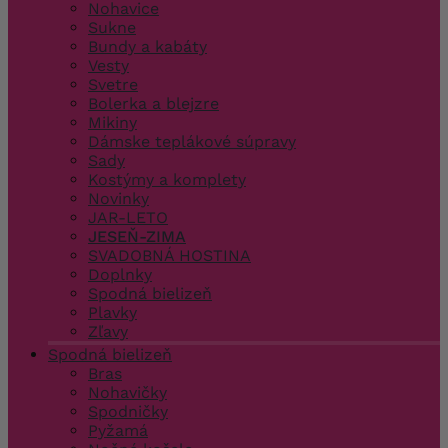
Nohavice
Sukne
Bundy a kabáty
Vesty
Svetre
Bolerka a blejzre
Mikiny
Dámske teplákové súpravy
Sady
Kostýmy a komplety
Novinky
JAR-LETO
JESEŇ-ZIMA
SVADOBNÁ HOSTINA
Doplnky
Spodná bielizeň
Plavky
Zľavy
Spodná bielizeň
Bras
Nohavičky
Spodničky
Pyžamá