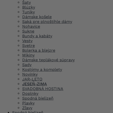
Šaty
Blúzky
Tuniky
Dámske košele
Saká pre plnoštíhle dámy
Nohavice
Sukne
Bundy a kabáty
Vesty
Svetre
Bolerka a blejzre
Mikiny
Dámske teplákové súpravy
Sady
Kostýmy a komplety
Novinky
JAR-LETO
JESEŇ-ZIMA
SVADOBNÁ HOSTINA
Doplnky
Spodná bielizeň
Plavky
Zľavy
Spodná bielizeň