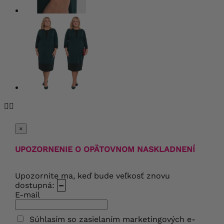


×
UPOZORNENIE O OPÄTOVNOM NASKLADNENÍ
Upozornite ma, keď bude veľkosť znovu
dostupná:
–
E-mail
Súhlasím so zasielaním marketingových e-