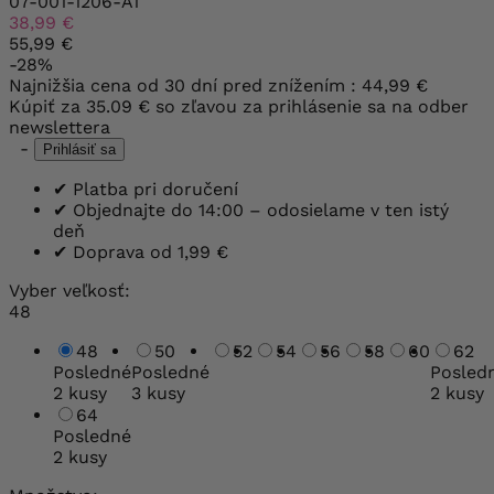
07-001-1206-A1
38,99 €
55,99 €
-28%
Najnižšia cena od 30 dní pred znížením :
44,99 €
Kúpiť za
35.09 €
so zľavou za prihlásenie sa na odber
newslettera
-
Prihlásiť sa
✔
Platba pri doručení
✔
Objednajte do 14:00 – odosielame v ten istý
deň
✔
Doprava od 1,99 €
Vyber veľkosť:
48
48
50
52
54
56
58
60
62
Posledné
Posledné
Posled
2 kusy
3 kusy
2 kusy
64
Posledné
2 kusy