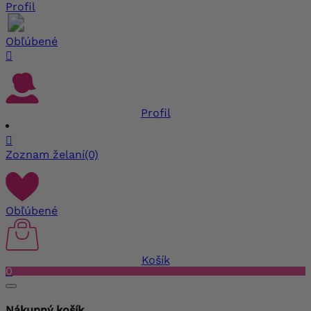
Profil
Obľúbené

Profil

Zoznam želaní
(0)
Obľúbené
Košík
0
Nákupný košík