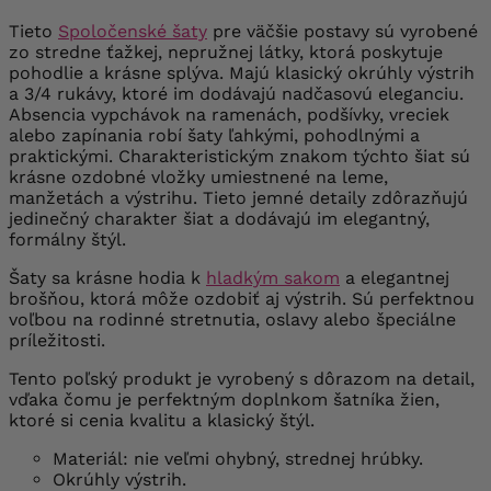
Tieto
Spoločenské šaty
pre väčšie postavy sú vyrobené
zo stredne ťažkej, nepružnej látky, ktorá poskytuje
pohodlie a krásne splýva. Majú klasický okrúhly výstrih
a 3/4 rukávy, ktoré im dodávajú nadčasovú eleganciu.
Absencia vypchávok na ramenách, podšívky, vreciek
alebo zapínania robí šaty ľahkými, pohodlnými a
praktickými.
Charakteristickým znakom týchto šiat sú
krásne ozdobné vložky umiestnené na leme,
manžetách a výstrihu. Tieto jemné detaily zdôrazňujú
jedinečný charakter šiat a dodávajú im elegantný,
formálny štýl.
Šaty sa krásne hodia k
hladkým sakom
a elegantnej
brošňou, ktorá môže ozdobiť aj výstrih. Sú perfektnou
voľbou na rodinné stretnutia, oslavy alebo špeciálne
príležitosti.
Tento poľský produkt je vyrobený s dôrazom na detail,
vďaka čomu je perfektným doplnkom šatníka žien,
ktoré si cenia kvalitu a klasický štýl.
Materiál: nie veľmi ohybný, strednej hrúbky.
Okrúhly výstrih.