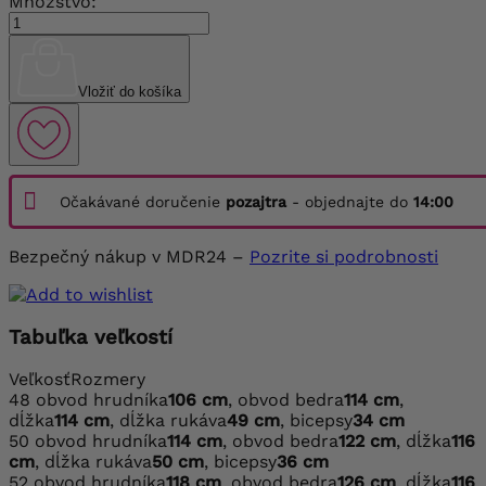
Množstvo:
Vložiť do košíka
Očakávané doručenie
pozajtra
- objednajte do
14:00
Bezpečný nákup v MDR24 –
Pozrite si podrobnosti
Tabuľka veľkostí
Veľkosť
Rozmery
48
obvod hrudníka
106 cm
, obvod bedra
114 cm
,
dĺžka
114 cm
, dĺžka rukáva
49 cm
, bicepsy
34 cm
50
obvod hrudníka
114 cm
, obvod bedra
122 cm
, dĺžka
116
cm
, dĺžka rukáva
50 cm
, bicepsy
36 cm
52
obvod hrudníka
118 cm
, obvod bedra
126 cm
, dĺžka
116