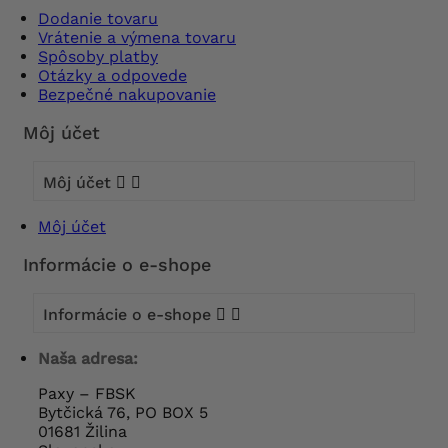
Dodanie tovaru
Vrátenie a výmena tovaru
Spôsoby platby
Otázky a odpovede
Bezpečné nakupovanie
Môj účet
Môj účet


Môj účet
Informácie o e-shope
Informácie o e-shope


Naša adresa:
Paxy – FBSK
Bytčická 76, PO BOX 5
01681 Žilina