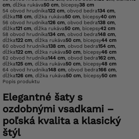
cm
, dĺžka rukáva
50 cm
, bicepsy
38 cm
54
obvod hrudníka
122 cm
, obvod bedra
134 cm
,
dĺžka
118 cm
, dĺžka rukáva
50 cm
, bicepsy
40 cm
56
obvod hrudníka
126 cm
, obvod bedra
138 cm
,
dĺžka
121 cm
, dĺžka rukáva
50 cm
, bicepsy
42 cm
58
obvod hrudníka
134 cm
, obvod bedra
148 cm
,
dĺžka
122 cm
, dĺžka rukáva
50 cm
, bicepsy
44 cm
60
obvod hrudníka
138 cm
, obvod bedra
154 cm
,
dĺžka
122 cm
, dĺžka rukáva
50 cm
, bicepsy
46 cm
62
obvod hrudníka
144 cm
, obvod bedra
162 cm
,
dĺžka
125 cm
, dĺžka rukáva
50 cm
, bicepsy
48 cm
64
obvod hrudníka
148 cm
, obvod bedra
166 cm
,
dĺžka
126 cm
, dĺžka rukáva
50 cm
, bicepsy
50 cm
Popis produktu
Elegantné šaty s
ozdobnými vsadkami –
poľská kvalita a klasický
štýl