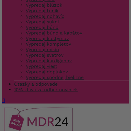
Výpredaj blúzok
Výpredaj tuník
Výpredaj nohavíc
Výpredaj sukní
Výpredaj búnd
Výpredaj búnd a kabátov
Výpredaj kostýmov
Výpredaj kompletov
Výpredaj mikín
Výpredaj svetrov
Výpredaj kardigánov
Výpredaj viest
Výpredaj doplnkov
Výpredaj spodnej bielizne
Otázky a odpovede
10% zľava za odber noviniek
