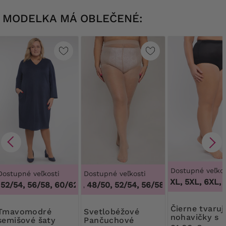
MODELKA MÁ OBLEČENÉ:
Dostupné veľkos
Dostupné veľkosti
Dostupné veľkosti
3XL, 4XL, 5XL, 6XL, 
52/54, 56/58, 60/62
44/46, 48/50, 52/54, 56/58, 60/62
,
48/50, 52/54, 56/58, 60/62
,
44/46, 
Čierne tvarujúce
modré
Svetlobéžové
nohavičky s
semišové šaty
Pančuchové
vysokým pás