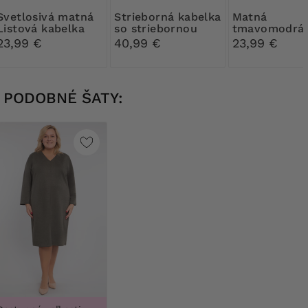
ivá matná
Strieborná kabelka
Matná
Listová kabelka
so striebornou
tmavomodrá
sponou
Listová kabe
23,99 €
40,99 €
23,99 €
PODOBNÉ ŠATY: