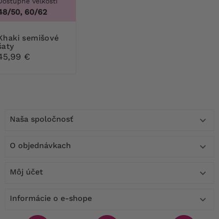
Dostupné veľkosti
48/50, 60/62
semišové
šaty
45,99 €
Naša spoločnosť

O objednávkach

Môj účet

Informácie o e-shope
