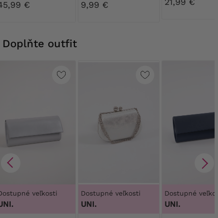
21,99 €
nohavice Ribessa
45,99 €
9,99 €
30 DEN
Doplňte outfit
Dostupné veľkosti
Dostupné veľkosti
Dostupné veľkos
UNI.
UNI.
UNI.