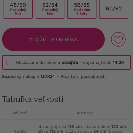
48/50
52/54
56/58
60/62
Posledný
Posledný
Posledné
kus
kus
3 kusy
VLOŽIŤ DO KOŠÍKA
Očakávané doručenie
pozajtra
- objednajte do
14:00
Bezpečný nákup v MDR24 –
Pozrite si podrobnosti
Tabuľka veľkostí
Veľkosť
Rozmery
obvod poprsia
116 cm
, obvod bokov
120 cm
,
48/50
dĺžka
112 cm
, dĺžka rukávu
54 cm
, biceps