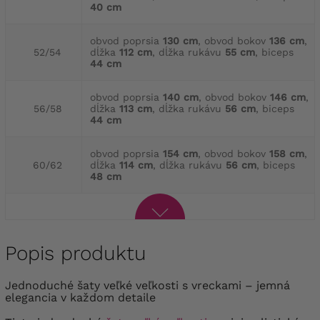
40 cm
obvod poprsia
130 cm
, obvod bokov
136 cm
,
52/54
dĺžka
112 cm
, dĺžka rukávu
55 cm
, biceps
44 cm
obvod poprsia
140 cm
, obvod bokov
146 cm
,
56/58
dĺžka
113 cm
, dĺžka rukávu
56 cm
, biceps
44 cm
obvod poprsia
154 cm
, obvod bokov
158 cm
,
60/62
dĺžka
114 cm
, dĺžka rukávu
56 cm
, biceps
48 cm
Popis produktu
Jednoduché šaty veľké veľkosti s vreckami – jemná
elegancia v každom detaile