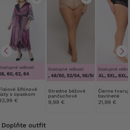
Dostupné veľkosti
Dostupné veľkosti
Dostupné veľkos
58, 60, 62, 64
44/46, 48/50, 52/54, 56/58, 60/62
3XL, 4XL, 5XL, 6XL, 7
,
44/46, 4
 šifónové
Stredne béžové
Čierne tvarujúce
šaty s opaskom
pančuchové
bavlnené
83,99 €
nohavice 30 DEN
nohavičky s 
9,99 €
21,99 €
Ribessa
Doplňte outfit