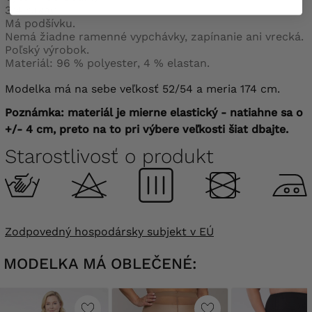
3/4 rukáv.
Má podšívku.
Nemá žiadne ramenné vypchávky, zapínanie ani vrecká.
Poľský výrobok.
Materiál: 96 % polyester, 4 % elastan.
Modelka má na sebe veľkosť 52/54 a meria 174 cm.
Poznámka: materiál je mierne elastický - natiahne sa o
+/- 4 cm, preto na to pri výbere veľkosti šiat dbajte.
Starostlivosť o produkt
Zodpovedný hospodársky subjekt v EÚ
MODELKA MÁ OBLEČENÉ: