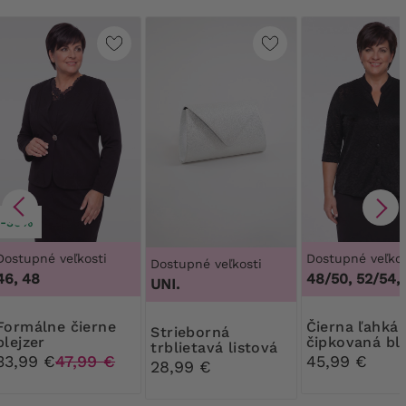
-30%
Dostupné veľkosti
Dostupné veľkos
Dostupné veľkosti
46, 48
48/50, 52/54,
UNI.
e čierne
Čierna ľahká
Strieborná
blejzer
čipkovaná ble
trblietavá listová
33,99 €
47,99 €
45,99 €
kabelka
28,99 €