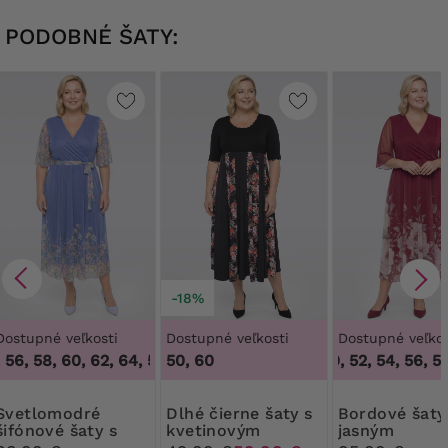
PODOBNÉ ŠATY:
-18%
Dostupné veľkosti
Dostupné veľkosti
Dostupné veľkos
56, 58, 60, 62, 64
,
50, 54, 56, 58, 60, 62, 64
50, 60
48, 50, 52, 54, 56, 58,
omodré
Dlhé čierne šaty s
Bordové šaty s
šifónové šaty s
kvetinovým
jasným
opaskom
vzorom
kvetinovým