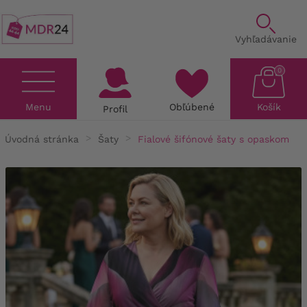
Vyhľadávanie
0
Menu
Obľúbené
Košík
Profil
Úvodná stránka
Šaty
Fialové šifónové šaty s opaskom