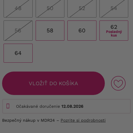
48
50
52
54
62
56
58
60
Posledný
kus
64
VLOŽIŤ DO KOŠÍKA
Očakávané doručenie
12.08.2026
Bezpečný nákup v MDR24 –
Pozrite si podrobnosti