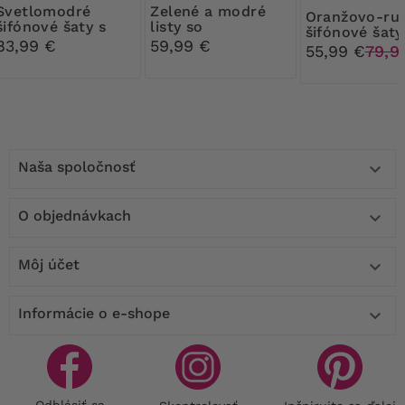
omodré
Zelené a modré
Oranžovo-ružové
šifónové šaty s
listy so
šifónové šaty
opaskom
sieťovanými
83,99 €
59,99 €
55,99 €
79,9
šatami
Naša spoločnosť

O objednávkach

Môj účet

Informácie o e-shope
