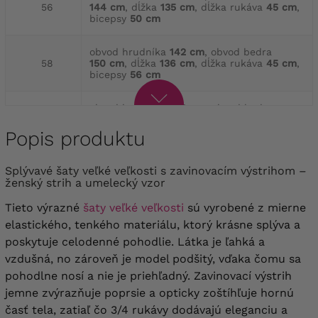
56
144 cm
, dĺžka
135 cm
, dĺžka rukáva
45 cm
,
bicepsy
50 cm
obvod hrudníka
142 cm
, obvod bedra
58
150 cm
, dĺžka
136 cm
, dĺžka rukáva
45 cm
,
bicepsy
56 cm
obvod hrudníka
148 cm
, obvod bedra
60
158 cm
, dĺžka
138 cm
, dĺžka rukáva
45 cm
,
bicepsy
58 cm
Popis produktu
obvod hrudníka
154 cm
, obvod bedra
Splývavé šaty veľké veľkosti s zavinovacím výstrihom –
62
166 cm
, dĺžka
140 cm
, dĺžka rukáva
46 cm
,
ženský strih a umelecký vzor
bicepsy
62 cm
Tieto výrazné
šaty veľké veľkosti
sú vyrobené z mierne
obvod hrudníka
158 cm
, obvod bedra
172 cm
,
elastického, tenkého materiálu, ktorý krásne splýva a
64
dĺžka
140 cm
, dĺžka rukáva
46 cm
, bicepsy
poskytuje celodenné pohodlie. Látka je ľahká a
64 cm
vzdušná, no zároveň je model podšitý, vďaka čomu sa
pohodlne nosí a nie je priehľadný. Zavinovací výstrih
jemne zvýrazňuje poprsie a opticky zoštíhľuje hornú
časť tela, zatiaľ čo 3/4 rukávy dodávajú eleganciu a