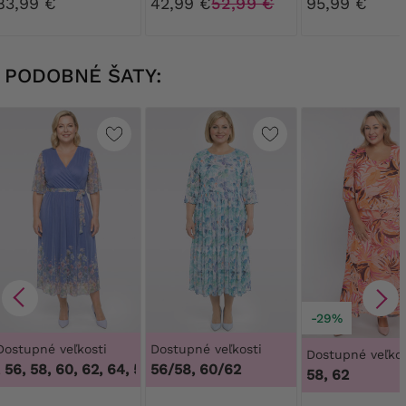
83,99 €
42,99 €
52,99 €
95,99 €
spodným die
PODOBNÉ ŠATY:
-29%
Dostupné veľkosti
Dostupné veľkosti
Dostupné veľkos
56, 58, 60, 62, 64
,
50, 54, 56, 58, 60, 62, 64
56/58, 60/62
58, 62