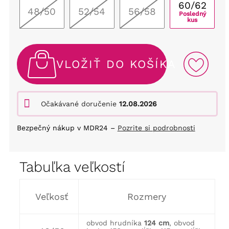
60/62
48/50
52/54
56/58
Posledný
kus
VLOŽIŤ DO KOŠÍKA
Očakávané doručenie
12.08.2026
Bezpečný nákup v MDR24 –
Pozrite si podrobnosti
Tabuľka veľkostí
Veľkosť
Rozmery
obvod hrudníka
124 cm
, obvod