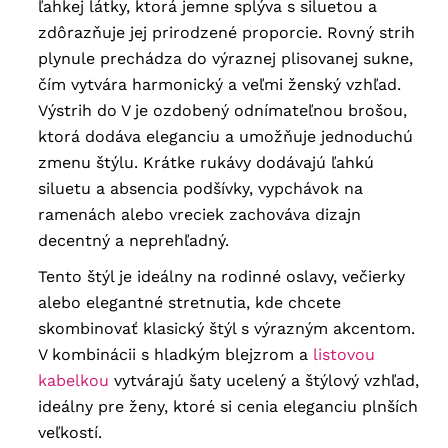
ľahkej látky, ktorá jemne splýva s siluetou a
zdôrazňuje jej prirodzené proporcie. Rovný strih
plynule prechádza do výraznej plisovanej sukne,
čím vytvára harmonický a veľmi ženský vzhľad.
Výstrih do V je ozdobený odnímateľnou brošou,
ktorá dodáva eleganciu a umožňuje jednoduchú
zmenu štýlu. Krátke rukávy dodávajú ľahkú
siluetu a absencia podšívky, vypchávok na
ramenách alebo vreciek zachováva dizajn
decentný a neprehľadný.
Tento štýl je ideálny na rodinné oslavy, večierky
alebo elegantné stretnutia, kde chcete
skombinovať klasický štýl s výrazným akcentom.
V kombinácii s hladkým blejzrom a
listovou
kabelkou
vytvárajú šaty ucelený a štýlový vzhľad,
ideálny pre ženy, ktoré si cenia eleganciu plnších
veľkostí.