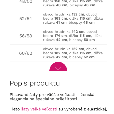
48/50
bedra
158 cm
, dĺžka
115 cm
, dĺžka
rukáva
40 cm
, bicepsy
46 cm
obvod hrudníka
132 cm
, obvod
52/54
bedra
163 cm
, dĺžka
115 cm
, dĺžka
rukáva
41 cm
, bicepsy
48 cm
obvod hrudníka
142 cm
, obvod
56/58
bedra
174 cm
, dĺžka
115 cm
, dĺžka
rukáva
42 cm
, bicepsy
50 cm
obvod hrudníka
152 cm
, obvod
60/62
bedra
182 cm
, dĺžka
115 cm
, dĺžka
rukáva
42 cm
, bicepsy
52 cm
Popis produktu
Plisované šaty pre väčšie veľkosti – ženská
elegancia na špeciálne príležitosti
Tieto
šaty veľké veľkosti
sú vyrobené z elastickej,