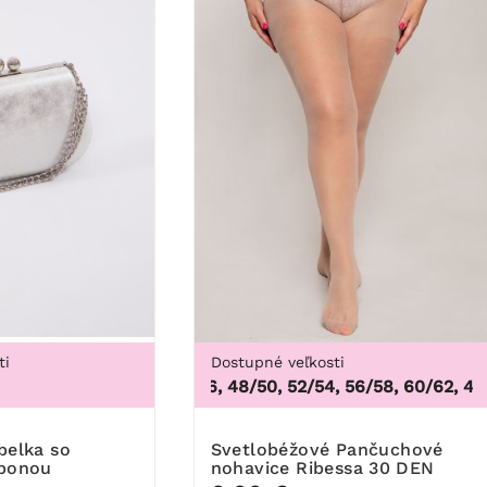
ti
Dostupné veľkosti
44/46, 48/50, 52/54, 56/58, 60/62
,
44/46,
3
Svetlobéžové Pančuchové
sponou
nohavice Ribessa 30 DEN