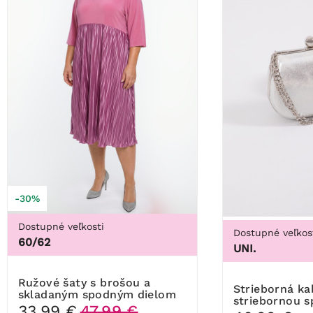
-30%
Dostupné veľkosti
Dostupné veľkos
60/62
UNI.
Ružové šaty s brošou a
Strieborná kabelka so
skladaným spodným dielom
striebornou 
33,99 €
47,99 €