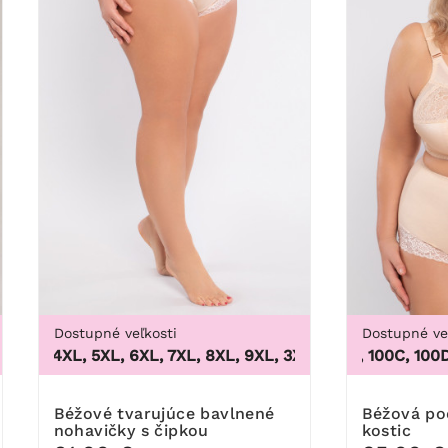
Dostupné veľkosti
Dostupné ve
 48/50, 52/54, 56/58, 60/62
XL, 4XL, 5XL, 6XL, 7XL, 8XL, 9XL
,
3XL, 4XL, 5XL, 6XL, 7XL,
100B, 100C, 100D, 10
Béžové tvarujúce bavlnené
Béžová podprsenka bez
nohavičky s čipkou
kostic