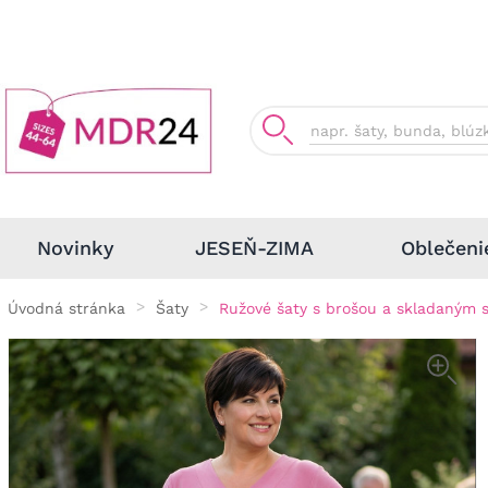
Oblečeni
Novinky
JESEŇ-ZIMA
Úvodná stránka
Šaty
Ružové šaty s brošou a skladaným