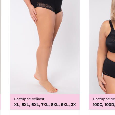
Dostupné veľkosti
Dostupné ve
48/50, 52/54, 56/58, 60/62
L, 4XL, 5XL, 6XL, 7XL, 8XL, 9XL
,
3XL, 4XL, 5XL, 6XL, 7XL, 
100B, 100C, 100D, 100