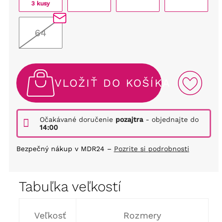
3 kusy
64
VLOŽIŤ DO KOŠÍKA
Očakávané doručenie
pozajtra
- objednajte do
14:00
Bezpečný nákup v MDR24 –
Pozrite si podrobnosti
Tabuľka veľkostí
Veľkosť
Rozmery