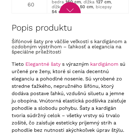
bedra
160 cm
, dĺžka
127 cm
,
60
dĺžka rukáva
50 cm
, bicepsy
54 cm
obvod hrudníka
156 cm
, obvod
bedra
166 cm
, dĺžka
129 cm
,
62
Popis produktu
dĺžka rukáva
50 cm
, bicepsy
56 cm
obvod hrudníka
162 cm
, obvod
Šifónové šaty pre väčšie veľkosti s kardigánom a
bedra
172 cm
, dĺžka
134 cm
,
64
ozdobným výstrihom – ľahkosť a elegancia na
dĺžka rukáva
52 cm
, bicepsy
špeciálne príležitosti
58 cm
Tieto
Elegantné šaty
s výrazným
kardigánom
sú
určené pre ženy, ktoré si cenia decentnú
eleganciu a pohodlné nosenie. Sú vyrobené zo
stredne ťažkého, nepružného šifónu, ktorý
dodáva postave ľahkú, vzdušnú siluetu a jemne
ju obopína. Vnútorná elastická podšívka zaisťuje
pohodlie a slobodu pohybu. Šaty a kardigán
tvoria súdržný celok – všetky vrstvy sú trvalo
zošité, čo zaisťuje esteticky príjemný strih a
pohodlie bez nutnosti akýchkoľvek úprav štýlu.