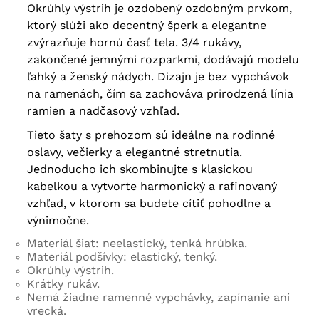
Okrúhly výstrih je ozdobený ozdobným prvkom,
ktorý slúži ako decentný šperk a elegantne
zvýrazňuje hornú časť tela. 3/4 rukávy,
zakončené jemnými rozparkmi, dodávajú modelu
ľahký a ženský nádych. Dizajn je bez vypchávok
na ramenách, čím sa zachováva prirodzená línia
ramien a nadčasový vzhľad.
Tieto šaty s prehozom sú ideálne na rodinné
oslavy, večierky a elegantné stretnutia.
Jednoducho ich skombinujte s klasickou
kabelkou a vytvorte harmonický a rafinovaný
vzhľad, v ktorom sa budete cítiť pohodlne a
výnimočne.
Materiál šiat: neelastický, tenká hrúbka.
Materiál podšívky: elastický, tenký.
Okrúhly výstrih.
Krátky rukáv.
Nemá žiadne ramenné vypchávky, zapínanie ani
vrecká.