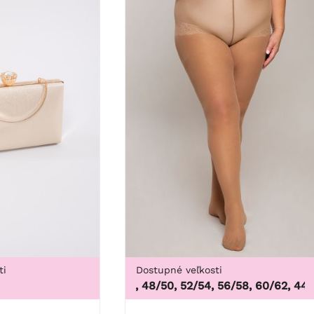
ti
Dostupné veľkosti
44/46, 48/50, 52/54, 56/58, 60/62
,
44/46, 
3X