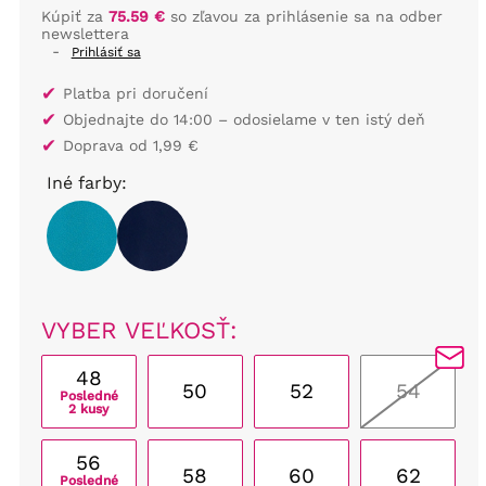
Kúpiť za
75.59 €
so zľavou za prihlásenie sa na odber
newslettera
-
Prihlásiť sa
✔
Platba pri doručení
✔
Objednajte do 14:00 – odosielame v ten istý deň
✔
Doprava od 1,99 €
Iné farby:
VYBER VEĽKOSŤ:
48
50
52
54
Posledné
2 kusy
56
58
60
62
Posledné