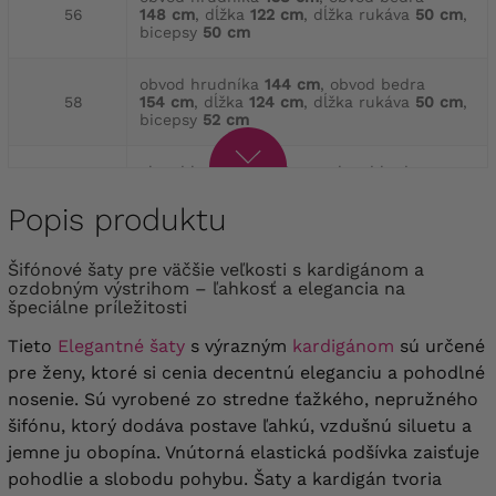
56
148 cm
, dĺžka
122 cm
, dĺžka rukáva
50 cm
,
bicepsy
50 cm
obvod hrudníka
144 cm
, obvod bedra
58
154 cm
, dĺžka
124 cm
, dĺžka rukáva
50 cm
,
bicepsy
52 cm
obvod hrudníka
150 cm
, obvod bedra
60
160 cm
, dĺžka
127 cm
, dĺžka rukáva
50 cm
,
bicepsy
54 cm
Popis produktu
obvod hrudníka
156 cm
, obvod bedra
Šifónové šaty pre väčšie veľkosti s kardigánom a
62
166 cm
, dĺžka
129 cm
, dĺžka rukáva
50 cm
,
ozdobným výstrihom – ľahkosť a elegancia na
bicepsy
56 cm
špeciálne príležitosti
Tieto
Elegantné šaty
s výrazným
kardigánom
sú určené
obvod hrudníka
162 cm
, obvod bedra
172 cm
,
64
dĺžka
134 cm
, dĺžka rukáva
52 cm
, bicepsy
pre ženy, ktoré si cenia decentnú eleganciu a pohodlné
58 cm
nosenie. Sú vyrobené zo stredne ťažkého, nepružného
šifónu, ktorý dodáva postave ľahkú, vzdušnú siluetu a
jemne ju obopína. Vnútorná elastická podšívka zaisťuje
pohodlie a slobodu pohybu. Šaty a kardigán tvoria