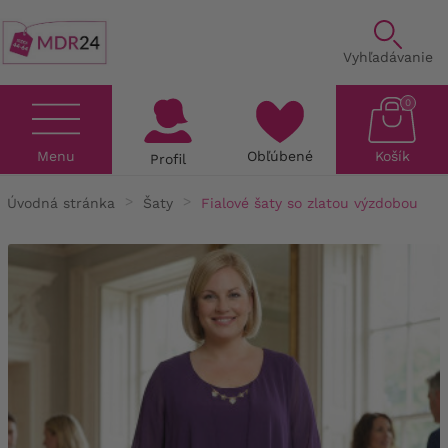
Vyhľadávanie
0
Menu
Obľúbené
Košík
Profil
Úvodná stránka
Šaty
Fialové šaty so zlatou výzdobou