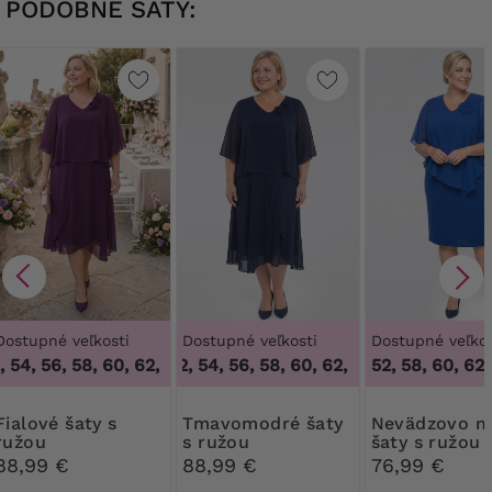
PODOBNÉ ŠATY:
Dostupné veľkosti
Dostupné veľkosti
Dostupné veľkos
 54, 56, 58, 60, 62, 64
50, 52, 54, 56, 58, 60, 62, 64
,
50, 52, 54, 56, 58, 60, 62, 64
,
52, 58, 60, 62,
50, 52, 54, 56
é šaty s
Tmavomodré šaty
Nevädzovo modré
ružou
s ružou
šaty s ružou
88,99 €
88,99 €
76,99 €