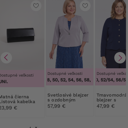
Dostupné veľkosti
Dostupné veľkos
Dostupné veľkosti
46, 48, 50, 52, 54, 56, 58, 60, 62, 64
48/50, 52/54, 56/58,
,
46, 48
UNI.
Svetlosivé blejzer
Tmavomodrá
á čierna
s ozdobným
blejzer s
Listová kabelka
gombíkom
ozdobnými
57,99 €
47,99 €
23,99 €
gombíkmi