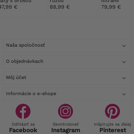
šaty s brošou
ružou
flitrami
47,99 €
88,99 €
79,99 €
Naša spoločnosť

O objednávkach

Môj účet

Informácie o e-shope

Odhlásiť sa
Skontrolovať
Inšpirujte sa ďalej
Facebook
Instagram
Pinterest