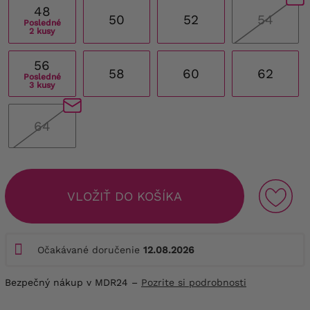
48
50
52
54
Posledné
2 kusy
56
58
60
62
Posledné
3 kusy
64
VLOŽIŤ DO KOŠÍKA
Očakávané doručenie
12.08.2026
Bezpečný nákup v MDR24 –
Pozrite si podrobnosti