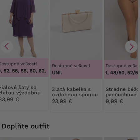
Dostupné veľkosti
Dostupné veľkosti
Dostupné veľkos
 52, 56, 58, 60, 62
,
48, 50, 52, 56, 58, 60, 62
UNI.
44/46, 48/50, 52/54,
 šaty so
Zlatá kabelka s
Stredne béžové
zlatou výzdobou
ozdobnou sponou
pančuchové
83,99 €
nohavice 30
23,99 €
9,99 €
Ribessa
Doplňte outfit