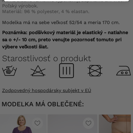
Nemá žiadne ramenné vypchávky, zapínanie ani vrecká.
Poľský výrobok.
Materiál: 96 % polyester, 4 % elastan.
Modelka má na sebe veľkosť 52/54 a meria 170 cm.
Poznámka: podšívkový materiál
je
elastický - natiahne
sa o +/- 10 cm, preto venujte pozornosť tomuto pri
výbere veľkosti šiat.
Starostlivosť o produkt
Zodpovedný hospodársky subjekt v EÚ
MODELKA MÁ OBLEČENÉ: