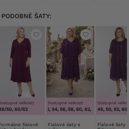
PODOBNÉ ŠATY:
Dostupné veľkosti
Dostupné veľkosti
Dostupné veľkos
48/50, 60/62
50, 52, 54, 56, 58, 60, 62, 64
,
48, 50, 52, 60,
50, 52, 54, 56
 fialové
Fialové šaty s
Fialové šaty s