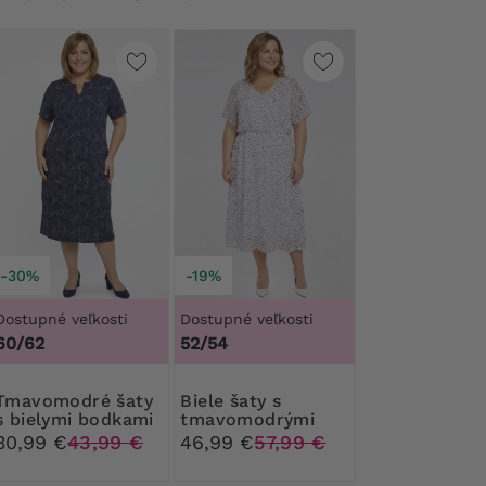
-30%
-19%
Dostupné veľkosti
Dostupné veľkosti
60/62
52/54
dré šaty
Biele šaty s
s bielymi bodkami
tmavomodrými
bodkami
30,99 €
43,99 €
46,99 €
57,99 €