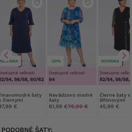
NOVINKA
-20%
NOVINKA
Dostupné veľkosti
Dostupné veľkosti
Dostupné veľkos
52/54, 56/58, 60/62
64
52/54, 56/58,
dré šaty
Nevädzovo modré
Čierne šaty so
s čiernymi
šaty
šifónovými
mašľami
rukávmi a bé
47,99 €
61,99 €
76,99 €
45,99 €
bielymi vzorm
PODOBNÉ ŠATY: