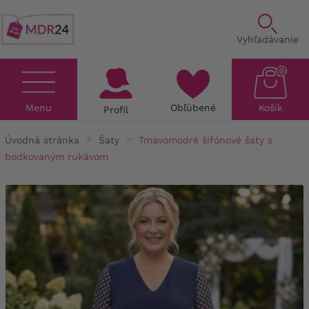
Vyhľadávanie
0
Menu
Obľúbené
Košík
Profil
Úvodná stránka
Šaty
Tmavomodré šifónové šaty s
bodkovaným rukávom