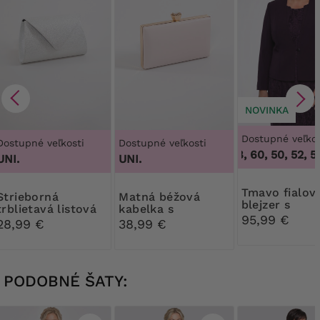
NOVINKA
Dostupné veľkos
Dostupné veľkosti
Dostupné veľkosti
50, 52, 54, 56, 58, 60
,
50, 52, 54
UNI.
UNI.
Tmavo fialová
eborná
Matná béžová
blejzer s
trblietavá listová
kabelka s
gombíkom
95,99 €
kabelka
ozdobnou sponou
28,99 €
38,99 €
PODOBNÉ ŠATY: