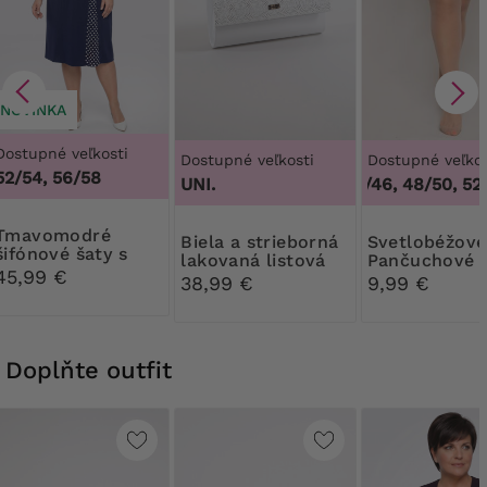
NOVINKA
Dostupné veľkosti
Dostupné veľkosti
Dostupné veľkos
52/54, 56/58
100B, 100
UNI.
44/46, 48/50, 52/
modré
Biela a strieborná
Svetlobéžové
šifónové šaty s
lakovaná listová
Pančuchové
bodkovaným
45,99 €
kabelka
nohavice Rib
38,99 €
9,99 €
rukávom
30 DEN
Doplňte outfit