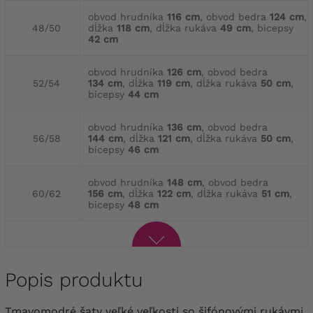
obvod hrudníka
116 cm
, obvod bedra
124 cm
,
48/50
dĺžka
118 cm
, dĺžka rukáva
49 cm
, bicepsy
42 cm
obvod hrudníka
126 cm
, obvod bedra
52/54
134 cm
, dĺžka
119 cm
, dĺžka rukáva
50 cm
,
bicepsy
44 cm
obvod hrudníka
136 cm
, obvod bedra
56/58
144 cm
, dĺžka
121 cm
, dĺžka rukáva
50 cm
,
bicepsy
46 cm
obvod hrudníka
148 cm
, obvod bedra
60/62
156 cm
, dĺžka
122 cm
, dĺžka rukáva
51 cm
,
bicepsy
48 cm
Popis produktu
Tmavomodré šaty veľké veľkosti so šifónovými rukávmi