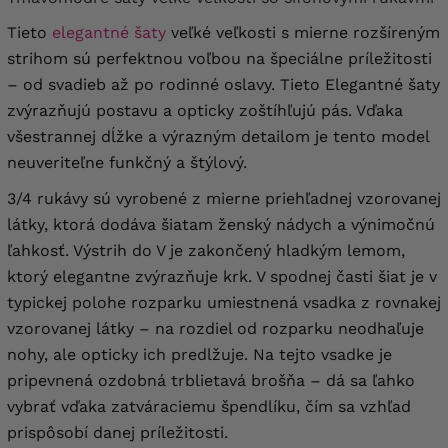
Tieto
elegantné šaty
veľké veľkosti s mierne rozšíreným
strihom sú perfektnou voľbou na špeciálne príležitosti
– od svadieb až po rodinné oslavy. Tieto Elegantné šaty
zvýrazňujú postavu a opticky zoštíhľujú pás. Vďaka
všestrannej dĺžke a výrazným detailom je tento model
neuveriteľne funkčný a štýlový.
3/4 rukávy sú vyrobené z mierne priehľadnej vzorovanej
látky, ktorá dodáva šiatam ženský nádych a výnimočnú
ľahkosť. Výstrih do V je zakončený hladkým lemom,
ktorý elegantne zvýrazňuje krk. V spodnej časti šiat je v
typickej polohe rozparku umiestnená vsadka z rovnakej
vzorovanej látky – na rozdiel od rozparku neodhaľuje
nohy, ale opticky ich predlžuje. Na tejto vsadke je
pripevnená ozdobná trblietavá brošňa – dá sa ľahko
vybrať vďaka zatváraciemu špendlíku, čím sa vzhľad
prispôsobí danej príležitosti.