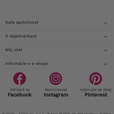
Naša spoločnosť

O objednávkach

Môj účet

Informácie o e-shope

Odhlásiť sa
Skontrolovať
Inšpirujte sa ďalej
Facebook
Instagram
Pinterest
© 2026 - FBSK sp. z o.o., Żytnia 15/21B, 01-014 Varšava, Poľsko,