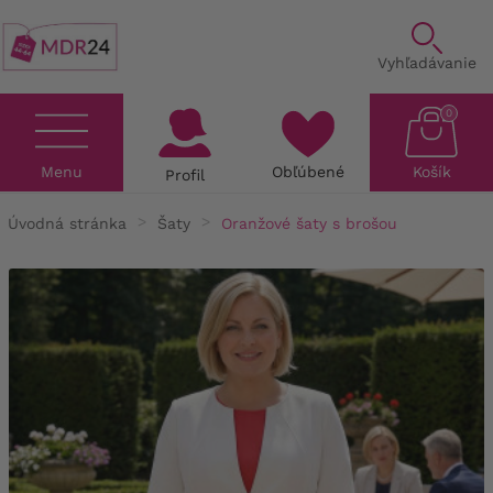
Vyhľadávanie
0
Menu
Obľúbené
Košík
Profil
Úvodná stránka
Šaty
Oranžové šaty s brošou