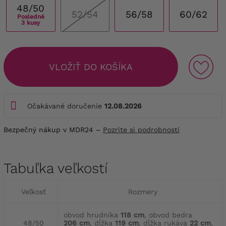
48/50
52/54
56/58
60/62
Posledné
3 kusy
VLOŽIŤ DO KOŠÍKA
Očakávané doručenie
12.08.2026
Bezpečný nákup v MDR24 –
Pozrite si podrobnosti
Tabuľka veľkostí
Veľkosť
Rozmery
obvod hrudníka
118 cm
, obvod bedra
48/50
206 cm
, dĺžka
119 cm
, dĺžka rukáva
22 cm
,