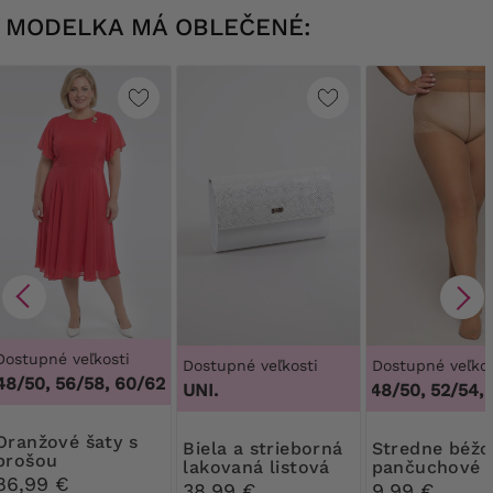
MODELKA MÁ OBLEČENÉ:
Dostupné veľkosti
Dostupné veľkosti
Dostupné veľkos
48/50, 56/58, 60/62
UNI.
44/46, 48/50, 52/54, 5
vé šaty s
Biela a strieborná
Stredne béžové
brošou
lakovaná listová
pančuchové
86,99 €
kabelka
nohavice 30
38,99 €
9,99 €