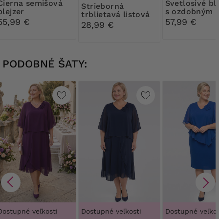
 semišová
Svetlosivé blejzer
Strieborná
blejzer
s ozdobným
trblietavá listová
gombíkom
55,99 €
57,99 €
kabelka
28,99 €
PODOBNÉ ŠATY:
Dostupné veľkosti
Dostupné veľkosti
Dostupné veľkos