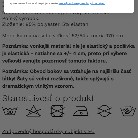
Zapínanie na zips.
správ e-mailom a akceptujete naše
zásady ochrany osobných údajov.
Má podšívku a brošňu.
Nemá žiadne ramenné vypchávky ani vrecká.
Poľský výrobok.
Zloženie: 95% polyester, 5% elastan.
Modelka má na sebe veľkosť 52/54 a meria 170 cm.
Poznámka: vonkajší materiál nie je elastický a podšívka
je elastická - natiahne sa +/- 4 cm, preto pri výbere
veľkosti venujte pozornosť tomuto faktoru.
Poznámka: Obvod bokov sa vzťahuje na najširšiu časť
látky! Šaty sú veľmi rozšírené, takže splývajú s
dramatickým vlnitým vzorom.
Starostlivosť o produkt
Zodpovedný hospodársky subjekt v EÚ