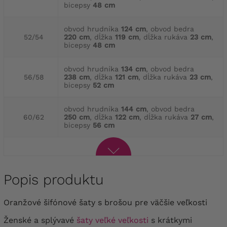
bicepsy
48 cm
obvod hrudníka
124 cm
, obvod bedra
52/54
220 cm
, dĺžka
119 cm
, dĺžka rukáva
23 cm
,
bicepsy
48 cm
obvod hrudníka
134 cm
, obvod bedra
56/58
238 cm
, dĺžka
121 cm
, dĺžka rukáva
23 cm
,
bicepsy
52 cm
obvod hrudníka
144 cm
, obvod bedra
60/62
250 cm
, dĺžka
122 cm
, dĺžka rukáva
27 cm
,
bicepsy
56 cm
Popis produktu
Oranžové šifónové šaty s brošou pre väčšie veľkosti
Ženské a splývavé
šaty veľké veľkosti
s krátkymi