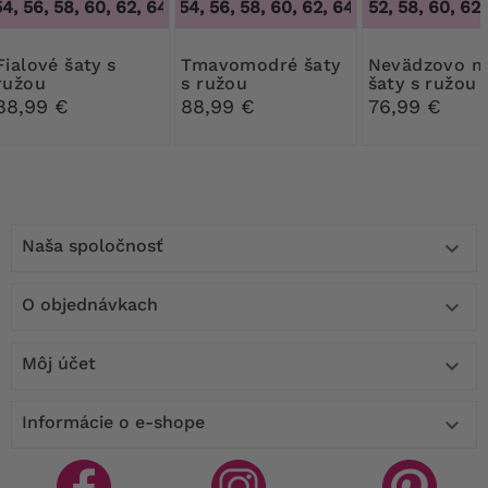
4, 56, 58, 60, 62, 64
50, 52, 54, 56, 58, 60, 62, 64
,
50, 52, 54, 56, 58, 60, 62, 64
,
50, 52, 54, 56, 
52, 58, 60, 62,
é šaty s
Tmavomodré šaty
Nevädzovo modré
ružou
s ružou
šaty s ružou
88,99 €
88,99 €
76,99 €
Naša spoločnosť

O objednávkach

Môj účet

Informácie o e-shope
