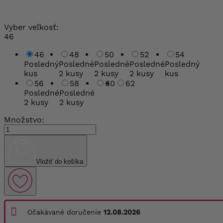
Vyber veľkosť:
46
46
48
50
52
54
Posledný
Posledné
Posledné
Posledné
Posledný
kus
2 kusy
2 kusy
2 kusy
kus
56
58
60
62
Posledné
Posledné
2 kusy
2 kusy
Množstvo:
Vložiť do košíka
Očakávané doručenie
12.08.2026