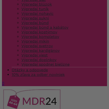
Výpredaj blúzok
Výpredaj tuník
Výpredaj nohavíc
Výpredaj sukní
Výpredaj búnd
Výpredaj búnd a kabátov
Výpredaj kostýmov
Výpredaj kompletov
Výpredaj mikín
Výpredaj svetrov
Výpredaj kardigánov
Výpredaj viest
Výpredaj doplnkov
Výpredaj spodnej bielizne
Otázky a odpovede
10% zľava za odber noviniek
