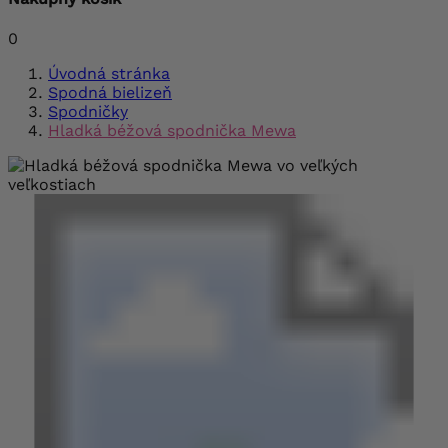
0
Úvodná stránka
Spodná bielizeň
Spodničky
Hladká béžová spodnička Mewa