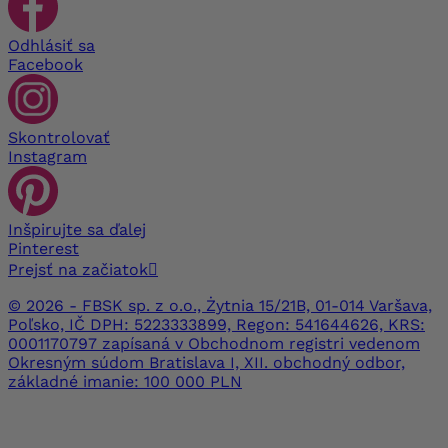
Odhlásiť sa
Facebook
Skontrolovať
Instagram
Inšpirujte sa ďalej
Pinterest
Prejsť na začiatok

© 2026 - FBSK sp. z o.o., Żytnia 15/21B, 01-014 Varšava,
Poľsko, IČ DPH: 5223333899, Regon: 541644626, KRS:
0001170797 zapísaná v Obchodnom registri vedenom
Okresným súdom Bratislava I, XII. obchodný odbor,
základné imanie: 100 000 PLN