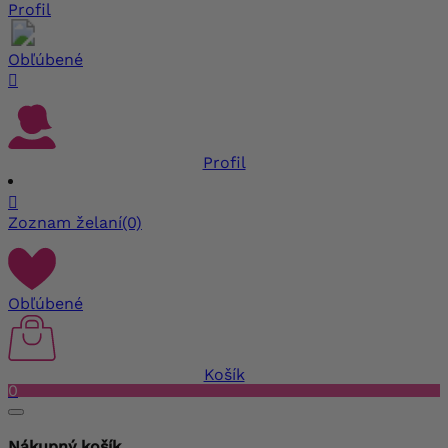
Profil
Obľúbené

Profil

Zoznam želaní
(0)
Obľúbené
Košík
0
Nákupný košík