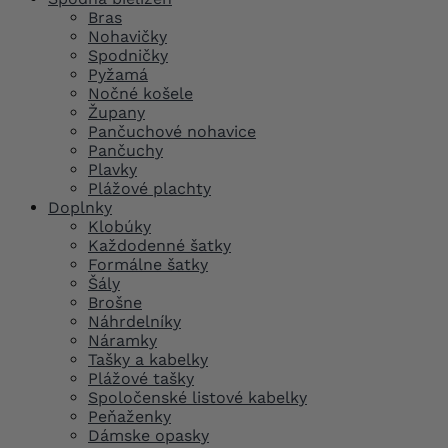
Bras
Nohavičky
Spodničky
Pyžamá
Nočné košele
Župany
Pančuchové nohavice
Pančuchy
Plavky
Plážové plachty
Doplnky
Klobúky
Každodenné šatky
Formálne šatky
Šály
Brošne
Náhrdelníky
Náramky
Tašky a kabelky
Plážové tašky
Spoločenské listové kabelky
Peňaženky
Dámske opasky