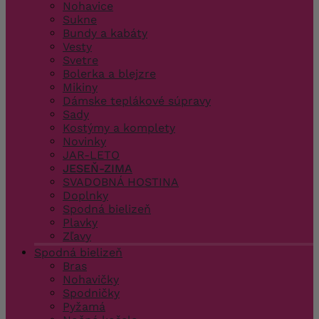
Nohavice
Sukne
Bundy a kabáty
Vesty
Svetre
Bolerka a blejzre
Mikiny
Dámske teplákové súpravy
Sady
Kostýmy a komplety
Novinky
JAR-LETO
JESEŇ-ZIMA
SVADOBNÁ HOSTINA
Doplnky
Spodná bielizeň
Plavky
Zľavy
Spodná bielizeň
Bras
Nohavičky
Spodničky
Pyžamá