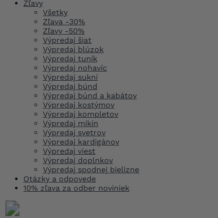
Zľavy
Všetky
Zľava -30%
Zľavy -50%
Výpredaj šiat
Výpredaj blúzok
Výpredaj tuník
Výpredaj nohavíc
Výpredaj sukní
Výpredaj búnd
Výpredaj búnd a kabátov
Výpredaj kostýmov
Výpredaj kompletov
Výpredaj mikín
Výpredaj svetrov
Výpredaj kardigánov
Výpredaj viest
Výpredaj doplnkov
Výpredaj spodnej bielizne
Otázky a odpovede
10% zľava za odber noviniek