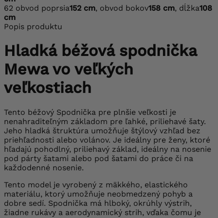
62
obvod poprsia
152 cm
, obvod bokov
158 cm
, dĺžka
108
cm
Popis produktu
Hladká béžová spodnička
Mewa vo veľkých
veľkostiach
Tento béžový Spodnička pre plnšie veľkosti je
nenahraditeľným základom pre ľahké, priliehavé šaty.
Jeho hladká štruktúra umožňuje štýlový vzhľad bez
priehľadnosti alebo volánov. Je ideálny pre ženy, ktoré
hľadajú pohodlný, priliehavý základ, ideálny na nosenie
pod párty šatami alebo pod šatami do práce či na
každodenné nosenie.
Tento model je vyrobený z mäkkého, elastického
materiálu, ktorý umožňuje neobmedzený pohyb a
dobre sedí. Spodnička má hlboký, okrúhly výstrih,
žiadne rukávy a aerodynamický strih, vďaka čomu je