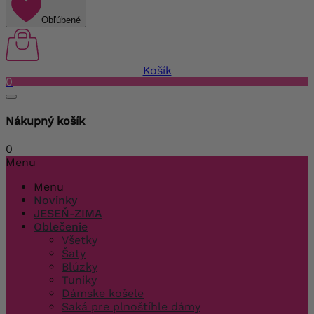
Obľúbené
Košík
0
Nákupný košík
0
Menu
Menu
Novinky
JESEŇ-ZIMA
Oblečenie
Všetky
Šaty
Blúzky
Tuniky
Dámske košele
Saká pre plnoštíhle dámy