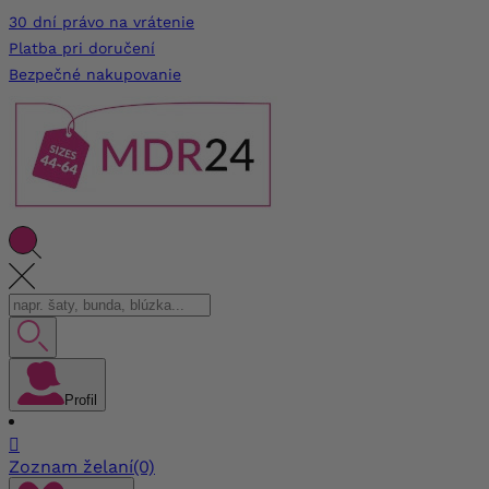
30 dní právo na vrátenie
Platba pri doručení
Bezpečné nakupovanie
Profil

Zoznam želaní
(0)