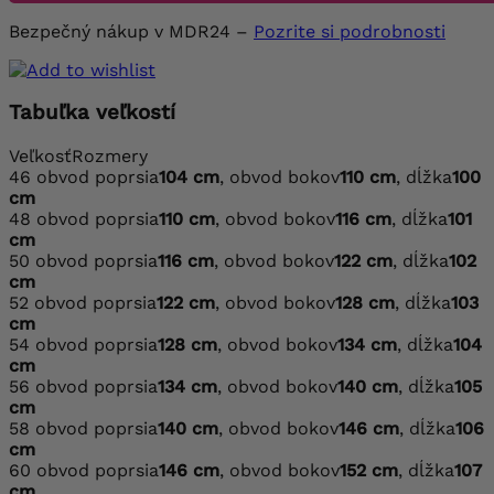
Bezpečný nákup v MDR24 –
Pozrite si podrobnosti
Tabuľka veľkostí
Veľkosť
Rozmery
46
obvod poprsia
104 cm
, obvod bokov
110 cm
, dĺžka
100
cm
48
obvod poprsia
110 cm
, obvod bokov
116 cm
, dĺžka
101
cm
50
obvod poprsia
116 cm
, obvod bokov
122 cm
, dĺžka
102
cm
52
obvod poprsia
122 cm
, obvod bokov
128 cm
, dĺžka
103
cm
54
obvod poprsia
128 cm
, obvod bokov
134 cm
, dĺžka
104
cm
56
obvod poprsia
134 cm
, obvod bokov
140 cm
, dĺžka
105
cm
58
obvod poprsia
140 cm
, obvod bokov
146 cm
, dĺžka
106
cm
60
obvod poprsia
146 cm
, obvod bokov
152 cm
, dĺžka
107
cm