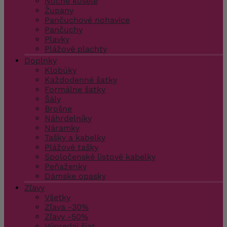
Nočné košele
Župany
Pančuchové nohavice
Pančuchy
Plavky
Plážové plachty
Doplnky
Klobúky
Každodenné šatky
Formálne šatky
Šály
Brošne
Náhrdelníky
Náramky
Tašky a kabelky
Plážové tašky
Spoločenské listové kabelky
Peňaženky
Dámske opasky
Zľavy
Všetky
Zľava -30%
Zľavy -50%
Výpredaj šiat