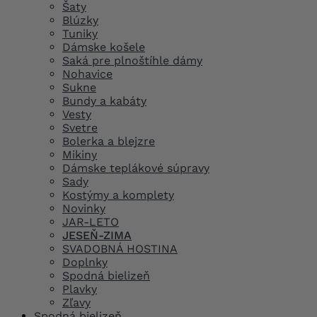
Šaty
Blúzky
Tuniky
Dámske košele
Saká pre plnoštíhle dámy
Nohavice
Sukne
Bundy a kabáty
Vesty
Svetre
Bolerka a blejzre
Mikiny
Dámske teplákové súpravy
Sady
Kostýmy a komplety
Novinky
JAR-LETO
JESEŇ-ZIMA
SVADOBNÁ HOSTINA
Doplnky
Spodná bielizeň
Plavky
Zľavy
Spodná bielizeň