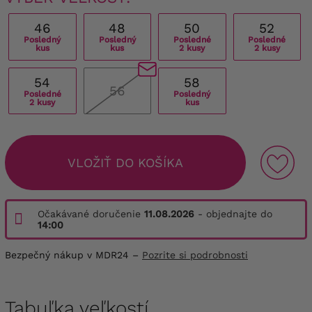
46
48
50
52
Posledný
Posledný
Posledné
Posledné
kus
kus
2 kusy
2 kusy
54
58
56
Posledné
Posledný
2 kusy
kus
VLOŽIŤ DO KOŠÍKA
Očakávané doručenie
11.08.2026
- objednajte do
14:00
Bezpečný nákup v MDR24 –
Pozrite si podrobnosti
Tabuľka veľkostí