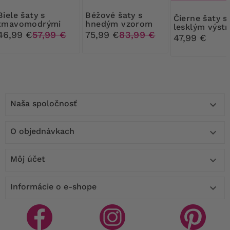
 šaty s
Béžové šaty s
Čierne šaty s
tmavomodrými
hnedým vzorom
lesklým výst
bodkami
46,99 €
57,99 €
75,99 €
83,99 €
47,99 €
Naša spoločnosť

O objednávkach

Môj účet

Informácie o e-shope
