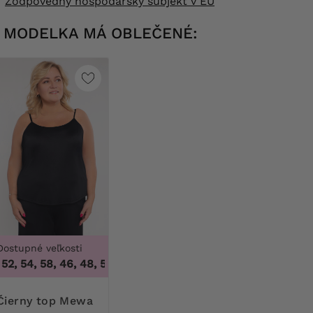
Zodpovedný hospodársky subjekt v EÚ
MODELKA MÁ OBLEČENÉ:
Dostupné veľkosti
52, 54, 58
,
46, 48, 50, 52, 54, 58
Čierny top Mewa