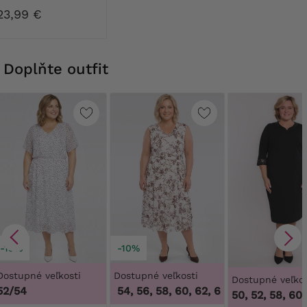
23,99 €
Doplňte outfit
-19%
-10%
Dostupné veľkosti
Dostupné veľkosti
Dostupné veľkos
52/54
48, 50, 52, 54, 56, 58, 60, 62, 64
,
48, 50, 52, 54,
50,
50, 52, 58, 60