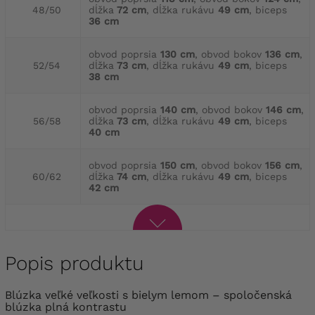
48/50
dĺžka
72 cm
, dĺžka rukávu
49 cm
, biceps
36 cm
obvod poprsia
130 cm
, obvod bokov
136 cm
,
52/54
dĺžka
73 cm
, dĺžka rukávu
49 cm
, biceps
38 cm
obvod poprsia
140 cm
, obvod bokov
146 cm
,
56/58
dĺžka
73 cm
, dĺžka rukávu
49 cm
, biceps
40 cm
obvod poprsia
150 cm
, obvod bokov
156 cm
,
60/62
dĺžka
74 cm
, dĺžka rukávu
49 cm
, biceps
42 cm
Popis produktu
blúzka veľké veľkosti s bielym lemom – spoločenská
blúzka plná kontrastu