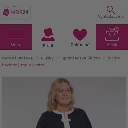
Vyhľadávanie
0
Menu
Obľúbené
Košík
Profil
Úvodná stránka
Blúzky
Spoločenské blúzky
Modrý
bavlnený top s kvetmi