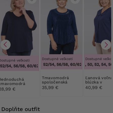
Dostupné veľkosti
Dostupné veľkos
Dostupné veľkosti
48/50, 52/54, 56/58, 60/62
46, 48, 50, 52, 54, 56,
,
48/50, 52/54, 5
52/54, 56/58, 60/62
,
48/50, 52/54, 56/58, 60/62
Tmavomodrá
Ľanová voľná
duchá
spoločenská
blúzka v
tmavomodrá
blúzka so záhybmi
tmavomodrej
35,99 €
40,99 €
blúzka s výstrihom
28,99 €
farbe
do V
Doplňte outfit