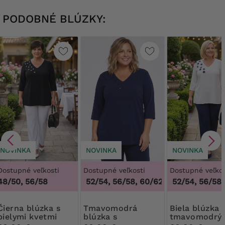
PODOBNÉ BLÚZKY:
NOVINKA
NOVINKA
NOVINKA
Dostupné veľkosti
Dostupné veľkosti
Dostupné veľkos
48/50, 56/58
48/50, 52/54, 56/58, 60/62
48/50, 52/54, 56/58, 
,
48/50, 52/54, 5
 blúzka s
Tmavomodrá
Biela blúzka s
bielymi kvetmi
blúzka s
tmavomodrý