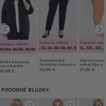
Dostupné veľkosti
Dostupné veľkos
Dostupné veľkosti
46, 50, 52, 54, 56, 58, 60, 62, 64
3XL, 4XL, 5XL, 6XL, 7
,
46, 50, 52,
52/54, 56/58, 60/62
,
48/50, 52/54, 56/58, 60/62
Tmavomodré
Čierne tvarujúce
ý bavlnený
formálne nohavice
nohavičky s
top s kvetmi
kvetinovou č
43,99 €
21,99 €
38,99 €
PODOBNÉ BLÚZKY: