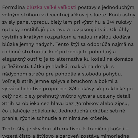
Formálna
blúzka veľké veľkosti
postavy s jednoduchým,
voľným strihom v decentnej áčkovej siluete. Kontrastný
zvislý panel vpredu, biely lem pri výstrihu a 3/4 rukávy
opticky zoštíhľujú postavu a rozjasňujú tvár. Okrúhly
výstrih s krátkym rozparkom a malou mašľou dodáva
blúzke jemný nádych. Tento štýl sa odporúča najmä na
rodinné stretnutia, keď potrebujete pohodlný a
elegantný outfit; je to alternatíva ku košeli na domáce
príležitosti.
Látka je hladká, mäkká na dotyk, s
nádychom streču pre pohodlie a slobodu pohybu.
Voľnejší strih jemne splýva s bruchom a bokmi a
vytvára lichotivé proporcie. 3/4 rukávy sú praktické po
celý rok; biely prehnutý vnútro vytvára ucelený detail.
Strih sa oblieka cez hlavu bez gombíkov alebo zipsu,
čo uľahčuje obliekanie. Jednoduchá údržba: šetrné
pranie, rýchle schnutie a minimálne krčenie.
Tento štýl je skvelou alternatívou k tradičnej košeli –
vyzerá čisto a štýlovo a zároveň zostáva mimoriadne