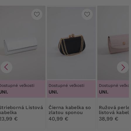
Dostupné veľkosti
Dostupné veľkosti
Dostupné veľkos
UNI.
UNI.
UNI.
ná Listová
Čierna kabelka so
Ružová perleťová
kabelka
zlatou sponou
listová kabel
ozdobou
23,99 €
40,99 €
38,99 €