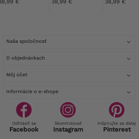
tmavomodrými
kvetmi
38,99 €
38,99 €
38,99 €
kvetmi
Naša spoločnosť

O objednávkach

Môj účet

Informácie o e-shope

Odhlásiť sa
Skontrolovať
Inšpirujte sa ďalej
Facebook
Instagram
Pinterest