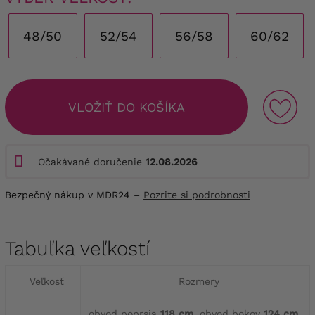
48/50
52/54
56/58
60/62
VLOŽIŤ DO KOŠÍKA
Očakávané doručenie
12.08.2026
Bezpečný nákup v MDR24 –
Pozrite si podrobnosti
Tabuľka veľkostí
Veľkosť
Rozmery
obvod poprsia
118 cm
, obvod bokov
124 cm
,