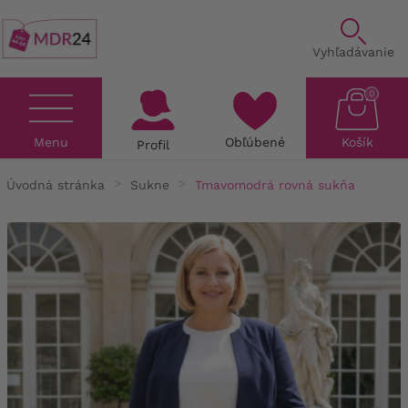
Vyhľadávanie
0
Menu
Obľúbené
Košík
Profil
Úvodná stránka
Sukne
Tmavomodrá rovná sukňa