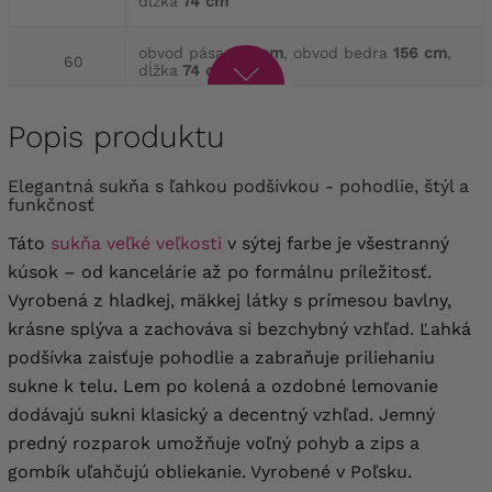
dĺžka
74 cm
obvod pása
136 cm
, obvod bedra
156 cm
,
60
dĺžka
74 cm
Popis produktu
Elegantná sukňa s ľahkou podšívkou - pohodlie, štýl a
funkčnosť
Táto
sukňa veľké veľkosti
v sýtej farbe je všestranný
kúsok – od kancelárie až po formálnu príležitosť.
Vyrobená z hladkej, mäkkej látky s prímesou bavlny,
krásne splýva a zachováva si bezchybný vzhľad. Ľahká
podšívka zaisťuje pohodlie a zabraňuje priliehaniu
sukne k telu. Lem po kolená a ozdobné lemovanie
dodávajú sukni klasický a decentný vzhľad. Jemný
predný rozparok umožňuje voľný pohyb a zips a
gombík uľahčujú obliekanie. Vyrobené v Poľsku.