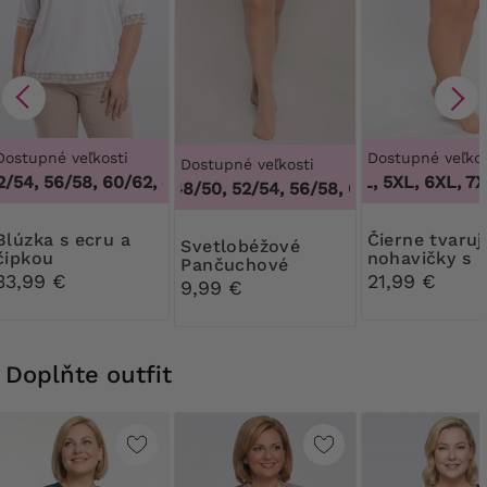
Dostupné veľkosti
Dostupné veľkos
Dostupné veľkosti
/54, 56/58, 60/62
,
48/50, 52/54, 56/58, 60/62
3XL, 4XL, 5XL, 6XL, 7XL
1
44/46, 48/50, 52/54, 56/58, 60/62
,
44/46, 48/
 s ecru a
Čierne tvarujúce
Svetlobéžové
čipkou
nohavičky s
Pančuchové
kvetinovou č
33,99 €
21,99 €
nohavice Ribessa
9,99 €
30 DEN
Doplňte outfit