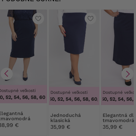
Dostupné veľkosti
Dostupné veľkosti
Dostupné veľkos
, 52, 54, 56, 58, 60, 62, 64
,
46, 48, 50, 52, 54, 56, 58, 60, 6
4
46, 48, 50, 52, 54, 56, 58, 60, 62, 64
46, 48, 50, 52, 54, 56, 5
,
46, 48, 5
antná
Jednoduchá
Elegantná dlhá
tmavomodrá
klasická
tmavomodrá
sukňa
38,99 €
tmavomodrá
sukňa
35,99 €
35,99 €
sukňa