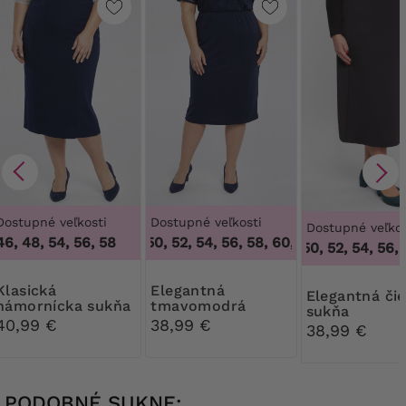
Dostupné veľkosti
Dostupné veľkosti
Dostupné veľkos
46, 48, 54, 56, 58
46, 48, 50, 52, 54, 56, 58, 60, 62, 64
,
46, 48, 5
4
46, 48, 50, 52, 54, 56, 5
sická
Elegantná
Elegantná čierna
námornícka sukňa
tmavomodrá
sukňa
s prešívaním
sukňa
40,99 €
38,99 €
38,99 €
PODOBNÉ SUKNE: