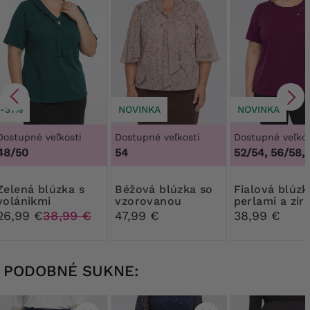
-31%
NOVINKA
NOVINKA
Dostupné veľkosti
Dostupné veľkosti
Dostupné veľkos
48/50
54
52/54, 56/58,
4
blúzka s
Béžová blúzka so
Fialová blúzka s
volánikmi
vzorovanou
perlami a zir
kravatou
26,99 €
38,99 €
47,99 €
38,99 €
PODOBNÉ SUKNE: